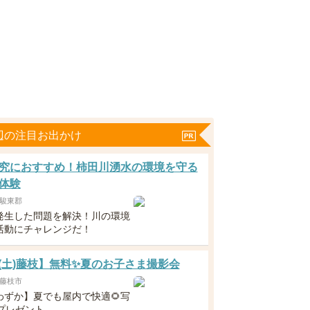
辺の注目お出かけ
究におすすめ！柿田川湧水の環境を守る
体験
駿東郡
発生した問題を解決！川の環境
活動にチャレンジだ！
22(土)藤枝】無料✨夏のお子さま撮影会
藤枝市
わずか】夏でも屋内で快適🌻写
枚プレゼント