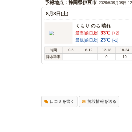
予報地点：静岡県伊豆市
2026年08月08日 
8月8日(土)
くもり のち 晴れ
33℃
最高[前日差]
[+2]
23℃
最低[前日差]
[-1]
時間
0-6
6-12
12-18
18-24
降水確率
---
---
0
10
口コミを書く
施設情報を送る