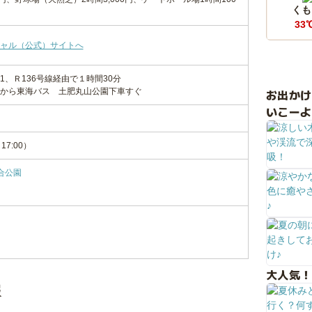
くも
33
ャル（公式）サイトへ
、Ｒ136号線経由で１時間30分
から東海バス 土肥丸山公園下車すぐ
お出か
いこーよ
17:00）
合公園
大人気！
報