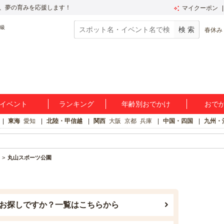
、夢の育みを応援します！
マイクーポン
春休み
イベント
ランキング
年齢別おでかけ
おで
東海
愛知
北陸・甲信越
関西
大阪
京都
兵庫
中国・四国
九州・
丸山スポーツ公園
お探しですか？一覧はこちらから