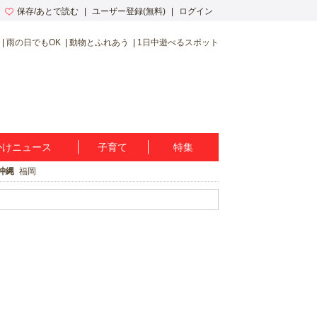
保存/あとで読む
ユーザー登録(無料)
ログイン
雨の日でもOK
動物とふれあう
1日中遊べるスポット
かけニュース
子育て
特集
沖縄
福岡