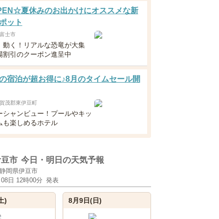
8OPEN☆夏休みのお出かけにオススメな新
ポット
富士市
！動く！リアルな恐竜が大集
場割引のクーポン進呈中
の宿泊が超お得に♪8月のタイムセール開
賀茂郡東伊豆町
ーシャンビュー！プールやキッ
ムも楽しめるホテル
伊豆市
今日・明日の天気予報
静岡県伊豆市
月08日 12時00分
発表
土)
8月9日(日)