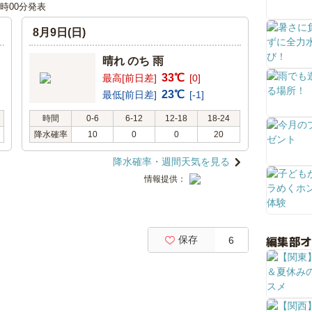
12時00分発表
8月9日(日)
晴れ のち 雨
33℃
最高[前日差]
[0]
23℃
最低[前日差]
[-1]
時間
0-6
6-12
12-18
18-24
降水確率
10
0
0
20
降水確率・週間天気を見る
情報提供：
編集部
保存
6