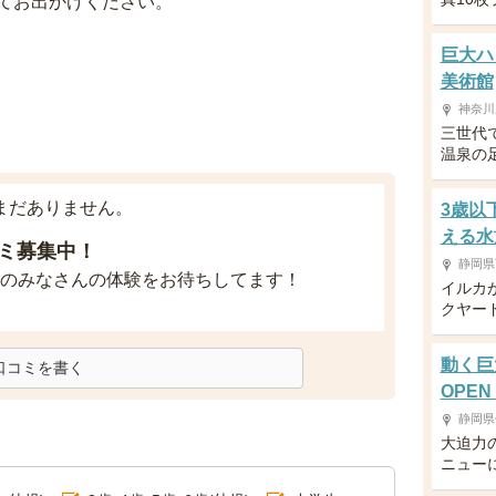
てお出かけください。
巨大ハ
美術館
神奈川
三世代
温泉の
まだありません。
3歳以
える水
ミ募集中！
静岡県
のみなさんの体験をお待ちしてます！
イルカ
クヤー
動く巨
口コミを書く
OPEN
静岡県
大迫力
ニュー