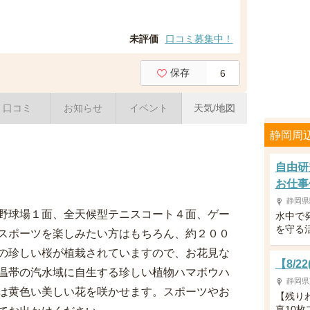
未評価
口コミ募集中！
保存
6
口コミ
お知らせ
イベント
天気/地図
静岡周
自由研
お仕事
静岡県
野球場１面、全天候型テニスコート４面、ゲー
水中で
を守る
スポーツを楽しみたい方はもちろん、約２００
の珍しい桜が植栽されていますので、お花見な
【8/
温帯の汽水域に自生する珍しい植物ハマボウハ
静岡県
は黄色い美しい花を咲かせます。スポーツやお
【残り
真10