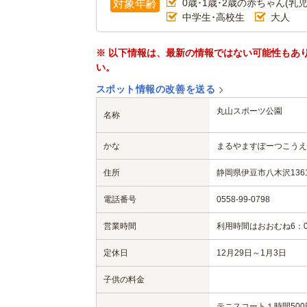
0歳･1歳･2歳の赤ちゃん(乳児
対象年齢
中学生･高校生
大人
※ 以下情報は、最新の情報ではない可能性もあ
い。
スポット情報の改善を送る
丸山スポーツ公園
名称
かな
まるやますぽーつこうえ
住所
静岡県伊豆市八木沢1361
電話番号
0558-99-0798
営業時間
利用時間はおおむね6：0
定休日
12月29日～1月3日
子供の料金
テニスコート１時間500