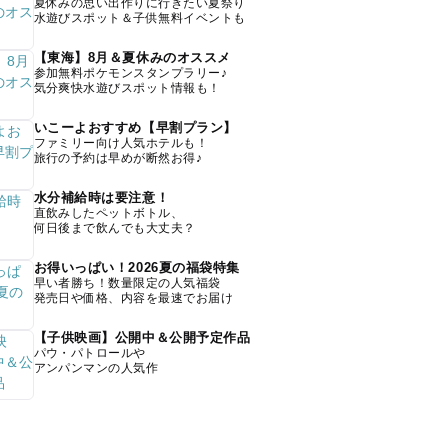
夏休みの思い出作りに行きたい夏祭り
水遊びスポット＆子供無料イベントも
【東海】8月＆夏休みのオススメ
参加無料ポケモンスタンプラリー♪
気分爽快水遊びスポット情報も！
いこーよおすすめ【早割プラン】
ファミリー向け人気ホテルも！
旅行の予約は早めが断然お得♪
水分補給時は要注意！
直飲みしたペットボトル、
何日後まで飲んでも大丈夫？
お得いっぱい！2026夏の福袋特集
早い者勝ち！数量限定の人気福袋
発売日や価格、内容を最速でお届け
【子供映画】公開中＆公開予定作品
パウ・パトロールや
アンパンマンの人気作