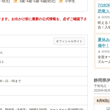
･幼児)
3歳･4歳･5歳･6歳(幼児)
小学生
7/1
恐竜ス
静岡県
ります。お出かけ前に最新の公式情報を、必ずご確認下さ
吠える
合！入
夏休み
オフィシャルサイト
催中！
静岡県
ん
全室オ
ズルー
-1
静岡県
0～21：00まで
予報地点：
2026年08
8月8日(
円、野球場（天然芝）2時間3,000円、ゲートボール場1時間100