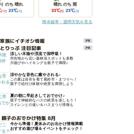
り のち 晴れ
晴れ のち 雨
℃
23℃
33℃
23℃
[+2]
[-1]
[0]
[-1]
降水確率・週間天気を見る
け家族にイチオシ情報
とりっぷ 注目記事
涼しい木陰や渓流で深呼吸！
市街地から近い森林浴スポットも多数
川遊びやハイキングを親子で満喫♪
涼やかな音色に癒やされる♪
この夏は浴衣を着て風鈴市・まつりへ！
親子で絵付け体験や絶景を満喫しよう
夏の朝に早起きしておでかけ♪
親子で神秘的なハスの絶景を楽しもう！
スイレンとの違い＆ハスまつり情報も
 親子のおでかけ特集 8月
今から準備！夏休みのお出かけ情報満載
おすすめ遊び場＆イベントをチェック！