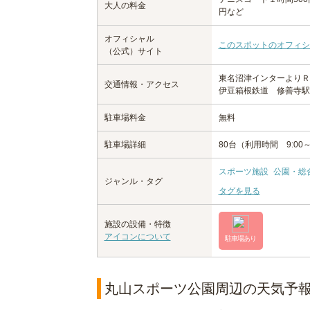
大人の料金
円など
オフィシャル
このスポットのオフィシ
（公式）サイト
東名沼津インターよりＲ1
交通情報・アクセス
伊豆箱根鉄道 修善寺駅
駐車場料金
無料
駐車場詳細
80台（利用時間 9:00～
スポーツ施設
公園・総
ジャンル・タグ
タグを見る
施設の設備・特徴
アイコンについて
駐車場あり
丸山スポーツ公園周辺の天気予