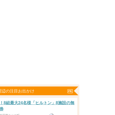
周辺の注目お出かけ
！8組最大24名様「ヒルトン」8施設の無
券