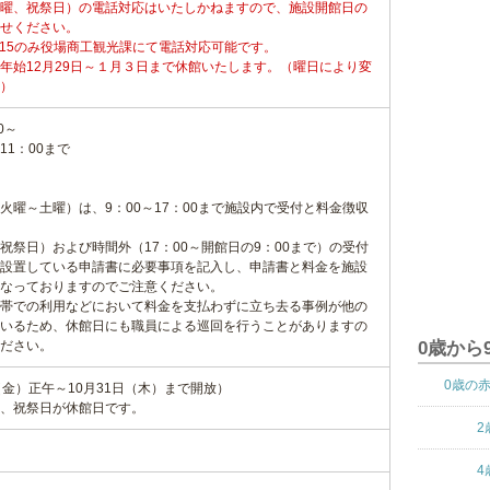
曜、祝祭日）の電話対応はいたしかねますので、施設開館日の
せください。
：15のみ役場商工観光課にて電話対応可能です。
年始12月29日～１月３日まで休館いたします。（曜日により変
）
0～
1：00まで
火曜～土曜）は、9：00～17：00まで施設内で受付と料金徴収
祝祭日）および時間外（17：00～開館日の9：00まで）の受付
設置している申請書に必要事項を記入し、申請書と料金を施設
なっておりますのでご注意ください。
帯での利用などにおいて料金を支払わずに立ち去る事例が他の
いるため、休館日にも職員による巡回を行うことがありますの
ださい。
0歳から
0歳の
金）正午～10月31日（木）まで開放）
、祝祭日が休館日です。
2
4