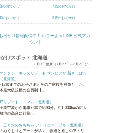
歳のおでかけ
7歳のおでかけ
歳のおでかけ
9歳のおでかけ
かけスポット 北海道
8月3日更新（7月27日～8月2日分）
ァンタジーキッズリゾート サンピアザ 新さっぽろ
（北海道）
～12歳までのお子さまとそのご家族を対象とした、
本最大級規模の会員制【...
野リゾート トマム（北海道）
千歳空港から電車や車で約90分。約1,000haの広大
敷地の高台に針葉...
ー玉と木のおもちゃ アトリエマーブル（北海道）
のぬくもりとアートが紡ぐ、創造と癒しのアトリ