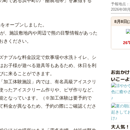
の町である浜中町の「酪農地帯」を象徴する
予報地点：
2026年08
8月8日(
場をオープンしました。
すが、施設敷地内や周辺で熊の目撃情報があった
おきください。
26
ズナブルな料金設定で炊事場や水洗トイレ、シ
はお子様が遊べる遊具等もあるため、休日を利
お出か
びに来ることができます。
いこーよ
「加工体験施設」内では、有名高級アイスクリ
使ったアイスクリーム作りや、ピザ作りなど、
能となっています。（※加工体験は要予約で
て料金が異なるため、予約の際にご確認くださ
大人気！