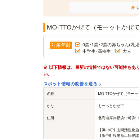
MO-TTOかぜて（モーットかぜ
0歳･1歳･2歳の赤ちゃん(乳児
対象年齢
中学生･高校生
大人
※ 以下情報は、最新の情報ではない可能性もあ
い。
スポット情報の改善を送る
名称
MO-TTOかぜて（モー
かな
もーっとかぜて
住所
北海道厚岸郡浜中町浜中
【浜中町中山間活性化施設（M
【浜中町役場商工観光課】 0