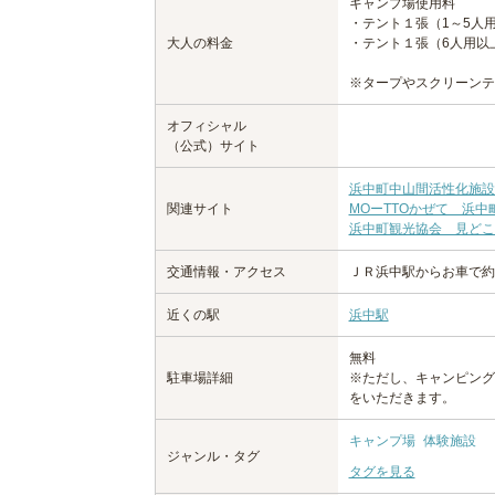
キャンプ場使用料
・テント１張（1～5人用
大人の料金
・テント１張（6人用以上
※タープやスクリーンテ
オフィシャル
（公式）サイト
浜中町中山間活性化施設 MO-
関連サイト
MOーTTOかぜて 浜
浜中町観光協会 見どころ
交通情報・アクセス
ＪＲ浜中駅からお車で約
近くの駅
浜中駅
無料
駐車場詳細
※ただし、キャンピング
をいただきます。
キャンプ場
体験施設
ジャンル・タグ
タグを見る