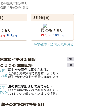
北海道厚岸郡浜中町
月08日 18時00分
発表
土)
8月9日(日)
くもり
雨 のち くもり
℃
18℃
21℃
16℃
[-1]
[-1]
[-5]
[-2]
降水確率・週間天気を見る
け家族にイチオシ情報
とりっぷ 注目記事
涼やかな音色に癒やされる♪
この夏は浴衣を着て風鈴市・まつりへ！
親子で絵付け体験や絶景を満喫しよう
夏の朝に早起きしておでかけ♪
親子で神秘的なハスの絶景を楽しもう！
スイレンとの違い＆ハスまつり情報も
 親子のおでかけ特集 8月