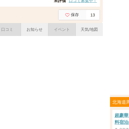
未評価
口コミ募集中！
保存
13
口コミ
お知らせ
イベント
天気/地図
北海道
超豪華
料宿泊