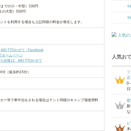
までの小・中型）330円
6
の大型）550円
8
ントを利用する場合も上記同様の料金が発生します。
TTOかぜて - Facebook
中町ホームページ
人気おで
自慢13 MO-TTOかぜて
4分（徒歩約15分）
フ
店
1
0
日
カー等で車中泊をされる場合はテント同様のキャンプ場使用料
星
新
2
な
ビ
木
3