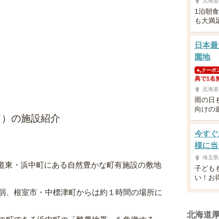
北海道
1泊朝
も大満
日本最
園地
クーポ
典で1名
北海道
雨の日
向けの
て）の施設紹介
今すぐ
様に当
埼玉県
た道東・浜中町にある自然豊かな町有施設の敷地
子ども
い！お
弱、根室市・中標津町からは約１時間の場所に
北海道