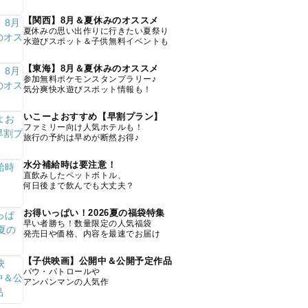
【関西】8月＆夏休みのオススメ
夏休みの思い出作りに行きたい夏祭り
水遊びスポット＆子供無料イベントも
【東海】8月＆夏休みのオススメ
参加無料ポケモンスタンプラリー♪
気分爽快水遊びスポット情報も！
いこーよおすすめ【早割プラン】
ファミリー向け人気ホテルも！
旅行の予約は早めが断然お得♪
水分補給時は要注意！
直飲みしたペットボトル、
何日後まで飲んでも大丈夫？
お得いっぱい！2026夏の福袋特集
早い者勝ち！数量限定の人気福袋
発売日や価格、内容を最速でお届け
【子供映画】公開中＆公開予定作品
パウ・パトロールや
アンパンマンの人気作