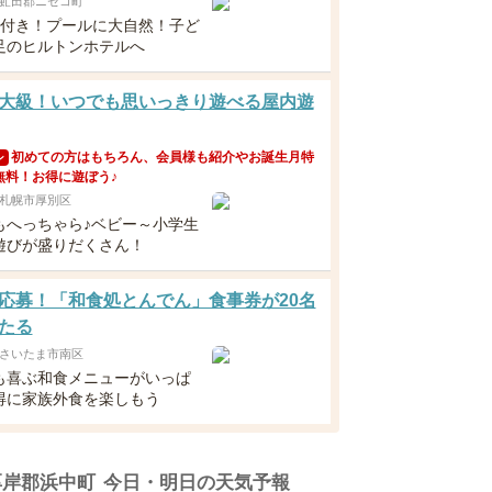
虻田郡ニセコ町
食付き！プールに大自然！子ど
足のヒルトンホテルへ
大級！いつでも思いっきり遊べる屋内遊
初めての方はもちろん、会員様も紹介やお誕生月特
ン
無料！お得に遊ぼう♪
札幌市厚別区
もへっちゃら♪ベビー～小学生
遊びが盛りだくさん！
応募！「和食処とんでん」食事券が20名
たる
さいたま市南区
も喜ぶ和食メニューがいっぱ
得に家族外食を楽しもう
厚岸郡浜中町
今日・明日の天気予報