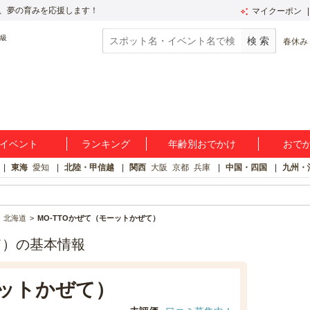
、夢の育みを応援します！
マイクーポン
春休み
イベント
ランキング
年齢別おでかけ
おで
東海
愛知
北陸・甲信越
関西
大阪
京都
兵庫
中国・四国
九州・
北海道
MO-TTOかぜて（モーットかぜて）
て）の基本情報
ーットかぜて）