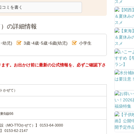
口コミを書く
て）の詳細情報
･幼児)
3歳･4歳･5歳･6歳(幼児)
小学生
ります。お出かけ前に最新の公式情報を、必ずご確認下さ
ットかぜて）
東6線66
O-TTOかぜて）】 0153-64-3000
153-62-2147