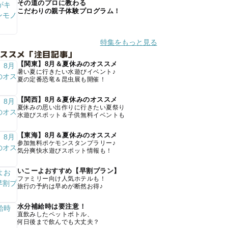
その道のプロに教わる
こだわりの親子体験プログラム！
特集をもっと見る
オススメ「注目記事」
【関東】8月＆夏休みのオススメ
暑い夏に行きたい水遊びイベント♪
夏の定番恐竜＆昆虫展も開催！
【関西】8月＆夏休みのオススメ
夏休みの思い出作りに行きたい夏祭り
水遊びスポット＆子供無料イベントも
【東海】8月＆夏休みのオススメ
参加無料ポケモンスタンプラリー♪
気分爽快水遊びスポット情報も！
いこーよおすすめ【早割プラン】
ファミリー向け人気ホテルも！
旅行の予約は早めが断然お得♪
水分補給時は要注意！
直飲みしたペットボトル、
何日後まで飲んでも大丈夫？