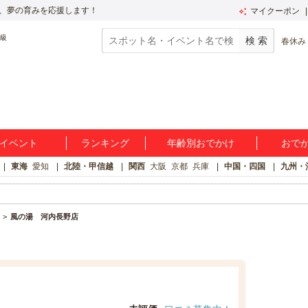
、夢の育みを応援します！
マイクーポン
春休み
イベント
ランキング
年齢別おでかけ
おで
東海
愛知
北陸・甲信越
関西
大阪
京都
兵庫
中国・四国
九州・
風の湯 河内長野店