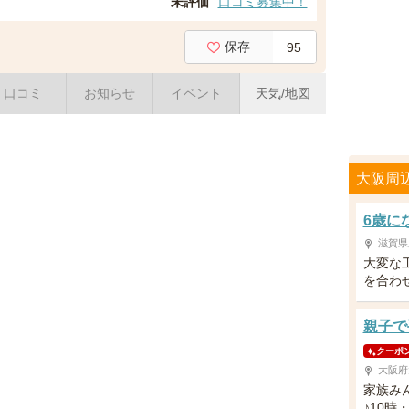
未評価
口コミ募集中！
保存
95
口コミ
お知らせ
イベント
天気/地図
大阪周
6歳に
滋賀県
大変な
を合わ
親子で
クーポ
大阪府
家族み
♪10時