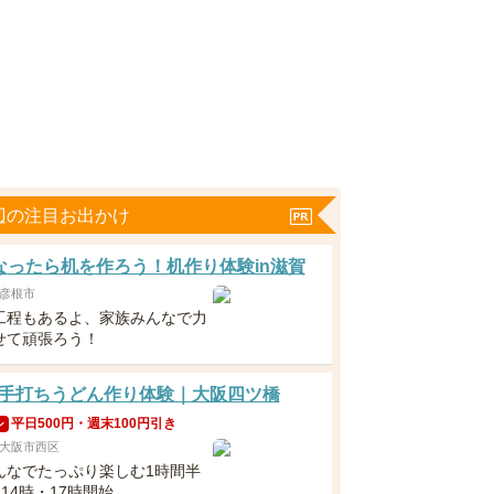
辺の注目お出かけ
なったら机を作ろう！机作り体験in滋賀
彦根市
工程もあるよ、家族みんなで力
せて頑張ろう！
手打ちうどん作り体験｜大阪四ツ橋
平日500円・週末100円引き
ン
大阪市西区
んなでたっぷり楽しむ1時間半
・14時・17時開始