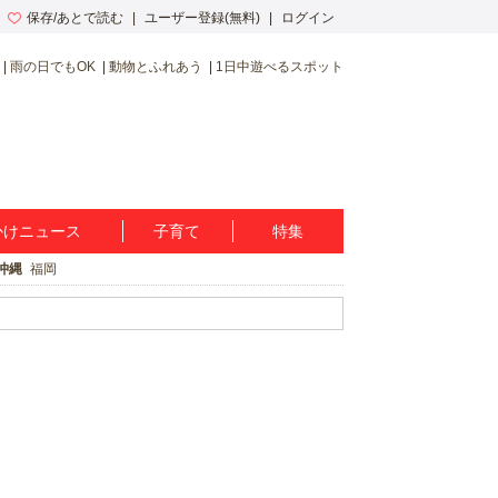
保存/あとで読む
ユーザー登録(無料)
ログイン
雨の日でもOK
動物とふれあう
1日中遊べるスポット
かけニュース
子育て
特集
沖縄
福岡