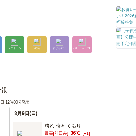
レストラン
売店
駅から近い
ベビーカーOK
予報
8日 12時00分発表
8月9日(日)
晴れ 時々 くもり
36℃
最高[前日差]
[+1]