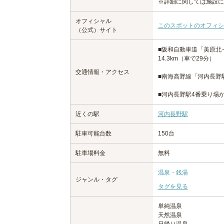
※詳細に関しては施設に
オフィシャル
このスポットのオフィシ
（公式）サイト
■阪和自動車道「美原北
14.3km（車で29分）
交通情報・アクセス
■南海高野線「河内長野駅
■河内長野駅4番乗り場
近くの駅
河内長野駅
駐車可能台数
150台
駐車場料金
無料
温泉・銭湯
ジャンル・タグ
タグを見る
単純温泉
天然温泉