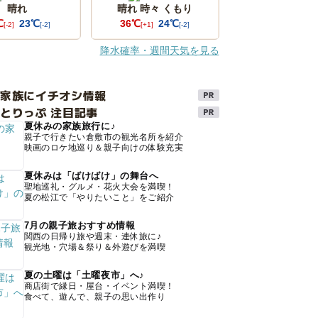
晴れ
晴れ 時々 くもり
℃
23℃
36℃
24℃
[-2]
[-2]
[+1]
[-2]
降水確率・週間天気を見る
け家族にイチオシ情報
とりっぷ 注目記事
夏休みの家族旅行に♪
親子で行きたい倉敷市の観光名所を紹介
映画のロケ地巡り＆親子向けの体験充実
夏休みは「ばけばけ」の舞台へ
聖地巡礼・グルメ・花火大会を満喫！
夏の松江で「やりたいこと」をご紹介
7月の親子旅おすすめ情報
関西の日帰り旅や週末・連休旅に♪
観光地・穴場＆祭り＆外遊びを満喫
夏の土曜は「土曜夜市」へ♪
商店街で縁日・屋台・イベント満喫！
食べて、遊んで、親子の思い出作り