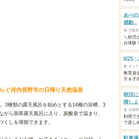
あべの
感動...
大阪府
＼幼児
台体験！／
8/2
オンラ
教育資
方＆子供
らぐ河内長野市の日帰り天然温泉
朝活に
喫しよ
。3種類の露天風呂を始めとする14種の浴槽、3
京都府
ながら翡翠露天風呂に入り、炭酸泉で温まり、
利用で
づくしを堪能できます。
で楽し
駐車場