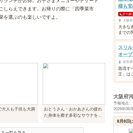
りランチがお得。お子さまメニューやデザート
様も安
ごしらえできます。お帰りの際に「四季菜市
クーポ
菜を選ぶのも楽しいですよ。
大阪府
大きな
までの
スリル
オープ
奈良県
急流す
王」は
大阪府
予報地点：
で大人も子供も大満
おとうさん・おかあさんの疲れ
2026年08
た身体を癒す多彩なサウナを...
8月8日(
ころ一覧を見る