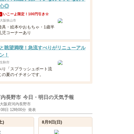
心◎
いこーよ限定！100円引き☆
ン
大阪狭山市
遊具・絵本やおもちゃ・1歳半
乳児コーナーあり
と眺望満喫！急流すべりがリニューアル
ン！
生駒市
べり「スプラッシュボート流
この夏のイチオシです。
河内長野市
今日・明日の天気予報
大阪府河内長野市
月08日 12時00分
発表
土)
8月9日(日)