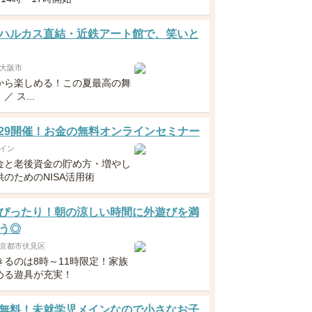
ハルカス直結・近鉄アート館で、笑いと
大阪市
から楽しめる！この夏最高の舞
 ス...
5・29開催！お金の無料オンラインセミナー
イン
金と老後資金の貯め方・増やし
のためのNISA活用術
ぴったり！朝の涼しい時間に外遊びを満
う◎
京都市伏見区
きるのは8時～11時限定！家族
める遊具が充実！
無料！未就学児メインなので小さなお子