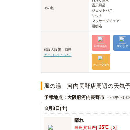
日帰り温泉
露天風呂
その他
ジェットバス
サウナ
マッサージチェア
岩盤浴
駐車場あり
雨でもOK
施設の設備・特徴
アイコンについて
オムツ交換台
風の湯 河内長野店周辺の天気
予報地点：大阪府河内長野市
2026年08月0
8月8日(土)
晴れ
35℃
最高[前日差]
[-2]