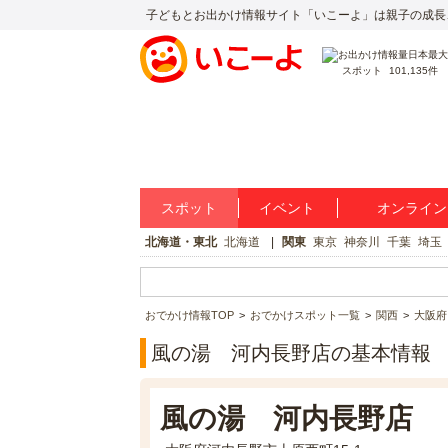
子どもとお出かけ情報サイト「いこーよ」は親子の成長
スポット
101,135件
スポット
イベント
オンライン
北海道・東北
北海道
関東
東京
神奈川
千葉
埼玉
おでかけ情報TOP
おでかけスポット一覧
関西
大阪府
風の湯 河内長野店の基本情報
風の湯 河内長野店