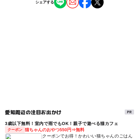
シェアする
荒畑駅
文化施設
植物園・フラワーパーク
◯
◯
雨でもOK
ベビーカーOK
駐車可能台数
タグ
97台
ー
◯
食事持込OK
レストラン
見本園
GW(ゴールデンウィーク)2027
入場無料
◯
◯
売店
オムツ交換台
駐車場詳細
夏休み2026
噴水
外遊び
冬休み2025-2026
30分 180円
料金詳細は、http://www.nga.or.jp/parking.html
植物とふれあう
2014年夏休み特集
無料施設
夏休み2014
穴場
名古屋観光
自然体験
地下鉄鶴舞線
ガイドあり
夏休み・自由研究2026
夏休み2016
0円スポット
温室あり
夏休み2015
桜お花見2027
春休み2027
桜
朝から遊べる
愛知周辺の注目お出かけ
温室
午後から遊べる
3歳以下無料！室内で雨でもOK！親子で遊べる猫カフェ
猫ちゃんのおやつ550円⇒無料
クーポン
クーポンでお得！かわいい猫ちゃんのごはん