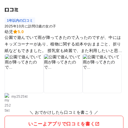
口コミ
1年以内の口コミ
2025年10月に訪問
/
2歳の女の子
幼児
5.0
公園で遊んでいて雨が降ってきたので入ったのですが、中には
キッズコーナーがあり、植物に関する絵本やおままごと、折り
紙などもできました。 授乳室も綺麗で、また利用したいと思い
ます。
my2525kt
＼ おでかけしたら口コミを書こう ／
いこーよアプリで口コミを書く