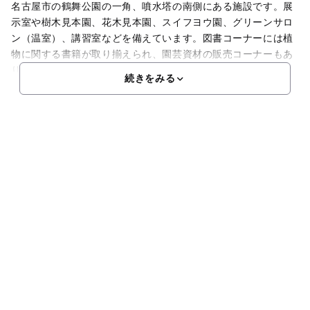
名古屋市の鶴舞公園の一角、噴水塔の南側にある施設です。展
示室や樹木見本園、花木見本園、スイフヨウ園、グリーンサロ
ン（温室）、講習室などを備えています。図書コーナーには植
物に関する書籍が取り揃えられ、園芸資材の販売コーナーもあ
ります。また、みどりの相談コーナーが行われ、植物の栽培に
続きをみる