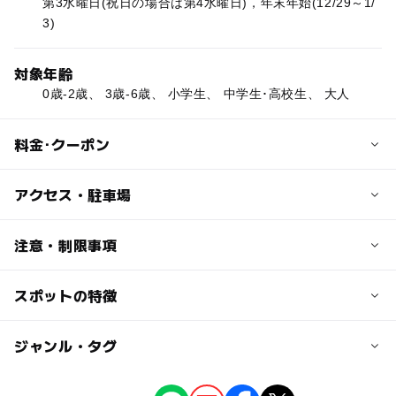
第3水曜日(祝日の場合は第4水曜日)，年末年始(12/29～1/
3)
対象年齢
0歳-2歳、 3歳-6歳、 小学生、 中学生･高校生、 大人
料金･クーポン
子供の料金
アクセス・駐車場
無料
交通アクセス
注意・制限事項
大人の料金
地下鉄鶴舞線「鶴舞」駅4番出口，市バス「鶴舞公園前」
無料
またはJR中央本線「鶴舞」駅より徒歩3分
スポットの特徴
レストラン、売店は緑化センター館内ではなく、鶴舞公園
内にあります。
近くの駅
ー
ー
駐車場あり
ジャンル・タグ
駅から近い
ベビーカー可
鶴舞駅
温室:あり
ー
ー
授乳室あり
託児所
ジャンル