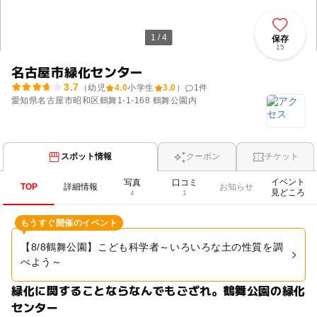
1 / 4
保存
15
名古屋市緑化センター
3.7
（幼児
4.0
小学生
3.0
）
1
件
愛知県名古屋市昭和区鶴舞1-1-168 鶴舞公園内
スポット情報
クーポン
チケット
イベント
写真
口コミ
TOP
詳細情報
お知らせ
見どころ
4
1
もうすぐ開催のイベント
【8/8鶴舞公園】こども科学者～いろいろな土の性質を調
べよう～
緑化に関することならなんでもござれ。鶴舞公園の緑化
センター