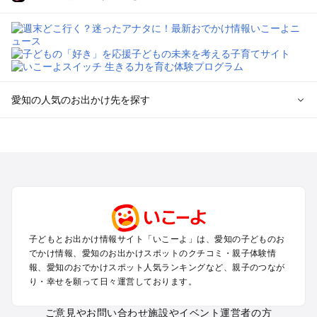
愛知の人気のお出かけ先を探す
愛知のエリアからプール子ども連れのお出かけスポット
を探す
岡崎・豊田・豊橋・三河湾のプールお出かけ
名古屋（名駅・栄・名古屋城・金山・千種）周辺のプールお出
かけ
犬山・一宮・小牧・瀬戸・各務原・尾張のプールお出かけ
知多半島（常滑・半田・南知多）のプールお出かけ
子どもとお出かけ情報サイト「いこーよ」は、愛知の子どものお
でかけ情報、愛知のお出かけスポットのクチコミ・親子体験情
愛知の定番お出かけスポット
報、愛知のおでかけスポット人気ランキングなど、親子のつなが
り・幸せを願って日々運営しております。
愛知の遊園地
愛知の動物園
ご意見やお問い合わせ
施設やイベント運営者の方
愛知のバーベキュー