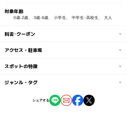
対象年齢
0歳-2歳、 3歳-6歳、 小学生、 中学生･高校生、 大人
料金･クーポン
子供の料金
アクセス・駐車場
無料
伊賀越資料館は有料
交通アクセス
スポットの特徴
・電車の場合
大人の料金
伊賀鉄道伊賀線西大手駅より徒歩5分
◯
◯
駐車場あり
ジャンル・タグ
駅から近い
無料
・お車の場合
伊賀越資料館は有料
名阪国道25号上野ICより10分
ー
ー
授乳室あり
託児所
ジャンル
シェアする
観光
公園・総合公園
近くの駅
ー
◯
雨でもOK
ベビーカーOK
西大手駅
タグ
◯
ー
食事持込OK
レストラン