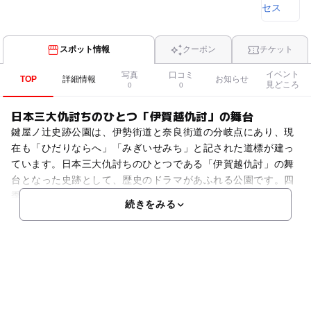
スポット情報
クーポン
チケット
イベント
写真
口コミ
TOP
詳細情報
お知らせ
見どころ
0
0
日本三大仇討ちのひとつ「伊賀越仇討」の舞台
鍵屋ノ辻史跡公園は、伊勢街道と奈良街道の分岐点にあり、現
在も「ひだりならへ」「みぎいせみち」と記された道標が建っ
ています。日本三大仇討ちのひとつである「伊賀越仇討」の舞
台となった史跡として、歴史のドラマがあふれる公園です。四
季の自然も楽しめる公園で、秋には数十本のモミジが見事に色
続きをみる