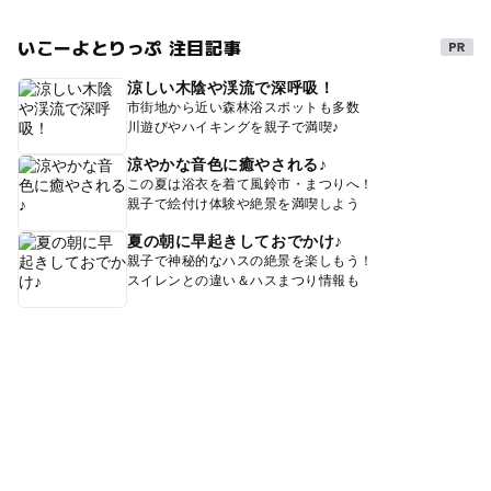
いこーよとりっぷ 注目記事
涼しい木陰や渓流で深呼吸！
市街地から近い森林浴スポットも多数
川遊びやハイキングを親子で満喫♪
涼やかな音色に癒やされる♪
この夏は浴衣を着て風鈴市・まつりへ！
親子で絵付け体験や絶景を満喫しよう
夏の朝に早起きしておでかけ♪
親子で神秘的なハスの絶景を楽しもう！
スイレンとの違い＆ハスまつり情報も