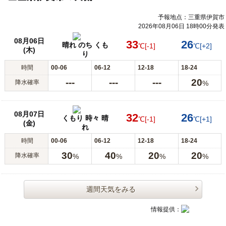
予報地点：三重県伊賀市
2026年08月06日 18時00分発表
08月06日
33
26
晴れ のち くも
℃
[-1]
℃
[+2]
(木)
り
時間
00-06
06-12
12-18
18-24
---
---
---
20
降水確率
%
08月07日
32
26
くもり 時々 晴
℃
[-1]
℃
[+1]
(金)
れ
時間
00-06
06-12
12-18
18-24
30
40
20
20
降水確率
%
%
%
%
週間天気をみる
情報提供：