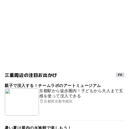
駐車場料金
三重県
冬休み2025-2026
資料館
無料施設
無料
ー
ー
売店
オムツ交換台
茶屋
紅葉スポット
紅葉2026
春休み2027
歴史公園
史跡めぐり
伊賀
県指定史跡
法要
三重県の公園
三重
伊賀市
三連休
夏休み2026
三重周辺の注目お出かけ
親子で没入する！チームラボのアートミュージアム
京都駅から徒歩圏内！子どもから大人まで五
感を使って没入できる
京都府京都市南区
暑い夏は屋内の水族館で楽しもう！