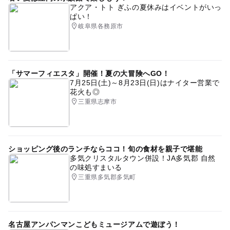
アクア・トト ぎふの夏休みはイベントがいっ
ぱい！
岐阜県各務原市
「サマーフィエスタ」開催！夏の大冒険へGO！
7月25日(土)～8月23日(日)はナイター営業で
花火も◎
三重県志摩市
ショッピング後のランチならココ！旬の食材を親子で堪能
多気クリスタルタウン併設！JA多気郡 自然
の味処すまいる
三重県多気郡多気町
名古屋アンパンマンこどもミュージアムで遊ぼう！