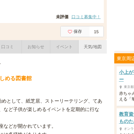
未評価
口コミ募集中！
保存
15
口コミ
お知らせ
イベント
天気/地図
東京周
介
小上が
しめる図書館
ー
東京都
赤ちゃ
える「
を始めとして、紙芝居、ストーリーテリング、てあ
、など子供が楽しめるイベントを定期的に行な
教育資
ものた
座などが開かれています。
オンラ