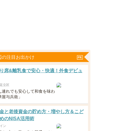
辺の注目お出かけ
り席&離乳食で安心・快適！外食デビュ
足立区
ん連れでも安心して和食を味わ
華屋与兵衛」
金と老後資金の貯め方・増やし方＆こど
めのNISA活用術
イン