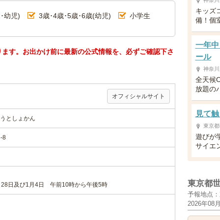
神奈川
キッズ
･幼児)
3歳･4歳･5歳･6歳(幼児)
小学生
備！個
一年中
ります。お出かけ前に最新の公式情報を、必ずご確認下さ
ール
神奈川
全天候
放題の
オフィシャルサイト
見て触
うとしょかん
東京都
遊びが
-8
サイエ
東京都
28日及び1月4日 午前10時から午後5時
予報地点：
2026年08