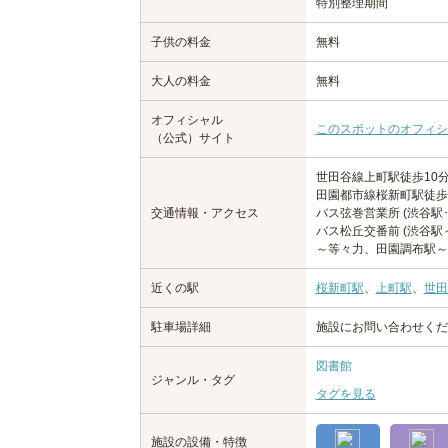
特別整理期間
子供の料金
無料
大人の料金
無料
オフィシャル
このスポットのオフィシ
（公式）サイト
世田谷線上町駅徒歩10
田園都市線桜新町駅徒歩
交通情報・アクセス
バス弦巻営業所 (渋谷駅
バス松丘交番前 (渋谷
～等々力、田園調布駅～
近くの駅
桜新町駅
、
上町駅
、
世田
駐車場詳細
施設にお問い合わせくだ
図書館
ジャンル・タグ
タグを見る
施設の設備・特徴