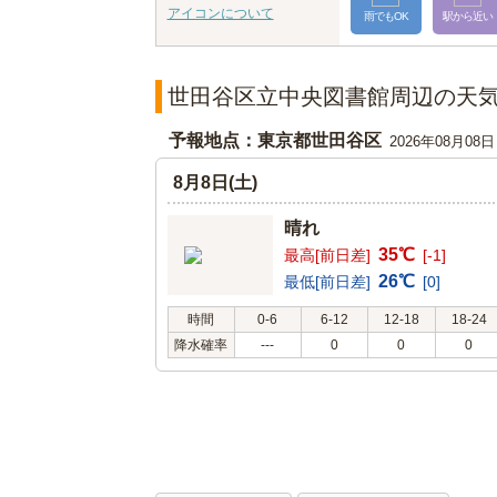
アイコンについて
雨でもOK
駅から近い
世田谷区立中央図書館周辺の天
予報地点：東京都世田谷区
2026年08月08
8月8日(土)
晴れ
35℃
最高[前日差]
[-1]
26℃
最低[前日差]
[0]
時間
0-6
6-12
12-18
18-24
降水確率
---
0
0
0