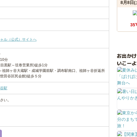
8月8日(
35
ャル（公式）サイトへ
分
お出か
10分
いこーよ
･目黒駅～弦巻営業所)徒歩1分
駅～祖師ヶ谷大蔵駅・成城学園前駅・調布駅南口、祖師ヶ谷折返所
世田谷区民会館)徒歩５分
谷駅
さい。