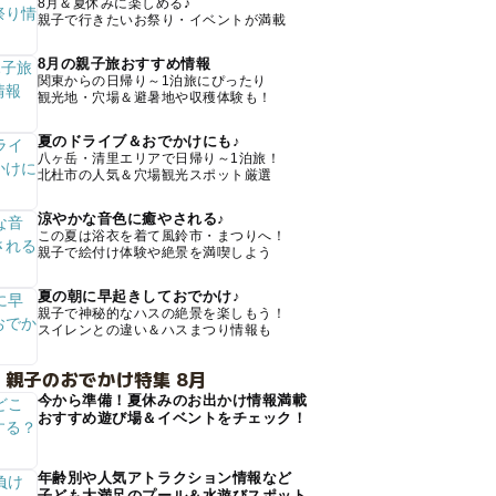
8月＆夏休みに楽しめる♪
親子で行きたいお祭り・イベントが満載
8月の親子旅おすすめ情報
関東からの日帰り～1泊旅にぴったり
観光地・穴場＆避暑地や収穫体験も！
夏のドライブ＆おでかけにも♪
八ヶ岳・清里エリアで日帰り～1泊旅！
北杜市の人気＆穴場観光スポット厳選
涼やかな音色に癒やされる♪
この夏は浴衣を着て風鈴市・まつりへ！
親子で絵付け体験や絶景を満喫しよう
夏の朝に早起きしておでかけ♪
親子で神秘的なハスの絶景を楽しもう！
スイレンとの違い＆ハスまつり情報も
 親子のおでかけ特集 8月
今から準備！夏休みのお出かけ情報満載
おすすめ遊び場＆イベントをチェック！
年齢別や人気アトラクション情報など
子ども大満足のプール＆水遊びスポット