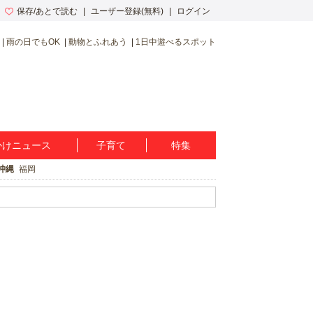
保存/あとで読む
ユーザー登録(無料)
ログイン
雨の日でもOK
動物とふれあう
1日中遊べるスポット
かけニュース
子育て
特集
沖縄
福岡