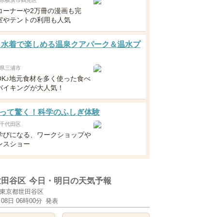
県横浜市鶴見区
コーナーや2万冊の漫画も完
室やテントの利用も人気
 水着で楽しめる温泉クアパーク＆温水プ
県三浦市
OK♪地元食材を多く使った食べ
バイキングが大人気！
って驚く！科学のふしぎ体験
千代田区
学びになる、ワークショップや
ンスショー
世田谷区
今日・明日の天気予報
東京都世田谷区
月08日 06時00分
発表