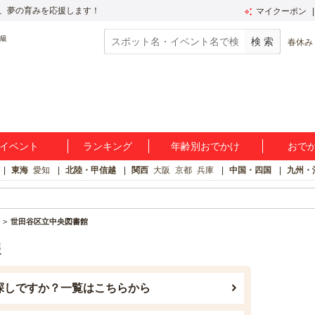
、夢の育みを応援します！
マイクーポン
春休み
イベント
ランキング
年齢別おでかけ
おで
東海
愛知
北陸・甲信越
関西
大阪
京都
兵庫
中国・四国
九州・
世田谷区立中央図書館
報
探しですか？一覧はこちらから