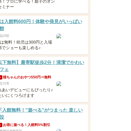
料！プロに学べる！親子のオン
セミナー
は入館料600円！体験や発見がいっぱい
館
品川区
下は無料！幼児は300円と入場
頃でショーも楽しめる♪
以下無料】最寄駅徒歩2分！清潔でかわい
フェ
猫ちゃんのおやつ550円⇒無料
ン
立川市
れあいデビューにもぴったり♪
たいにくつろげます
下入館無料！"遊べる"がつまった 楽しい
設
お得に遊べる！入館料5%割引
ン