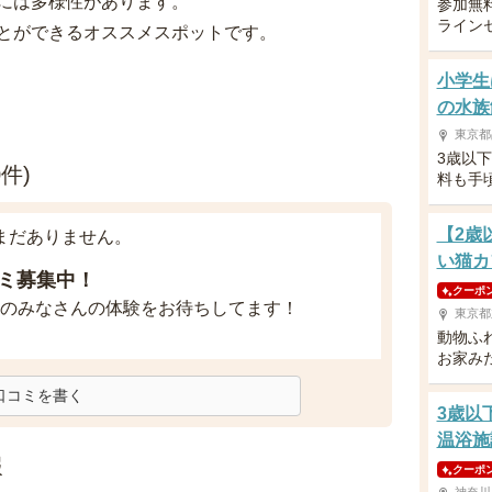
には多様性があります。
参加無
ライン
とができるオススメスポットです。
小学生
の水族
東京都
3歳以
件)
料も手
【2歳
まだありません。
い猫カ
ミ募集中！
クーポ
のみなさんの体験をお待ちしてます！
東京都
動物ふ
お家み
口コミを書く
3歳以
温浴施
報
クーポ