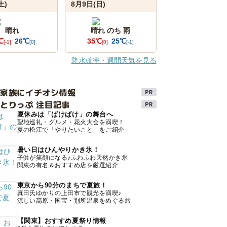
土)
8月9日(日)
晴れ
晴れ のち 雨
℃
26℃
35℃
25℃
[-1]
[0]
[0]
[-1]
降水確率・週間天気を見る
け家族にイチオシ情報
とりっぷ 注目記事
夏休みは「ばけばけ」の舞台へ
聖地巡礼・グルメ・花火大会を満喫！
夏の松江で「やりたいこと」をご紹介
暑い日はひんやりかき氷！
子供が笑顔になる♪ふわふわ天然かき氷
関東の有名＆おすすめ店を厳選紹介
東京から90分のまちで夏旅！
真田氏ゆかりの上田市で観光を満喫♪
涼しい高原・国宝・別所温泉をめぐる旅
【関東】おすすめ夏祭り情報