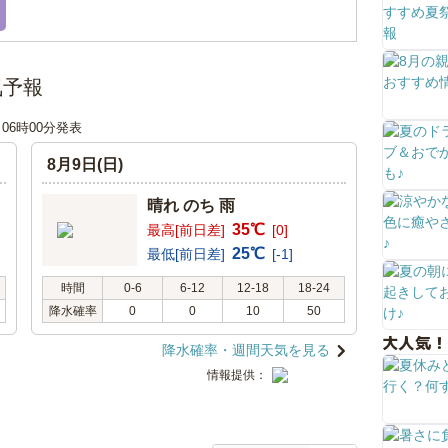
気予報
日 06時00分発表
8月9日(日)
晴れ のち 雨
35℃
最高[前日差]
[0]
25℃
最低[前日差]
[-1]
時間
0-6
6-12
12-18
18-24
降水確率
0
0
10
50
大人気！
降水確率・週間天気を見る
情報提供：