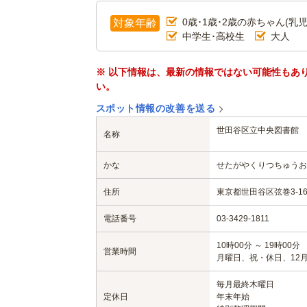
0歳･1歳･2歳の赤ちゃん(乳児
対象年齢
中学生･高校生
大人
※ 以下情報は、最新の情報ではない可能性もあ
い。
スポット情報の改善を送る
世田谷区立中央図書館
名称
かな
せたがやくりつちゅうお
住所
東京都世田谷区弦巻3-16
電話番号
03-3429-1811
10時00分 ～ 19時00分
営業時間
月曜日、祝・休日、12月
毎月最終木曜日
定休日
年末年始