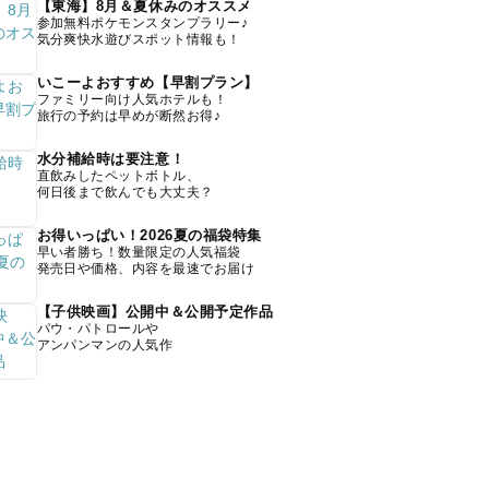
【東海】8月＆夏休みのオススメ
参加無料ポケモンスタンプラリー♪
気分爽快水遊びスポット情報も！
いこーよおすすめ【早割プラン】
ファミリー向け人気ホテルも！
旅行の予約は早めが断然お得♪
水分補給時は要注意！
直飲みしたペットボトル、
何日後まで飲んでも大丈夫？
お得いっぱい！2026夏の福袋特集
早い者勝ち！数量限定の人気福袋
発売日や価格、内容を最速でお届け
【子供映画】公開中＆公開予定作品
パウ・パトロールや
アンパンマンの人気作