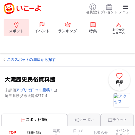
会員登録
プレゼント
メニュー
おでかけ
スポット
イベント
ランキング
特集
ニュース
このスポットの周辺から探す
大滝歴史民俗資料館
保存
4
未評価
アプリで口コミ投稿！
埼玉県秩父市大滝4277-4
スポット情報
クーポン
チケット
イベント
写真
口コミ
TOP
詳細情報
お知らせ
見どころ