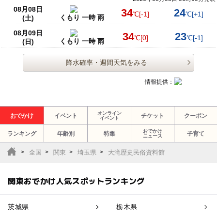
08月08日
34
24
℃
[-1]
℃
[+1]
くもり 一時 雨
(土)
08月09日
34
23
℃
[0]
℃
[-1]
くもり 一時 雨
(日)
降水確率・週間天気をみる
情報提供：
オンライン
おでかけ
イベント
チケット
クーポン
イベント
おでかけ
ランキング
年齢別
特集
子育て
ニュース
全国
関東
埼玉県
大滝歴史民俗資料館
関東おでかけ人気スポットランキング
茨城県
栃木県