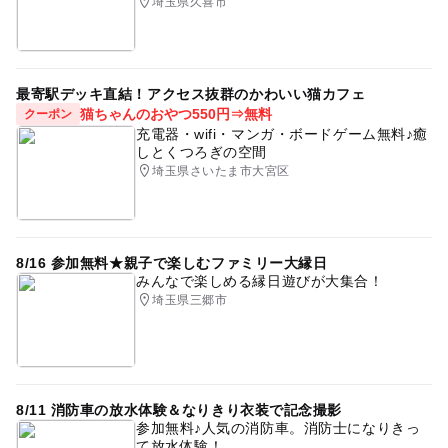
埼玉県久喜市
最寄駅デッキ直結！アクセス抜群のかわいい猫カフェ
猫ちゃんのおやつ550円⇒無料
クーポン
充電器・wifi・マンガ・ボードゲーム無料♪癒
しとくつろぎの空間
埼玉県さいたま市大宮区
8/16 参加無料★親子で楽しむファミリー大縁日
みんなで楽しめる縁日遊びが大集合！
埼玉県三郷市
8/11 消防車の放水体験＆なりきり衣装で記念撮影
参加無料♪人気の消防車。消防士になりきっ
て放水体験！