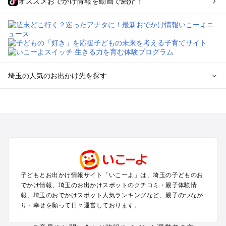
オススメおでかけ情報を動画で紹介！
埼玉の人気のお出かけ先を探す
埼玉のエリアからプール子ども連れのお出かけスポット
を探す
川越・所沢・入間・新座のプールお出かけ
大宮・浦和・上尾・岩槻・蓮田のプールお出かけ
越谷・草加・春日部のプールお出かけ
秩父・長瀞のプールお出かけ
川口・戸田・和光・朝霞のプールお出かけ
子どもとお出かけ情報サイト「いこーよ」は、埼玉の子どものお
飯能・坂戸・東松山・日高のプールお出かけ
でかけ情報、埼玉のお出かけスポットのクチコミ・親子体験情
久喜・行田・加須・羽生のプールお出かけ
報、埼玉のおでかけスポット人気ランキングなど、親子のつなが
熊谷・太田・足利・古河のプールお出かけ
り・幸せを願って日々運営しております。
本庄・深谷・美里周辺のプールお出かけ