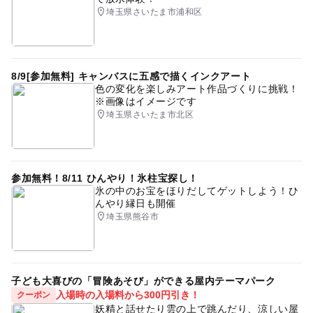
埼玉県さいたま市浦和区
8/9[参加無料] キャンバスに五感で描くインクアート
色の変化を楽しみアート作品づくりに挑戦！
※画像はイメージです
埼玉県さいたま市北区
参加無料！8/11 ひんやり！氷柱宝探し！
氷の中のお宝をほりだしてゲットしよう！ひ
んやり縁日も開催
埼玉県熊谷市
子ども大喜びの「冒険あそび」ができる屋内テーマパーク
入場時の入場料から300円引き！
クーポン
妖精と話せたり雲の上で跳んだり、涼しい屋