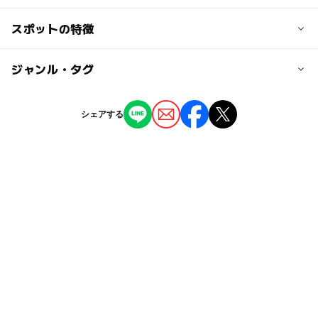
100円
※団体（20名以上） 小中学生80円
交通アクセス
スポットの特徴
【電車】
大人の料金
秩父鉄道「三峰口」駅より西武観光バス「秩父湖・中津
◯
ー
駐車場あり
ジャンル・タグ
駅から近い
210円
川」行きで30分「大滝温泉遊湯館」バス停すぐ
※団体（20名以上）一般 160円
【車】
ー
ー
授乳室あり
託児所
ジャンル
関越道「花園」ICより国道140号経由50km1時間30分
シェアする
博物館・科学館
◯
ー
雨でもOK
ベビーカーOK
近くの駅
三峰口駅
タグ
ー
◯
食事持込OK
レストラン
雨でも遊べる
午後から遊べる
自然体験
駐車可能台数
◯
◯
売店
オムツ交換台
秋のお出かけ2026
GW(ゴールデンウィーク)2015
70台
夏休み2016
朝から遊べる
秩父鉄道秩父本線
駐車場料金
雨の日でもOK
文化・歴史にふれる
農業
無料
2014年夏休み特集
GW(ゴールデンウィーク)2016