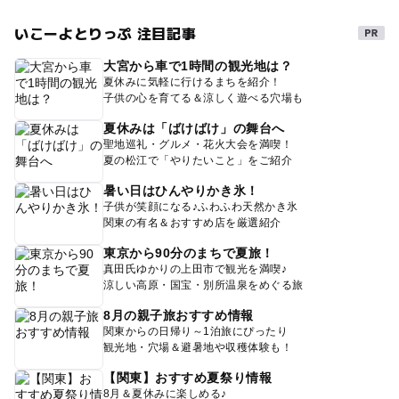
いこーよとりっぷ 注目記事
大宮から車で1時間の観光地は？
夏休みに気軽に行けるまちを紹介！
子供の心を育てる＆涼しく遊べる穴場も
夏休みは「ばけばけ」の舞台へ
聖地巡礼・グルメ・花火大会を満喫！
夏の松江で「やりたいこと」をご紹介
暑い日はひんやりかき氷！
子供が笑顔になる♪ふわふわ天然かき氷
関東の有名＆おすすめ店を厳選紹介
東京から90分のまちで夏旅！
真田氏ゆかりの上田市で観光を満喫♪
涼しい高原・国宝・別所温泉をめぐる旅
8月の親子旅おすすめ情報
関東からの日帰り～1泊旅にぴったり
観光地・穴場＆避暑地や収穫体験も！
【関東】おすすめ夏祭り情報
8月＆夏休みに楽しめる♪