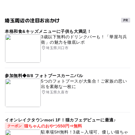
駐車場詳細
駐車場あり
GW2016
夏休み2014
室内
身障者用 5台
シルバーウィーク2026
ゴールデンウィーク2016
埼玉周辺の注目お出かけ
GW
夏休み・自由研究2026
gw2015
本格和食&キッズメニューに子供も大満足！
雨の日おでかけ
寒くても楽しめる
雨のお出かけ
3歳以下無料のドリンクバーも！「華屋与兵
衛」の魅力を徹底レポ
夏休み自由研究
夏休み2015
遊びと学び
埼玉県川口市
アウトドア
GW(ゴールデンウィーク)2027
秩父
ミュージアム
旅行
科学館・博物館
夏休み2026
参加無料◆8/8 フォトブースカーニバル
雨でも楽しめる
学習施設
春休み2027
三連休
5つのフォトブースが大集合！ご家族の思い
出を素敵な一枚に
冬休み2025-2026
埼玉県久喜市
イオンレイクタウンmori 1F！猫カフェデビューに最適♪
猫ちゃんのおやつ550円⇒無料
クーポン
駐車場5H無料！3歳～入場可、優しい猫ちゃ