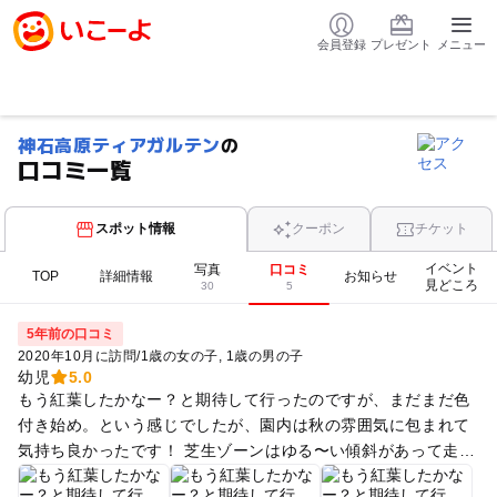
会員登録
プレゼント
メニュー
神石高原ティアガルテン
の
口コミ一覧
スポット情報
クーポン
チケット
イベント
写真
口コミ
TOP
詳細情報
お知らせ
見どころ
30
5
5年前の口コミ
2020年10月に訪問
/
1歳の女の子
1歳の男の子
幼児
5.0
もう紅葉したかなー？と期待して行ったのですが、まだまだ色
付き始め。という感じでしたが、園内は秋の雰囲気に包まれて
気持ち良かったです！ 芝生ゾーンはゆる〜い傾斜があって走り
回るのも楽しそうでした。 森ゾーンや、小屋(中に入れまし