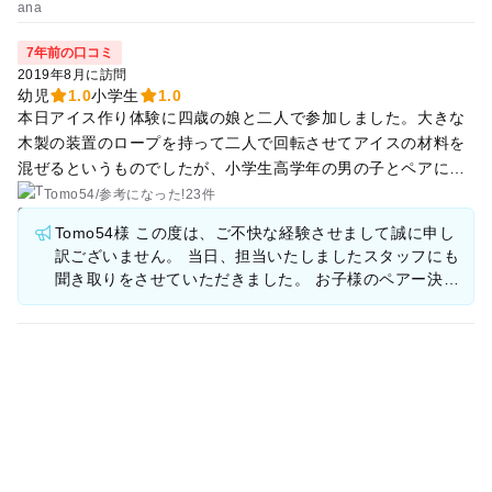
不参加でしたが、屋外で宝探しゲームという子ども向けの有料
イベント(￥300)で十分楽しめました。 猛暑時期ですが、山の
7年前の口コミ
中にあるので思っているより涼しいでしたが、高原なので、直
2019年8月に訪問
射日光は厳しいです。 芝生が広がり広大な敷地ですので、ちび
幼児
1.0
小学生
1.0
本日アイス作り体験に四歳の娘と二人で参加しました。大きな
っ子連れの方は迷子にならないよう注意が必要です。 夜は星空
木製の装置のロープを持って二人で回転させてアイスの材料を
が素晴らしい。そしてお盆時期でも寝苦しくなくタオルケット
混ぜるというものでしたが、小学生高学年の男の子とペアに決
は必要でした。 天の川や流れ星も見られ子ども満足していまし
められ、男の子は速く走り、娘は足が宙に浮き、振り回され手
た キャンプサイトはめちゃくちゃ広いですが、駐車場は少し狭
Tomo54
/
参考に
なった!
23件
を離し、全身を芝生に打ち付けるという事故が起きました。大
いのと、サイトから遠いので荷物はリアカーやワゴンに乗せて
Tomo54様 この度は、ご不快な経験させまして誠に申し
怪我ではなかったからかスタッフの方のフォローも特にありま
運びました。 どちらも貸し出しあります。 また秋にも来たい
訳ございません。 当日、担当いたしましたスタッフにも
せんでした。スタッフの明確な指示や安全に関する注意があれ
と思っています
聞き取りをさせていただきました。 お子様のペアー決め
ば避けることができた事故でした。パンフレットには、『いの
をさせていただくところで配慮がなく、またTomo54様
ちを体感し、いのちをいつくしむ場所』とありますが、その要
のお子様が事故に遭われた際の 担当スタッフの対応の不
素を感じるポイントはありませんでした。 また、総合受付には
手際でお子様、Tomo54様にご不快な思いをさせて誠に
スタッフが一人しかおらず、質問や申し込みをする度に待たな
申し訳ございませんでした。 今後につきましてはペアー
を組む際のバランスの配慮、スタッフの対応についてし
ければなりませんでした。自分が選ぶ際には「他のお客様が待
っかりと教育していく所存です。 また、総合受付での対
っているので早く決めてください。」と急かされました。
応につきましてもしっかりと接客をさせるべくスタッフ
一同気を引き締めていきたく思います。 日々、成長でき
るようにスタッフ一同日々の業務を振り返り、頑張って