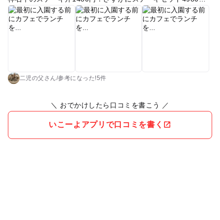
は頼めず、、。広大な芝生の土地を眺めるテラスで食べてとっ
ても美味しかったです！キッズスペースもあるので、待ち時間
に苦労しませんでした。 一般の入園料は1人500円ですが、JAF
会員なのでなんと200円引き！！お得でした〜！しかも、小学
生未満は無料なので、我が家は全員で600円だけ！ 広ーい芝生
の広場にはツリーハウスやハシゴ、ながーいローラー滑り台に
水遊び場、そして、動物とのふれあいができる場所などなど。
二児の父さん
/
参考に
なった!
5件
盛りだくさん！ ボールやバット、バドミントンなどの道具は無
料で貸し出ししてくれました！ 2歳の次男のお気に入りは、生
＼ おでかけしたら口コミを書こう ／
まれて初めてのハンモックでした笑。
いこーよアプリで口コミを書く