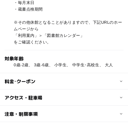
・毎月末日
・蔵書点検期間
※その他休館となることがありますので、下記URLのホー
ムページから
「利用案内」＞「図書館カレンダー」
をご確認ください。
対象年齢
0歳-2歳、 3歳-6歳、 小学生、 中学生･高校生、 大人
料金･クーポン
子供の料金
アクセス・駐車場
無料
交通アクセス
注意・制限事項
大人の料金
最寄駅
無料
・地下鉄長堀鶴見緑地線横堤駅3・4号出口から北方向にす