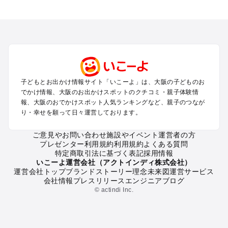
大阪のエリアからプール子ども連れのお出かけスポット
を探す
堺・大阪南部（岸和田・関西空港・泉南）のプールお出かけ
高槻・吹田・豊中・茨木・箕面・枚方・伊丹空港のプールお出
かけ
梅田・キタ・淀屋橋・本町・福島のプールお出かけ
東大阪・八尾・寝屋川・守口・門真のプールお出かけ
子どもとお出かけ情報サイト「いこーよ」は、大阪の子どものお
大阪ベイエリア（USJ・南港）のプールお出かけ
でかけ情報、大阪のお出かけスポットのクチコミ・親子体験情
なんば・心斎橋・道頓堀・四ツ橋・ミナミのプールお出かけ
報、大阪のおでかけスポット人気ランキングなど、親子のつなが
天王寺・阿倍野・上本町・長居のプールお出かけ
り・幸せを願って日々運営しております。
大阪城・京橋・鶴見緑地のプールお出かけ
新大阪・江坂・十三のプールお出かけ
ご意見やお問い合わせ
施設やイベント運営者の方
プレゼンター利用規約
利用規約
よくある質問
特定商取引法に基づく表記
採用情報
大阪の定番お出かけスポット
いこーよ運営会社（アクトインディ株式会社）
運営会社トップ
ブランドストーリー
理念
未来図
運営サービス
大阪の遊園地
会社情報
プレスリリース
エンジニアブログ
大阪の動物園
© actindi Inc.
大阪のバーベキュー
大阪の釣り
大阪の牧場