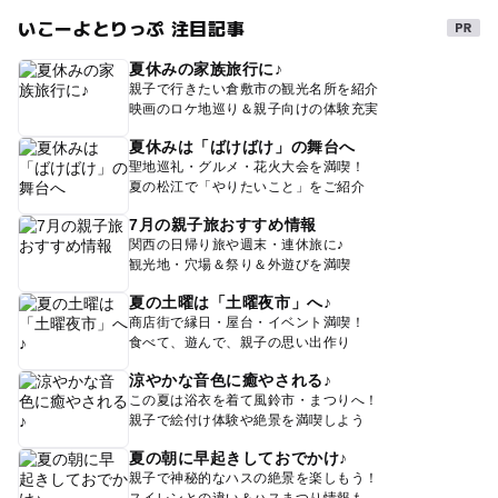
いこーよとりっぷ 注目記事
夏休みの家族旅行に♪
親子で行きたい倉敷市の観光名所を紹介
映画のロケ地巡り＆親子向けの体験充実
夏休みは「ばけばけ」の舞台へ
聖地巡礼・グルメ・花火大会を満喫！
夏の松江で「やりたいこと」をご紹介
7月の親子旅おすすめ情報
関西の日帰り旅や週末・連休旅に♪
観光地・穴場＆祭り＆外遊びを満喫
夏の土曜は「土曜夜市」へ♪
商店街で縁日・屋台・イベント満喫！
食べて、遊んで、親子の思い出作り
涼やかな音色に癒やされる♪
この夏は浴衣を着て風鈴市・まつりへ！
親子で絵付け体験や絶景を満喫しよう
夏の朝に早起きしておでかけ♪
親子で神秘的なハスの絶景を楽しもう！