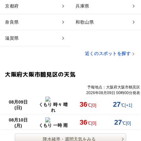
京都府
兵庫県
奈良県
和歌山県
滋賀県
近くのスポットを探す
大阪府大阪市鶴見区の天気
予報地点：大阪府大阪市鶴見区
2026年08月09日 00時00分発表
08月09日
36
27
くもり 時々 晴
℃
[0]
℃
[+1]
(日)
れ
08月10日
36
27
℃
[0]
℃
[0]
くもり 一時 雨
(月)
降水確率・週間天気をみる