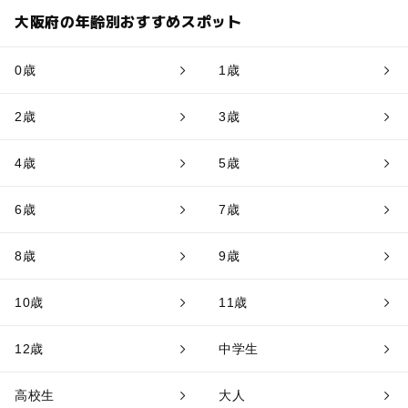
大阪府の年齢別おすすめスポット
0歳
1歳
2歳
3歳
4歳
5歳
6歳
7歳
8歳
9歳
10歳
11歳
12歳
中学生
高校生
大人