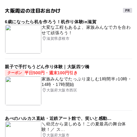
大阪周辺の注目お出かけ
6歳になったら机を作ろう！机作り体験in滋賀
大変な工程もあるよ、家族みんなで力を合わ
せて頑張ろう！
滋賀県彦根市
親子で手打ちうどん作り体験｜大阪四ツ橋
平日500円・週末100円引き
クーポン
家族みんなでたっぷり楽しむ1時間半♪10時・
14時・17時開始
大阪府大阪市西区
あべのハルカス直結・近鉄アート館で、笑いと感動...
＼幼児から楽しめる！この夏最高の舞台体
験！／ ス...
大阪府大阪市