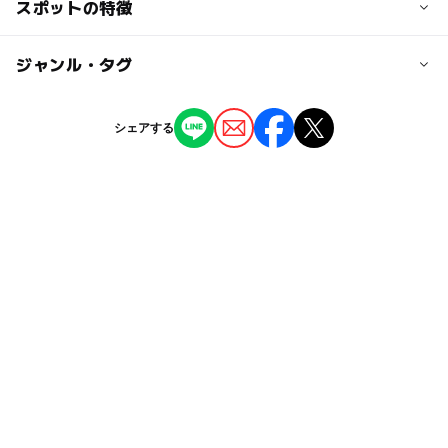
スポットの特徴
※この施設は大阪市の「赤ちゃんの駅」登録施設です。
ぐ
「赤ちゃんの駅」は、小さなお子様連れの方のための授乳
やおむつ替え等ができる施設の愛称です。
ー
ー
駐車場あり
ジャンル・タグ
駅から近い
近くの駅
横堤駅
◯
ー
授乳室あり
託児所
ジャンル
シェアする
図書館
鶴見緑地駅
◯
ー
雨でもOK
ベビーカーOK
タグ
今福鶴見駅
ー
ー
食事持込OK
レストラン
児童書
室内
雨でも楽しめる
絵本・児童書
ー
◯
売店
オムツ交換台
赤ちゃんの駅
絵本読み聞かせ
無料施設
えほん
大阪市営地下鉄長堀鶴見緑地線
絵本
絵本の読み聞かせ
児童図書
読み聞かせ
子どものための図書館
本が読める
雨でも遊べる
雨の日おでかけ
雨の日でもOK