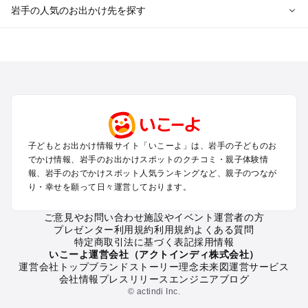
岩手の人気のお出かけ先を探す
岩手のエリアからプール子ども連れのお出かけスポット
を探す
盛岡・雫石・鶯宿周辺のプールお出かけ
花巻・北上・遠野のプールお出かけ
平泉・一関・奥州のプールお出かけ
安比・八幡平・二戸のプールお出かけ
三陸海岸周辺のプールお出かけ
子どもとお出かけ情報サイト「いこーよ」は、岩手の子どものお
でかけ情報、岩手のお出かけスポットのクチコミ・親子体験情
岩手の定番お出かけスポット
報、岩手のおでかけスポット人気ランキングなど、親子のつなが
り・幸せを願って日々運営しております。
岩手の遊園地
岩手の動物園
ご意見やお問い合わせ
施設やイベント運営者の方
岩手のバーベキュー
プレゼンター利用規約
利用規約
よくある質問
岩手の釣り
特定商取引法に基づく表記
採用情報
岩手の牧場
いこーよ運営会社（アクトインディ株式会社）
運営会社トップ
ブランドストーリー
理念
未来図
運営サービス
岩手のプール
会社情報
プレスリリース
エンジニアブログ
岩手のアスレチック
© actindi Inc.
岩手の公園・総合公園