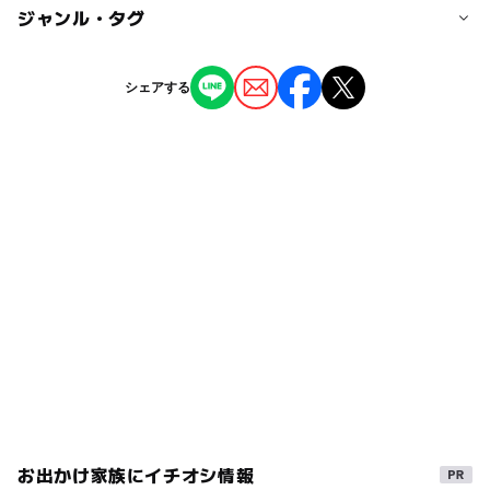
近くの駅
幼児向け体験イベントあり：〇
◯
ー
駐車場あり
ジャンル・タグ
駅から近い
障がい者とその介護者１名は無料です。
小学生向け体験イベントあり：〇
一戸駅
中学生向け体験イベントあり：〇
ー
ー
授乳室あり
託児所
ジャンル
シェアする
小鳥谷駅
公園・総合公園
自然体験・アクティビティ
体験施設
◯
◯
雨でもOK
ベビーカーOK
駐車場詳細
観光
自然景観
無料
◯
ー
食事持込OK
レストラン
タグ
◯
◯
売店
オムツ交換台
縄文体験
幼児向け体験イベントあり
日本の歴史・民俗を学ぶ
春休み2027
小学生向け体験イベントあり
GW(ゴールデンウィーク)2027
自然
縄文時代
中学生向け体験イベントあり
1日中遊べるスポット
冬休み2025-2026
穴場
竪穴住居
午後から遊べる
お出かけ家族にイチオシ情報
歴史散策
岩手
世界遺産
外遊び
自然体験