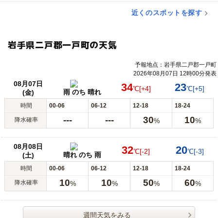
近くのスポットを探す
岩手県二戸郡一戸町の天気
予報地点：岩手県二戸郡一戸町
2026年08月07日 12時00分発表
08月07日
34
23
℃
[+4]
℃
[+5]
雨 のち 晴れ
(金)
時間
00-06
06-12
12-18
18-24
---
---
30
10
降水確率
%
%
08月08日
32
20
℃
[-2]
℃
[-3]
晴れ のち 雨
(土)
時間
00-06
06-12
12-18
18-24
10
10
50
60
降水確率
%
%
%
%
週間天気をみる