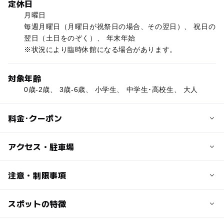
定休日
月曜日
毎週月曜日（月曜日が祝祭日の場合、その翌日）、 祝日の
翌日（土日をのぞく）、 年末年始
※状況により臨時休館になる場合があります。
対象年齢
0歳-2歳、 3歳-6歳、 小学生、 中学生･高校生、 大人
料金･クーポン
子供の料金
アクセス・駐車場
小学生・中学生・高校生（18歳以下の方） 入館無料
交通アクセス
注意・制限事項
大人の料金
JR東北新幹線二戸駅から車で約15分、東北自動車道八戸
一般 300円 （250円）
線一戸ICから国道4号線を南下し車で約5分
スポットの特徴
建築を学ぶ：〇
大学生 200円 （150円）
日本の歴史・民俗を学ぶ：〇
（）は20名以上の団体割引。