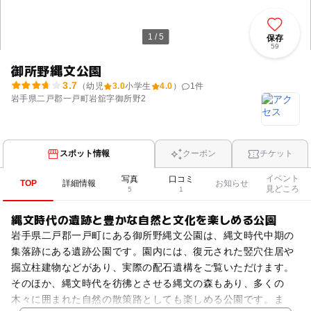
1 / 5
保存
59
御所野縄文公園
3.7
（幼児
3.0
小学生
4.0
）
1
件
岩手県二戸郡一戸町岩舘字御所野2
スポット情報
クーポン
チケット
イベント
写真
口コミ
TOP
詳細情報
お知らせ
見どころ
5
1
縄文時代の遺跡と豊かな自然と文化を楽しめる公園
岩手県二戸郡一戸町にある御所野縄文公園は、縄文時代中期の
集落跡にある遺跡公園です。園内には、復元された竪穴住居や
掘立柱建物などがあり、実際の配石遺構をご覧いただけます。
そのほか、縄文時代を彷彿とさせる縄文の森もあり、多くの
木々に囲まれた自然の散策路としても楽しめる公園です。ま