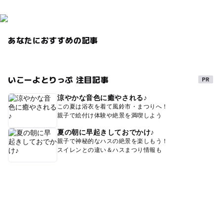
建築を学ぶ
夏休み2026
遺構
世界文化遺産
遺跡
古都めぐり
体験型イベント
朝から遊べる
あなたにおすすめの記事
竪穴式住居
いこーよとりっぷ 注目記事
涼やかな音色に癒やされる♪
この夏は浴衣を着て風鈴市・まつりへ！
親子で絵付け体験や絶景を満喫しよう
夏の朝に早起きしておでかけ♪
親子で神秘的なハスの絶景を楽しもう！
スイレンとの違い＆ハスまつり情報も