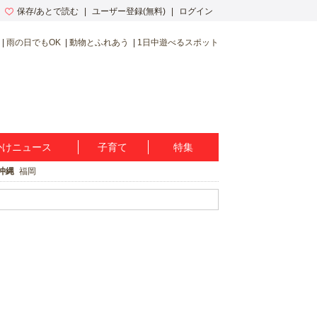
保存/あとで読む
ユーザー登録(無料)
ログイン
雨の日でもOK
動物とふれあう
1日中遊べるスポット
かけニュース
子育て
特集
沖縄
福岡