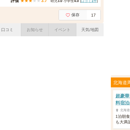
評価
★
★
★
★
★
3.7
幼児
3.0
小学生
4.0
[
口コミ
1
件
]
保存
17
口コミ
お知らせ
イベント
天気/地図
北海道
超豪華
料宿泊
北海道
1泊朝
も大満