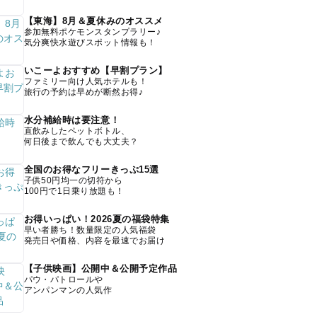
【東海】8月＆夏休みのオススメ
参加無料ポケモンスタンプラリー♪
気分爽快水遊びスポット情報も！
いこーよおすすめ【早割プラン】
ファミリー向け人気ホテルも！
旅行の予約は早めが断然お得♪
水分補給時は要注意！
直飲みしたペットボトル、
何日後まで飲んでも大丈夫？
全国のお得なフリーきっぷ15選
子供50円均一の切符から
100円で1日乗り放題も！
お得いっぱい！2026夏の福袋特集
早い者勝ち！数量限定の人気福袋
発売日や価格、内容を最速でお届け
【子供映画】公開中＆公開予定作品
パウ・パトロールや
アンパンマンの人気作