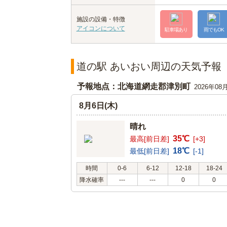
施設の設備・特徴
アイコンについて
駐車場あり
雨でもOK
道の駅 あいおい周辺の天気予報
予報地点：北海道網走郡津別町
2026年08
8月6日(木)
晴れ
35℃
最高[前日差]
[+3]
18℃
最低[前日差]
[-1]
時間
0-6
6-12
12-18
18-24
降水確率
---
---
0
0