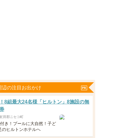
周辺の注目お出かけ
！8組最大24名様「ヒルトン」8施設の無
券
虻田郡ニセコ町
食付き！プールに大自然！子ど
足のヒルトンホテルへ