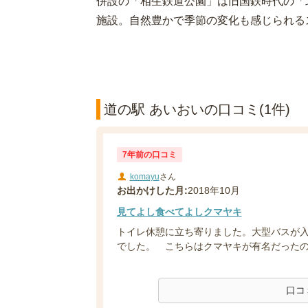
併設の「相生鉄道公園」は旧国鉄時代の「
施設。自然豊かで季節の変化も感じられる
道の駅 あいおいの口コミ(1件)
7年前の口コミ
komayu
さん
お出かけした月:
2018年10月
見てよし食べてよしクマヤキ
トイレ休憩に立ち寄りました。大型バスが
でした。 こちらはクマヤキが有名だったので買
口コ