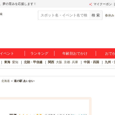
、夢の育みを応援します！
マイクーポン
春休み
イベント
ランキング
年齢別おでかけ
おで
東海
愛知
北陸・甲信越
関西
大阪
京都
兵庫
中国・四国
九州・
北海道
道の駅 あいおい