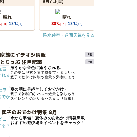
木)
8月7日(金)
晴れ
晴れ
℃
18℃
36℃
18℃
[+3]
[-1]
[+1]
[+2]
降水確率・週間天気を見る
け家族にイチオシ情報
とりっぷ 注目記事
涼やかな音色に癒やされる♪
この夏は浴衣を着て風鈴市・まつりへ！
親子で絵付け体験や絶景を満喫しよう
夏の朝に早起きしておでかけ♪
親子で神秘的なハスの絶景を楽しもう！
スイレンとの違い＆ハスまつり情報も
 親子のおでかけ特集 8月
今から準備！夏休みのお出かけ情報満載
おすすめ遊び場＆イベントをチェック！