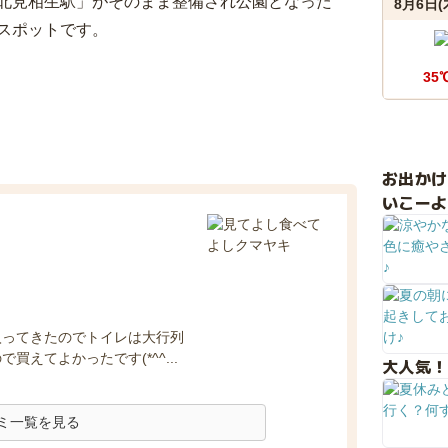
北見相生駅」がそのまま整備され公園となった
8月6日(
スポットです。
35
お出か
いこーよ
入ってきたのでトイレは大行列
えてよかったです(*^^...
大人気！
ミ一覧を見る