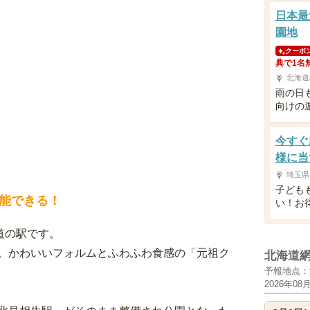
日本最
園地
クーポ
典で1名
北海道
雨の日
向けの
今すぐ
様に当
埼玉県
子ども
能できる！
い！お
道の駅です。
。かわいいフォルムとふわふわ食感の「元祖ク
北海道
予報地点：
2026年08