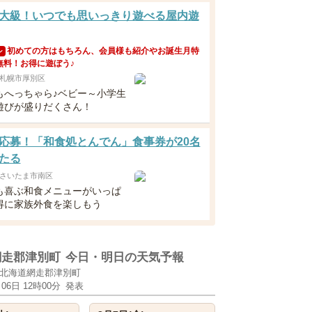
大級！いつでも思いっきり遊べる屋内遊
初めての方はもちろん、会員様も紹介やお誕生月特
ン
無料！お得に遊ぼう♪
札幌市厚別区
もへっちゃら♪ベビー～小学生
遊びが盛りだくさん！
応募！「和食処とんでん」食事券が20名
たる
さいたま市南区
も喜ぶ和食メニューがいっぱ
得に家族外食を楽しもう
網走郡津別町
今日・明日の天気予報
北海道網走郡津別町
月06日 12時00分
発表