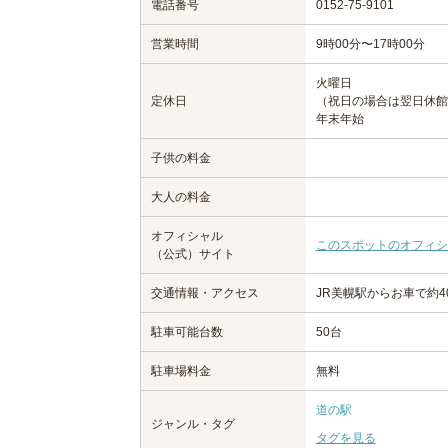
電話番号
0152-75-9101
営業時間
9時00分〜17時00分
火曜日
定休日
（祝日の場合は翌日休館
年末年始
子供の料金
大人の料金
オフィシャル
このスポットのオフィシ
（公式）サイト
交通情報・アクセス
JR美幌駅からお車で約4
駐車可能台数
50台
駐車場料金
無料
道の駅
ジャンル・タグ
タグを見る