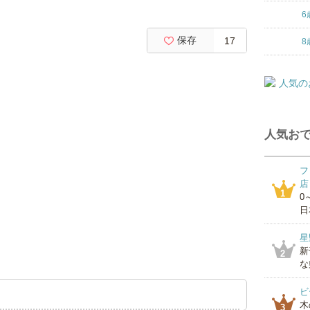
6
保存
17
8
人気おで
フ
店
1
0
日
星
新
2
な
ビ
木
3