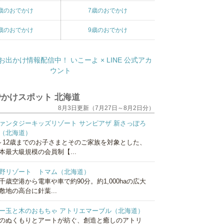
歳のおでかけ
7歳のおでかけ
歳のおでかけ
9歳のおでかけ
かけスポット 北海道
8月3日更新（7月27日～8月2日分）
ァンタジーキッズリゾート サンピアザ 新さっぽろ
（北海道）
～12歳までのお子さまとそのご家族を対象とした、
本最大級規模の会員制【...
野リゾート トマム（北海道）
千歳空港から電車や車で約90分。約1,000haの広大
敷地の高台に針葉...
ー玉と木のおもちゃ アトリエマーブル（北海道）
のぬくもりとアートが紡ぐ、創造と癒しのアトリ