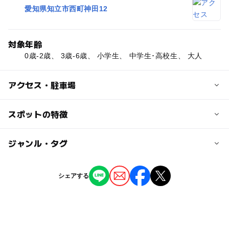
愛知県知立市西町神田12
対象年齢
0歳-2歳、 3歳-6歳、 小学生、 中学生･高校生、 大人
アクセス・駐車場
交通アクセス
スポットの特徴
知立駅から徒歩で。
ー
ー
駐車場あり
ジャンル・タグ
駅から近い
近くの駅
知立駅
ー
ー
授乳室あり
託児所
ジャンル
シェアする
神社・寺院
ー
ー
雨でもOK
ベビーカーOK
三河知立駅
タグ
ー
ー
食事持込OK
レストラン