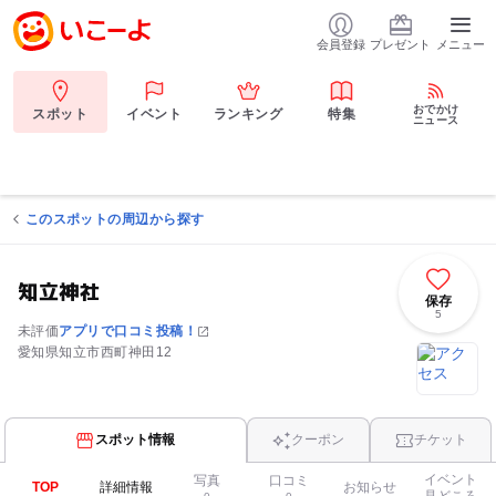
会員登録
プレゼント
メニュー
おでかけ
スポット
イベント
ランキング
特集
ニュース
このスポットの周辺から探す
知立神社
保存
5
未評価
アプリで口コミ投稿！
愛知県知立市西町神田12
スポット情報
クーポン
チケット
イベント
写真
口コミ
TOP
詳細情報
お知らせ
見どころ