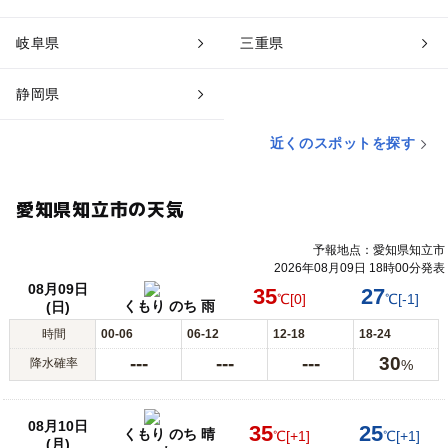
岐阜県
三重県
静岡県
近くのスポットを探す
愛知県知立市の天気
予報地点：愛知県知立市
2026年08月09日 18時00分発表
08月09日
35
27
℃
[0]
℃
[-1]
くもり のち 雨
(日)
時間
00-06
06-12
12-18
18-24
---
---
---
30
降水確率
%
08月10日
35
25
くもり のち 晴
℃
[+1]
℃
[+1]
(月)