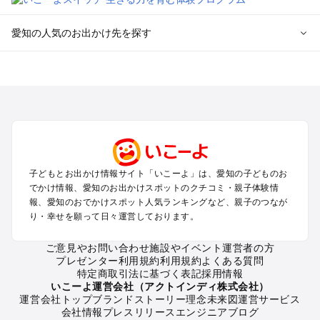
愛知の人気のお出かけ先を探す
愛知のエリアからプール子ども連れのお出かけスポット
を探す
岡崎・豊田・豊橋・三河湾のプールお出かけ
名古屋（名駅・栄・名古屋城・金山・千種）周辺のプールお出
かけ
犬山・一宮・小牧・瀬戸・各務原・尾張のプールお出かけ
知多半島（常滑・半田・南知多）のプールお出かけ
子どもとお出かけ情報サイト「いこーよ」は、愛知の子どものお
でかけ情報、愛知のお出かけスポットのクチコミ・親子体験情
愛知の定番お出かけスポット
報、愛知のおでかけスポット人気ランキングなど、親子のつなが
り・幸せを願って日々運営しております。
愛知の遊園地
愛知の動物園
ご意見やお問い合わせ
施設やイベント運営者の方
愛知のバーベキュー
プレゼンター利用規約
利用規約
よくある質問
愛知の釣り
特定商取引法に基づく表記
採用情報
愛知の牧場
いこーよ運営会社（アクトインディ株式会社）
運営会社トップ
ブランドストーリー
理念
未来図
運営サービス
愛知のプール
会社情報
プレスリリース
エンジニアブログ
愛知のアスレチック