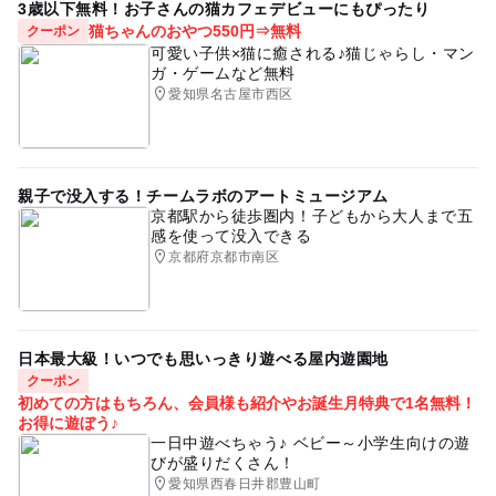
3歳以下無料！お子さんの猫カフェデビューにもぴったり
猫ちゃんのおやつ550円⇒無料
クーポン
可愛い子供×猫に癒される♪猫じゃらし・マン
ガ・ゲームなど無料
愛知県名古屋市西区
親子で没入する！チームラボのアートミュージアム
京都駅から徒歩圏内！子どもから大人まで五
感を使って没入できる
京都府京都市南区
日本最大級！いつでも思いっきり遊べる屋内遊園地
クーポン
初めての方はもちろん、会員様も紹介やお誕生月特典で1名無料！
お得に遊ぼう♪
一日中遊べちゃう♪ ベビー～小学生向けの遊
びが盛りだくさん！
愛知県西春日井郡豊山町