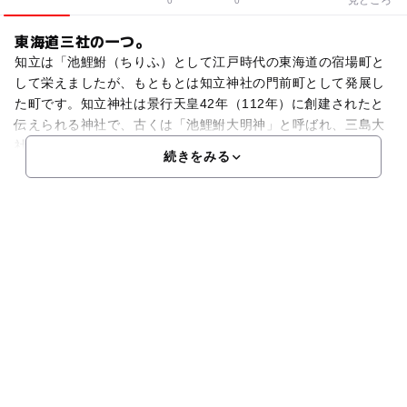
0
0
東海道三社の一つ。
知立は「池鯉鮒（ちりふ）として江戸時代の東海道の宿場町と
して栄えましたが、もともとは知立神社の門前町として発展し
た町です。知立神社は景行天皇42年（112年）に創建されたと
伝えられる神社で、古くは「池鯉鮒大明神」と呼ばれ、三島大
社や熱田神宮と共に東海道三大社の一つに数えられ、大き
続きをみる