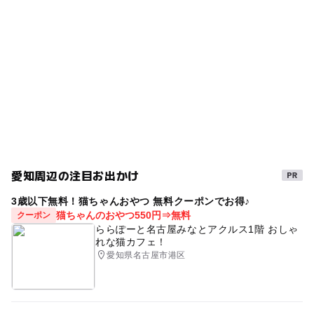
名鉄三河線
仏閣
神社
料金
時間
日帰り
ー
ー
売店
オムツ交換台
初詣
名鉄名古屋本線(愛知県)
名鉄名古屋本線
お正月2026
地図
寺院
旅行
寺社
愛知周辺の注目お出かけ
3歳以下無料！猫ちゃんおやつ 無料クーポンでお得♪
猫ちゃんのおやつ550円⇒無料
クーポン
ららぽーと名古屋みなとアクルス1階 おしゃ
れな猫カフェ！
愛知県名古屋市港区