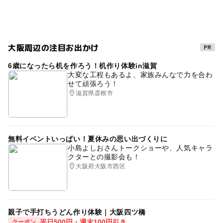
午後から遊べる
ゴールデンウィーク
夏休み2026
食事持込OK
外遊び
阪急宝塚本線(大阪府)
大阪周辺の注目お出かけ
秋のお出かけ2026
お砂場
gw2015
砂いじり
6歳になったら机を作ろう！机作り体験in滋賀
春休みおでかけ
平成27年
冬休み2025-2026
大変な工程もあるよ、家族みんなで力を合わ
せて頑張ろう！
GW(ゴールデンウィーク)2016
駐車場あり
滋賀県彦根市
飛行機について調べる
阪急宝塚本線
砂あそび
ゴールデンウィーク2016
GW
駐車場無料
無料イベントいっぱい！夏休みの思い出づくりに
2014年夏休み特集
自然体験
小島よしおさんトークショーや、人気キャラ
クターとの撮影会も！
大阪府大阪市西区
親子で手打ちうどん作り体験｜大阪四ツ橋
平日500円・週末100円引き
クーポン