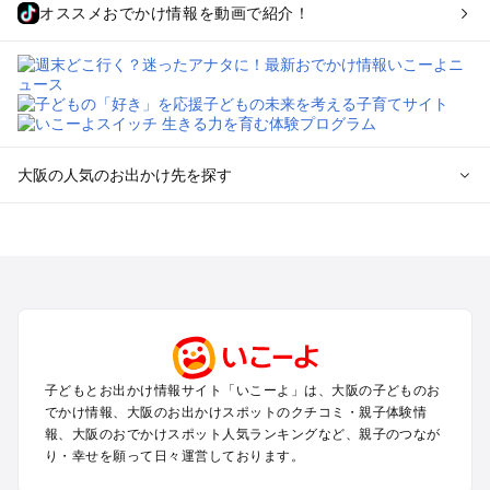
オススメおでかけ情報を動画で紹介！
大阪の人気のお出かけ先を探す
大阪のエリアからプール子ども連れのお出かけスポット
を探す
堺・大阪南部（岸和田・関西空港・泉南）のプールお出かけ
高槻・吹田・豊中・茨木・箕面・枚方・伊丹空港のプールお出
かけ
梅田・キタ・淀屋橋・本町・福島のプールお出かけ
東大阪・八尾・寝屋川・守口・門真のプールお出かけ
子どもとお出かけ情報サイト「いこーよ」は、大阪の子どものお
大阪ベイエリア（USJ・南港）のプールお出かけ
でかけ情報、大阪のお出かけスポットのクチコミ・親子体験情
なんば・心斎橋・道頓堀・四ツ橋・ミナミのプールお出かけ
報、大阪のおでかけスポット人気ランキングなど、親子のつなが
天王寺・阿倍野・上本町・長居のプールお出かけ
り・幸せを願って日々運営しております。
大阪城・京橋・鶴見緑地のプールお出かけ