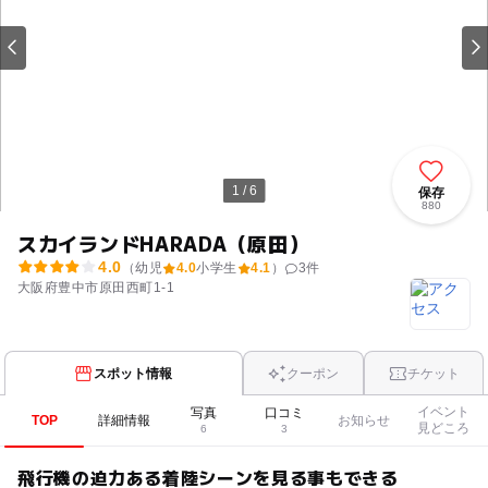
1 / 6
保存
880
スカイランドHARADA（原田）
4.0
（幼児
4.0
小学生
4.1
）
3
件
大阪府豊中市原田西町1-1
スポット情報
クーポン
チケット
イベント
写真
口コミ
TOP
詳細情報
お知らせ
見どころ
6
3
飛行機の迫力ある着陸シーンを見る事もできる