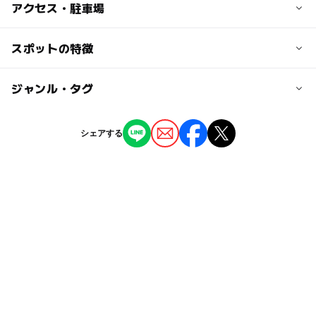
子供の料金
アクセス・駐車場
無料
交通アクセス
スポットの特徴
大人の料金
JR伊丹駅より伊丹市バス23系統岩屋循環クリーンランド
芝生広場・せせらぎ広場は無料（多目的運動広場1区分2時
廻りバスで「岩屋東」下車、通用門まで約100m。
◯
ー
駐車場あり
ジャンル・タグ
駅から近い
間3,000円）
または、22・24系統岩屋循環バスで「東口酒井」下車、通
用門まで約300m。
ー
ー
授乳室あり
託児所
ジャンル
阪急曽根駅より阪急バスクリーンランド前行きで「クリー
シェアする
ンランド前」下車後、通用門まで約750m。
公園・総合公園
ー
◯
雨でもOK
ベビーカーOK
近くの駅
タグ
◯
ー
食事持込OK
レストラン
曽根駅
GW(ゴールデンウィーク)2027
ー
◯
売店
オムツ交換台
駐車場詳細
GW(ゴールデンウィーク)2015
三連休
夏休み2016
約159台駐車可能。入庫30分毎に100円。
夏休み2015
ゴールデンウィーク2015
朝から遊べる
平日の24時間最大料金500円。土日祝の24時間最大料金80
0円。
砂遊び
GW2016
夏休み2014
砂場
シルバーウィーク2026
無料施設
春休み2027