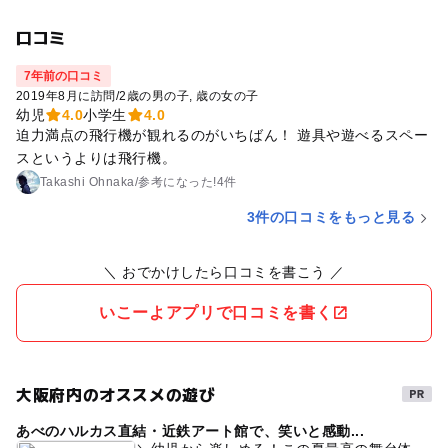
口コミ
7年前の口コミ
2019年8月に訪問
/
2歳の男の子
歳の女の子
幼児
4.0
小学生
4.0
迫力満点の飛行機が観れるのがいちばん！ 遊具や遊べるスペー
スというよりは飛行機。
Takashi Ohnaka
/
参考に
なった!
4件
3件の口コミをもっと見る
＼ おでかけしたら口コミを書こう ／
いこーよアプリで口コミを書く
大阪府内のオススメの遊び
あべのハルカス直結・近鉄アート館で、笑いと感動...