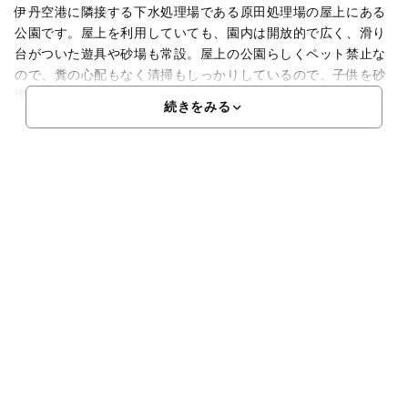
伊丹空港に隣接する下水処理場である原田処理場の屋上にある
公園です。屋上を利用していても、園内は開放的で広く、滑り
台がついた遊具や砂場も常設。屋上の公園らしくペット禁止な
ので、糞の心配もなく清掃もしっかりしているので、子供を砂
場で遊ばせる事に抵抗のあるママさんには安心です。運動場も
続きをみる