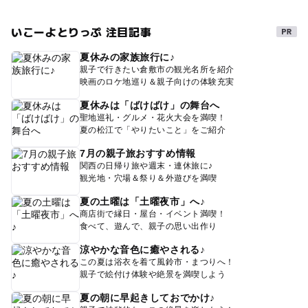
いこーよとりっぷ 注目記事
夏休みの家族旅行に♪
親子で行きたい倉敷市の観光名所を紹介
映画のロケ地巡り＆親子向けの体験充実
夏休みは「ばけばけ」の舞台へ
聖地巡礼・グルメ・花火大会を満喫！
夏の松江で「やりたいこと」をご紹介
7月の親子旅おすすめ情報
関西の日帰り旅や週末・連休旅に♪
観光地・穴場＆祭り＆外遊びを満喫
夏の土曜は「土曜夜市」へ♪
商店街で縁日・屋台・イベント満喫！
食べて、遊んで、親子の思い出作り
涼やかな音色に癒やされる♪
この夏は浴衣を着て風鈴市・まつりへ！
親子で絵付け体験や絶景を満喫しよう
夏の朝に早起きしておでかけ♪