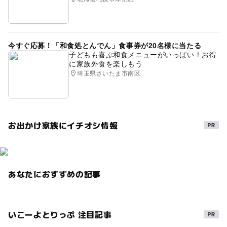
体験できる博物館
ベビーカーOK
レア体験
ゴールデンウィーク2016
室内
シルバーウィーク2026
今すぐ応募！「和食処とんでん」食事券が20名様に当たる
子どもも喜ぶ和食メニューがいっぱい！お得
に家族外食を楽しもう
埼玉県さいたま市南区
お出かけ家族にイチオシ情報
あなたにおすすめの記事
いこーよとりっぷ 注目記事