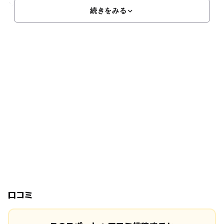
ンでは、展示物やパネルの見学、本物のマンモスの牙に触れる
続きをみる
口コミ