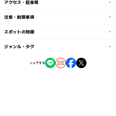
子供の料金
アクセス・駐車場
160円
小中高生以下（未就学児無料）
交通アクセス
注意・制限事項
【体験学習】
白滝駅から車で約5分
石器づくり、まが玉づくり、黒曜石アクセサリーづくり、
白滝駅から徒歩約15分
スポットの特徴
施設及び設備
骨角器づくり、とんぼ玉づくり、土器づくり
・展示ゾーン
※材料費別途、詳細はHPをご覧下さい。
近くの駅
・体験ゾーン
◯
ー
駐車場あり
ジャンル・タグ
駅から近い
＊各種体験メニューあり（ホームページ参照）
白滝駅
大人の料金
日本の歴史・民俗を学ぶ：〇
320円
ー
ー
授乳室あり
託児所
ジャンル
恐竜・古代生物を学ぶ：〇
駐車可能台数
シェアする
【体験学習】
年間パスあり：〇
体験施設
博物館・科学館
50台
石器づくり、まが玉づくり、黒曜石アクセサリーづくり、
◯
◯
雨でもOK
ベビーカーOK
小学生向け体験イベントあり：〇
骨角器づくり、とんぼ玉づくり、土器づくり
中学生向け体験イベントあり：〇
※材料費別途、詳細はHPをご覧下さい。
駐車場料金
タグ
ー
ー
食事持込OK
レストラン
無料
雨でも遊べる
寒くても楽しめる
夏休み2016
遺物
ー
ー
売店
オムツ交換台
秋のお出かけ2026
夏休み・自由研究2026
午後から遊べる
ミュージアム
学習施設
遺跡