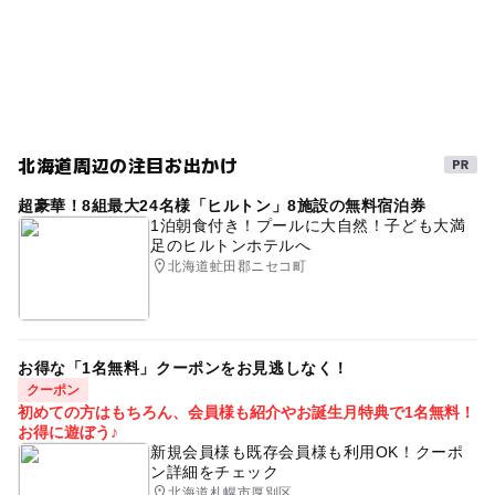
GW(ゴールデンウィーク)2027
雨のお出かけ
春休み2027
北海道
体験
道東
GW2016
科学館・博物館
日本の歴史・民俗を学ぶ
朝から遊べる
遊びと学び
駐車場あり
三連休
北海道周辺の注目お出かけ
夏休み2014
遺構
2014年夏休み特集
超豪華！8組最大24名様「ヒルトン」8施設の無料宿泊券
恐竜・古代生物を学ぶ
GW(ゴールデンウィーク)2016
1泊朝食付き！プールに大自然！子ども大満
足のヒルトンホテルへ
小学生向け体験イベントあり
gw2015
北海道虻田郡ニセコ町
中学生向け体験イベントあり
GW
年間パスあり
駐車場無料
夏休み自由研究
夏休み2015
お得な「1名無料」クーポンをお見逃しなく！
雨の日でもOK
夏休み2026
冬休み2025-2026
クーポン
初めての方はもちろん、会員様も紹介やお誕生月特典で1名無料！
雨の日おでかけ
体験型イベント
文化財
お得に遊ぼう♪
新規会員様も既存会員様も利用OK！クーポ
雨でも楽しめる
GW(ゴールデンウィーク)2015
ン詳細をチェック
北海道札幌市厚別区