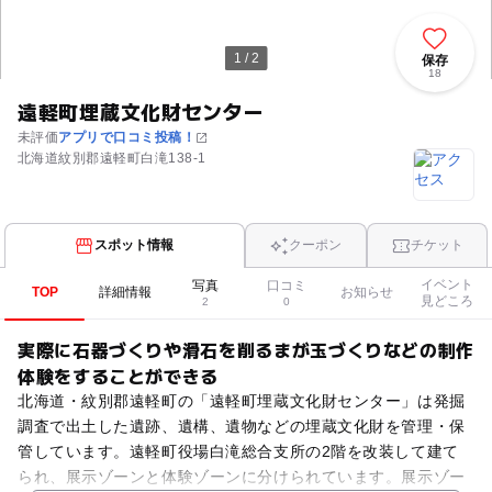
1 / 2
保存
18
遠軽町埋蔵文化財センター
未評価
アプリで口コミ投稿！
北海道紋別郡遠軽町白滝138-1
スポット情報
クーポン
チケット
イベント
写真
口コミ
TOP
詳細情報
お知らせ
見どころ
2
0
実際に石器づくりや滑石を削るまが玉づくりなどの制作
体験をすることができる
北海道・紋別郡遠軽町の「遠軽町埋蔵文化財センター」は発掘
調査で出土した遺跡、遺構、遺物などの埋蔵文化財を管理・保
管しています。遠軽町役場白滝総合支所の2階を改装して建て
られ、展示ゾーンと体験ゾーンに分けられています。展示ゾー