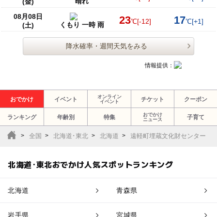
晴れ
(金)
08月08日
23
17
℃
[-12]
℃
[+1]
くもり 一時 雨
(土)
降水確率・週間天気をみる
情報提供：
オンライン
おでかけ
イベント
チケット
クーポン
イベント
おでかけ
ランキング
年齢別
特集
子育て
ニュース
全国
北海道･東北
北海道
遠軽町埋蔵文化財センター
北海道･東北おでかけ人気スポットランキング
北海道
青森県
岩手県
宮城県