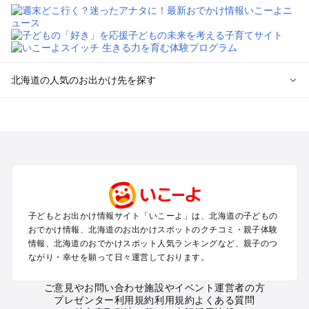
北海道の人気のお出かけ先を探す
北海道のエリアからプール子ども連れのお出かけスポッ
トを探す
札幌（大通公園・すすきの）周辺のプールお出かけ
旭川・美瑛・層雲峡のプールお出かけ
登別・洞爺湖・苫小牧・室蘭のプールお出かけ
函館・湯の川温泉・大沼・松前のプールお出かけ
帯広・十勝・サホロ・狩勝高原のプールお出かけ
子どもとお出かけ情報サイト「いこーよ」は、北海道の子どもの
千歳・石狩・空知・美唄のプールお出かけ
おでかけ情報、北海道のお出かけスポットのクチコミ・親子体験
小樽・積丹・キロロのプールお出かけ
情報、北海道のおでかけスポット人気ランキングなど、親子のつ
富良野・美瑛・トマム・占冠のプールお出かけ
ながり・幸せを願って日々運営しております。
ニセコ・ルスツのプールお出かけ
知床・ウトロ・羅臼・網走・北見のプールお出かけ
ご意見やお問い合わせ
施設やイベント運営者の方
プレゼンター利用規約
利用規約
よくある質問
釧路・阿寒・屈斜路・川湯・根室のプールお出かけ