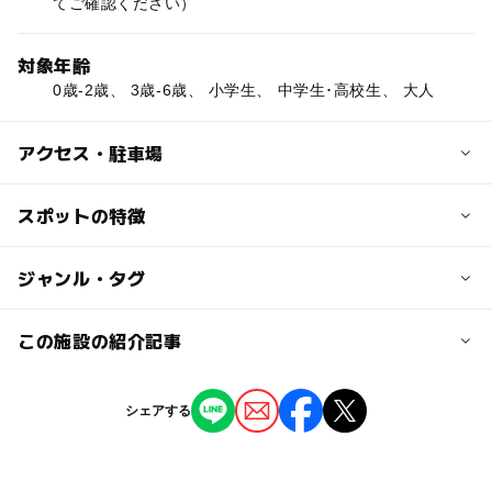
てご確認ください）
対象年齢
0歳-2歳、 3歳-6歳、 小学生、 中学生･高校生、 大人
アクセス・駐車場
交通アクセス
スポットの特徴
【電車・バス】
・JR京浜東北線「蕨駅」東口からバス乗り場3より「イオ
◯
ー
駐車場あり
ジャンル・タグ
駅から近い
ンモール川口前川行き」にて「イオンモール川口前川」下
車
◯
ー
授乳室あり
託児所
ジャンル
この施設の紹介記事
※バス時刻、料金、乗り場の詳細情報については公式サイ
トをご確認ください（2017年10月現在）
ショッピング
◯
◯
雨でもOK
ベビーカーOK
埼玉・川口に猫カフェが新オープン！ 約25
シェアする
頭の仔猫とふれあえる冬休みスポット
近くの駅
タグ
ー
◯
食事持込OK
レストラン
2025年12月16日
蕨駅
おむつ交換台あり
授乳室あり
雨の日でもOK