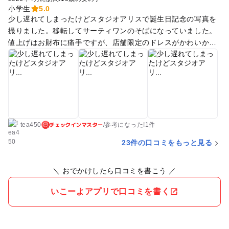
小学生
5.0
少し遅れてしまったけどスタジオアリスで誕生日記念の写真を
撮りました。移転してサーティワンのそばになっていました。
値上げはお財布に痛手ですが、店舗限定のドレスがかわいかっ
たりとか、セットが以前と変わったりとか、オシャレ度も増し
てました。 お着替え終わった時にお披露目用カーテンから出て
くるのもかわいい。 川口市内にはたくさんアリスあるのに、そ
の周辺には無いのが不便…。写真撮ってもらうのも一苦労で
す。
チェックインマスター
tea450
/
参考に
なった!
1件
23件の口コミをもっと見る
＼ おでかけしたら口コミを書こう ／
いこーよアプリで口コミを書く