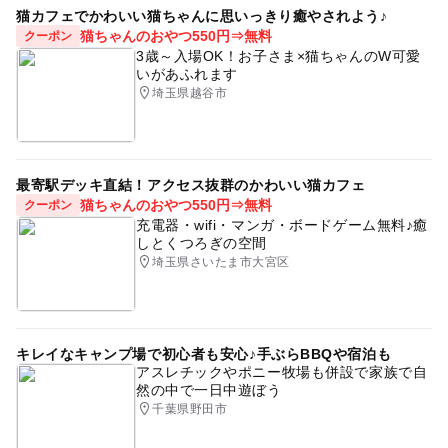
猫カフェでかわいい猫ちゃんに思いっきり癒やされよう♪
猫ちゃんのおやつ550円⇒無料
クーポン
3歳～入場OK！お子さま×猫ちゃんのW可愛
いがあふれます
埼玉県越谷市
最寄駅デッキ直結！アクセス抜群のかわいい猫カフェ
猫ちゃんのおやつ550円⇒無料
クーポン
充電器・wifi・マンガ・ボードゲーム無料♪癒
しとくつろぎの空間
埼玉県さいたま市大宮区
キレイなキャンプ場で初心者も安心♪手ぶらBBQや宿泊も
アスレチックやポニー牧場も併設で家族で自
然の中で一日中遊ぼう
千葉県野田市