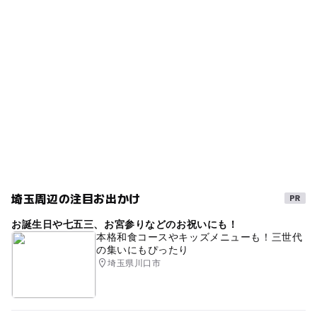
◯
◯
売店
オムツ交換台
メダルゲーム
京浜東北線
埼玉高速鉄道線
西川口駅
GW(ゴールデンウィーク)2027
ベビーカーOK
鳩ヶ谷駅
埼玉高速鉄道線(埼玉県)
雨でも遊べる
雨の日おでかけ
イオンモール
ショッピングモール
駐車場詳細
約2400台（平面・立体）
雨でも楽しめる
京浜東北線(埼玉県)
雨の日おすすめ
※駐車場料金無料キャンペーン実施中
駐車場あり
室内
（2017年10月現在）
埼玉周辺の注目お出かけ
お誕生日や七五三、お宮参りなどのお祝いにも！
本格和食コースやキッズメニューも！三世代
の集いにもぴったり
埼玉県川口市