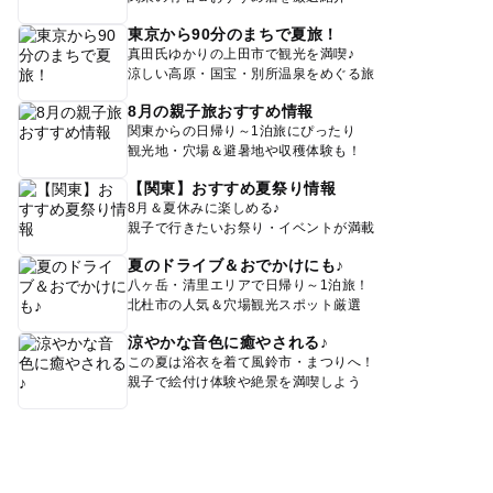
東京から90分のまちで夏旅！
真田氏ゆかりの上田市で観光を満喫♪
涼しい高原・国宝・別所温泉をめぐる旅
8月の親子旅おすすめ情報
関東からの日帰り～1泊旅にぴったり
観光地・穴場＆避暑地や収穫体験も！
【関東】おすすめ夏祭り情報
8月＆夏休みに楽しめる♪
親子で行きたいお祭り・イベントが満載
夏のドライブ＆おでかけにも♪
八ヶ岳・清里エリアで日帰り～1泊旅！
北杜市の人気＆穴場観光スポット厳選
涼やかな音色に癒やされる♪
この夏は浴衣を着て風鈴市・まつりへ！
親子で絵付け体験や絶景を満喫しよう