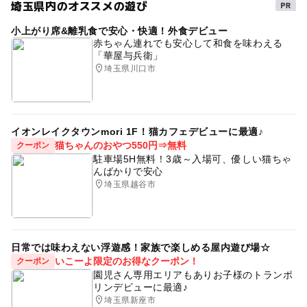
埼玉県内のオススメの遊び
小上がり席&離乳食で安心・快適！外食デビュー
赤ちゃん連れでも安心して和食を味わえる
「華屋与兵衛」
埼玉県川口市
イオンレイクタウンmori 1F！猫カフェデビューに最適♪
猫ちゃんのおやつ550円⇒無料
クーポン
駐車場5H無料！3歳～入場可、優しい猫ちゃ
んばかりで安心
埼玉県越谷市
日常では味わえない浮遊感！家族で楽しめる屋内遊び場☆
いこーよ限定のお得なクーポン！
クーポン
園児さん専用エリアもありお子様のトランポ
リンデビューに最適♪
埼玉県新座市