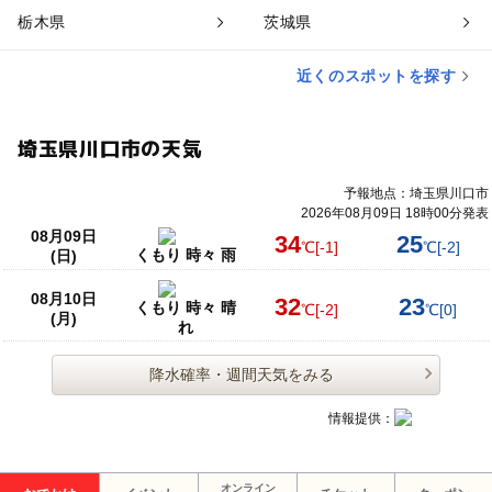
栃木県
茨城県
近くのスポットを探す
埼玉県川口市の天気
予報地点：埼玉県川口市
2026年08月09日 18時00分発表
08月09日
34
25
℃
[-1]
℃
[-2]
くもり 時々 雨
(日)
08月10日
32
23
くもり 時々 晴
℃
[-2]
℃
[0]
(月)
れ
降水確率・週間天気をみる
情報提供：
オンライン