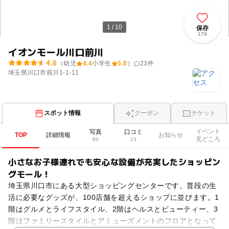
1 / 10
保存
179
イオンモール川口前川
4.6
（幼児
4.4
小学生
5.0
）
23
件
埼玉県川口市前川1-1-11
スポット情報
クーポン
チケット
イベント
写真
口コミ
TOP
詳細情報
お知らせ
見どころ
60
23
小さなお子様連れでも安心な設備が充実したショッピン
グモール！
埼玉県川口市にある大型ショッピングセンターです。普段の生
活に必要なグッズが、100店舗を超えるショップに並びます。1
階はグルメとライフスタイル、2階はヘルスとビューティー、3
階はファミリースタイルとアミューズメントのフロアとなって