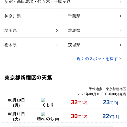
新宿・高田馬場・代々木・千駄ヶ谷
神奈川県
千葉県
埼玉県
群馬県
栃木県
茨城県
近くのスポットを探す
東京都新宿区の天気
予報地点：東京都新宿区
2026年08月10日 18時00分発表
08月10日
32
23
℃
[-2]
℃
[0]
くもり
(月)
08月11日
30
22
℃
[-2]
℃
[-1]
晴れ のち 雨
(火)