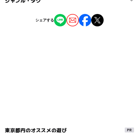
ジャンル・タグ
近くの駅
下落合駅
ー
ー
授乳室あり
託児所
ジャンル
シェアする
図書館
◯
ー
雨でもOK
ベビーカーOK
高田馬場駅
タグ
ー
ー
食事持込OK
レストラン
雨でも楽しめる
子どもから大人まで
児童書
ー
ー
売店
オムツ交換台
完全屋内雨の日でもok
朝から遊べる
駅から近い
山手線
絵本・児童書
読み聞かせ
室内
西武新宿線(東京都)
無料施設
おはなし会
西武新宿線
雨でも遊べる
えほん
本が読める
雨の日おでかけ
児童図書
イベントあり
絵本読み聞かせ
雨の日でもOK
絵本の読み聞かせ
東京都内のオススメの遊び
子どものための図書館
大人も子どもも楽しめる