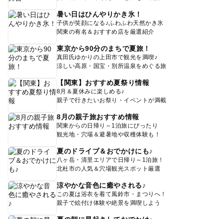
暑い日はひんやりかき氷！
子供が笑顔になる♪ふわふわ天然かき氷
関東の有名＆おすすめ店を厳選紹介
東京から90分のまちで夏旅！
真田氏ゆかりの上田市で観光を満喫♪
涼しい高原・国宝・別所温泉をめぐる旅
【関東】おすすめ夏祭り情報
8月＆夏休みに楽しめる♪
親子で行きたいお祭り・イベントが満載
8月の親子旅おすすめ情報
関東からの日帰り～1泊旅にぴったり
観光地・穴場＆避暑地や収穫体験も！
夏のドライブ＆おでかけにも♪
八ヶ岳・清里エリアで日帰り～1泊旅！
北杜市の人気＆穴場観光スポット厳選
涼やかな音色に癒やされる♪
この夏は浴衣を着て風鈴市・まつりへ！
親子で絵付け体験や絶景を満喫しよう