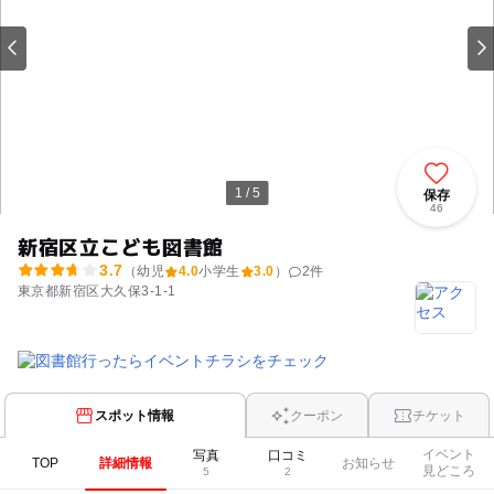
1 / 5
保存
46
新宿区立こども図書館
3.7
（幼児
4.0
小学生
3.0
）
2
件
東京都新宿区大久保3-1-1
スポット情報
クーポン
チケット
イベント
写真
口コミ
TOP
詳細情報
お知らせ
見どころ
5
2