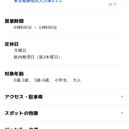
東京都新宿区大久保3-1-1
営業時間
09時00分 ～ 18時00分
定休日
月曜日
館内整理日（第3木曜日）
対象年齢
0歳-2歳、 3歳-6歳、 小学生、 大人
アクセス・駐車場
交通アクセス
スポットの特徴
ＪＲ・地下鉄東西線・西武新宿線 高田馬場駅より徒歩８分
ー
◯
駐車場あり
駅から近い