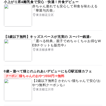
小上がり席&離乳食で安心・快適！外食デビュー
室内なので雨でも大丈夫
絵本
赤ちゃん連れでも安心して和食を味わえる
「華屋与兵衛」
東京都足立区
【3歳以下無料】キッズスペースが充実の スーパー銭湯♪
「選べる特典」親子でめちゃくちゃお得なW
EBチケットも販売中♪
東京都多摩市
0歳～遊べて猫とのふれあいデビューにも◎駅近猫カフェ
猫ちゃんのおやつ550円⇒無料
クーポン
【2歳以下無料】かわいい猫ちゃんで安心!お
やつ無料クーポンも♪
東京都立川市