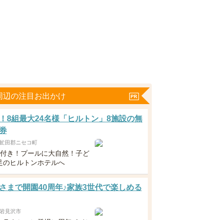
周辺の注目お出かけ
！8組最大24名様「ヒルトン」8施設の無
券
虻田郡ニセコ町
食付き！プールに大自然！子ど
足のヒルトンホテルへ
さまで開園40周年♪家族3世代で楽しめる
岩見沢市