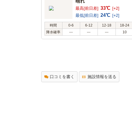
晴れ
33℃
最高[前日差]
[+2]
24℃
最低[前日差]
[+2]
時間
0-6
6-12
12-18
18-24
降水確率
---
---
---
10
口コミを書く
施設情報を送る