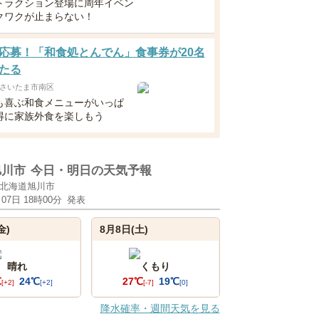
トラクション登場に周年イベン
クワクが止まらない！
応募！「和食処とんでん」食事券が20名
たる
さいたま市南区
も喜ぶ和食メニューがいっぱ
得に家族外食を楽しもう
旭川市
今日・明日の天気予報
北海道旭川市
月07日 18時00分
発表
金)
8月8日(土)
晴れ
くもり
℃
24℃
27℃
19℃
[+2]
[+2]
[-7]
[0]
降水確率・週間天気を見る