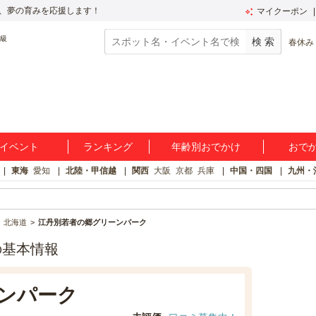
、夢の育みを応援します！
マイクーポン
春休み
イベント
ランキング
年齢別おでかけ
おで
東海
愛知
北陸・甲信越
関西
大阪
京都
兵庫
中国・四国
九州・
北海道
江丹別若者の郷グリーンパーク
の基本情報
ンパーク