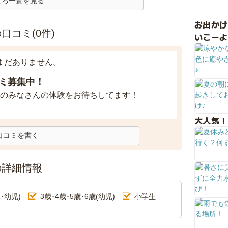
ころ一覧を見る
お出か
コミ(0件)
いこーよ
まだありません。
ミ募集中！
のみなさんの体験をお待ちしてます！
大人気！
口コミを書く
の詳細情報
･幼児)
3歳･4歳･5歳･6歳(幼児)
小学生