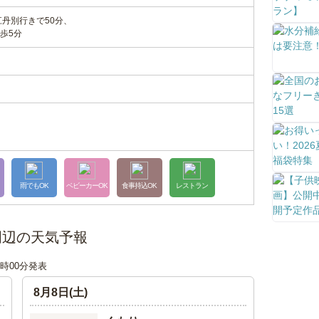
江丹別行きで50分、
歩5分
雨でもOK
ベビーカーOK
食事持込OK
レストラン
周辺の天気予報
18時00分発表
8月8日(土)