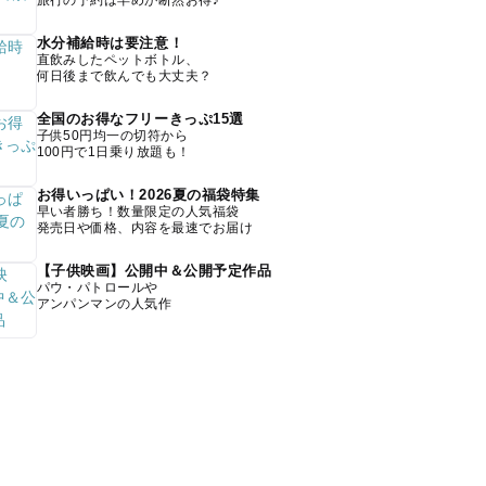
旅行の予約は早めが断然お得♪
水分補給時は要注意！
直飲みしたペットボトル、
何日後まで飲んでも大丈夫？
全国のお得なフリーきっぷ15選
子供50円均一の切符から
100円で1日乗り放題も！
お得いっぱい！2026夏の福袋特集
早い者勝ち！数量限定の人気福袋
発売日や価格、内容を最速でお届け
【子供映画】公開中＆公開予定作品
パウ・パトロールや
アンパンマンの人気作