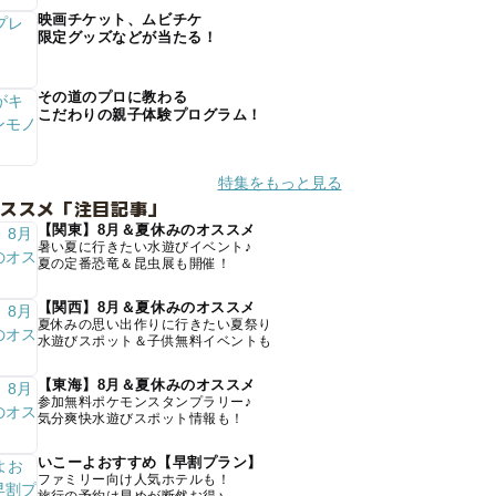
映画チケット、ムビチケ
限定グッズなどが当たる！
その道のプロに教わる
こだわりの親子体験プログラム！
特集をもっと見る
オススメ「注目記事」
【関東】8月＆夏休みのオススメ
暑い夏に行きたい水遊びイベント♪
夏の定番恐竜＆昆虫展も開催！
【関西】8月＆夏休みのオススメ
夏休みの思い出作りに行きたい夏祭り
水遊びスポット＆子供無料イベントも
【東海】8月＆夏休みのオススメ
参加無料ポケモンスタンプラリー♪
気分爽快水遊びスポット情報も！
いこーよおすすめ【早割プラン】
ファミリー向け人気ホテルも！