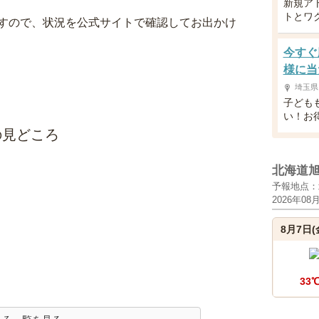
新規ア
トとワ
すので、状況を公式サイトで確認してお出かけ
今すぐ
様に当
埼玉県
子ども
い！お
の見どころ
北海道
予報地点：
2026年08
8月7日(
33