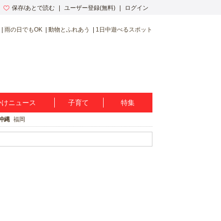
保存/あとで読む
ユーザー登録(無料)
ログイン
雨の日でもOK
動物とふれあう
1日中遊べるスポット
かけニュース
子育て
特集
沖縄
福岡