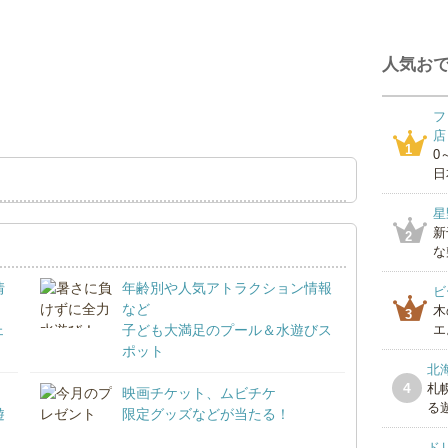
人気おで
フ
店
1
0
日
星
新
2
な
情
年齢別や人気アトラクション情報
ビ
など
木
3
ェ
子ども大満足のプール＆水遊びス
エ
ポット
北
4
札
映画チケット、ムビチケ
る遊
遊
限定グッズなどが当たる！
ド