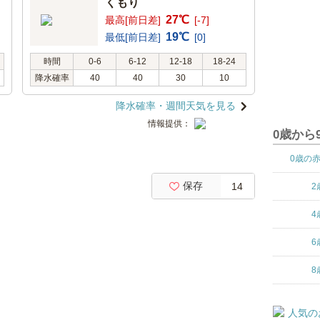
くもり
27℃
最高[前日差]
[-7]
19℃
最低[前日差]
[0]
時間
0-6
6-12
12-18
18-24
降水確率
40
40
30
10
降水確率・週間天気を見る
情報提供：
0歳から
0歳の
保存
14
2
4
6
8