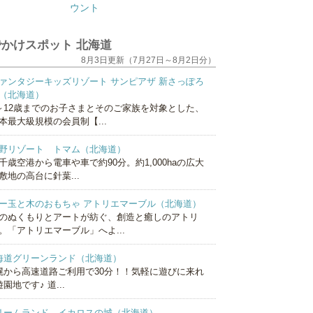
かけスポット 北海道
8月3日更新（7月27日～8月2日分）
ァンタジーキッズリゾート サンピアザ 新さっぽろ
（北海道）
～12歳までのお子さまとそのご家族を対象とした、
本最大級規模の会員制【...
野リゾート トマム（北海道）
千歳空港から電車や車で約90分。約1,000haの広大
敷地の高台に針葉...
ー玉と木のおもちゃ アトリエマーブル（北海道）
のぬくもりとアートが紡ぐ、創造と癒しのアトリ
。「アトリエマーブル」へよ...
海道グリーンランド（北海道）
幌から高速道路ご利用で30分！！気軽に遊びに来れ
園地です♪ 道...
リームランド イカロスの城（北海道）