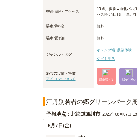
JR旭川駅前→道北バス
交通情報・アクセス
バス停：江丹別下車、徒
駐車場料金
無料
駐車場詳細
無料
キャンプ場
農業体験
ジャンル・タグ
タグを見る
施設の設備・特徴
アイコンについて
駐車場あり
駅から近い
江丹別若者の郷グリーンパーク
予報地点：北海道旭川市
2026年08月07日 
8月7日(金)