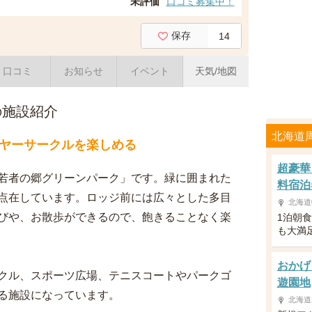
未評価
口コミ募集中！
保存
14
口コミ
お知らせ
イベント
天気/地図
の施設紹介
北海道
ヤーサークルを楽しめる
超豪華
若者の郷グリーンパーク」です。緑に囲まれた
料宿泊
点在しています。ロッジ前には広々とした多目
北海道
びや、お散歩ができるので、飽きることなく楽
1泊朝
も大満
おかげ
クル、スポーツ広場、テニスコートやパークゴ
遊園地
る施設になっています。
北海道