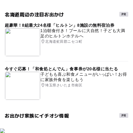
GW(ゴールデンウィーク)2015
冬休み2025-2026
北海道周辺の注目お出かけ
ナトリウム塩化物泉
gw2015
秋のお出かけ2026
超豪華！8組最大24名様「ヒルトン」8施設の無料宿泊券
駐車場あり
三連休
シルバーウィーク2026
1泊朝食付き！プールに大自然！子ども大満
足のヒルトンホテルへ
家族で温泉
宿泊ができる
温泉がある宿泊施設
北海道虻田郡ニセコ町
雨でもOK
雨の日でもOK
駐車場無料
雨でも楽しめる
春休み2027
かけ流し
寒い日
今すぐ応募！「和食処とんでん」食事券が20名様に当たる
温泉施設
梅雨
子供と温泉
午後から遊べる
子どもも喜ぶ和食メニューがいっぱい！お得
に家族外食を楽しもう
宿泊
雨の日おでかけ
岩盤浴
定山渓
埼玉県さいたま市南区
お出かけ家族にイチオシ情報