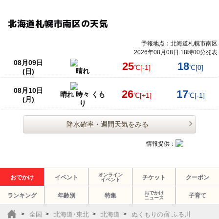
北海道札幌市南区の天気
予報地点：北海道札幌市南区
2026年08月08日 18時00分発表
08月09日
25
18
℃
[-1]
℃
[0]
晴れ
(日)
08月10日
26
17
晴れ 時々 くも
℃
[+1]
℃
[-1]
(月)
り
降水確率・週間天気をみる
情報提供：
オンライン
おでかけ
イベント
チケット
クーポン
イベント
おでかけ
ランキング
年齢別
特集
子育て
ニュース
全国
北海道･東北
北海道
ぬくもりの宿 ふる川