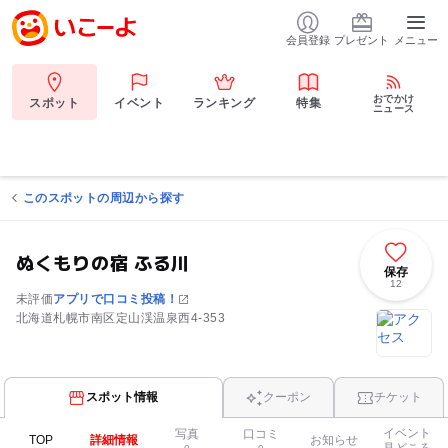
会員登録
プレゼント
メニュー
おでかけ
スポット
イベント
ランキング
特集
ニュース
このスポットの周辺から探す
ぬくもりの宿 ふる川
保存
12
未評価
アプリで口コミ投稿！
北海道札幌市南区定山渓温泉西4-353
スポット情報
クーポン
チケット
イベント
写真
口コミ
TOP
詳細情報
お知らせ
見どころ