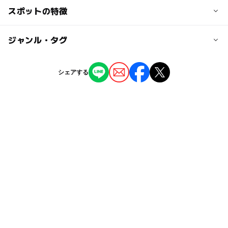
交通アクセス
スポットの特徴
札幌中心街から車で約1時間
大人の料金
◯
ー
駐車場あり
ジャンル・タグ
駅から近い
日帰り入浴 中学生以上1500円
駐車可能台数
100台
ー
ー
授乳室あり
託児所
ジャンル
シェアする
ホテル・旅館
温泉・銭湯
◯
◯
雨でもOK
ベビーカーOK
駐車場料金
無料
タグ
ー
ー
食事持込OK
レストラン
ゴールデンウィーク2016
真駒内
◯
ー
売店
オムツ交換台
GW(ゴールデンウィーク)2016
スパ・温泉
定山渓温泉
寒い日でもOK
GW2016
冬のお出かけ
雨でも遊べる
ベビーカーOK
室内
露天風呂
雨のお出かけ
寒くても楽しめる
GW
GW(ゴールデンウィーク)2027