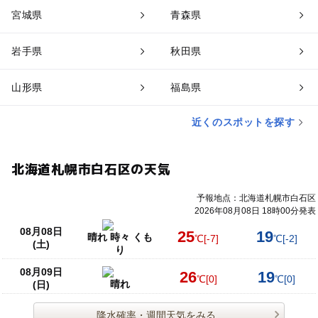
宮城県
青森県
岩手県
秋田県
山形県
福島県
近くのスポットを探す
北海道札幌市白石区の天気
予報地点：北海道札幌市白石区
2026年08月08日 18時00分発表
08月08日
25
19
晴れ 時々 くも
℃
[-7]
℃
[-2]
(土)
り
08月09日
26
19
℃
[0]
℃
[0]
晴れ
(日)
降水確率・週間天気をみる