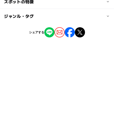
交通アクセス
スポットの特徴
地下鉄東西線「南郷7丁目」駅1番出口から徒歩約5分
ー
◯
駐車場あり
ジャンル・タグ
駅から近い
近くの駅
南郷７丁目駅
ー
ー
授乳室あり
託児所
ジャンル
シェアする
ショッピング
◯
◯
雨でもOK
ベビーカーOK
白石駅
タグ
ー
ー
食事持込OK
レストラン
駐車場詳細
子どものための図書館
雨でも楽しめる
児童図書
なし
ー
ー
売店
オムツ交換台
室内
絵本の読み聞かせ
おもちゃで遊べる室内型プレイパーク
雨の日おでかけ
おはなし会
絵本
雨でも遊べる
書店
児童書
本が読める
絵本・児童書
GW(ゴールデンウィーク)2027
本屋
雑貨・おもちゃ