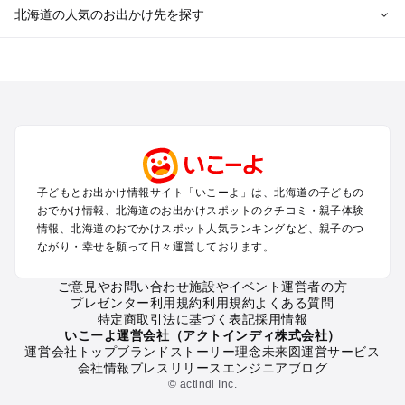
北海道の人気のお出かけ先を探す
北海道のエリアからプール子ども連れのお出かけスポッ
トを探す
札幌（大通公園・すすきの）周辺のプールお出かけ
旭川・美瑛・層雲峡のプールお出かけ
登別・洞爺湖・苫小牧・室蘭のプールお出かけ
函館・湯の川温泉・大沼・松前のプールお出かけ
帯広・十勝・サホロ・狩勝高原のプールお出かけ
子どもとお出かけ情報サイト「いこーよ」は、北海道の子どもの
千歳・石狩・空知・美唄のプールお出かけ
おでかけ情報、北海道のお出かけスポットのクチコミ・親子体験
小樽・積丹・キロロのプールお出かけ
情報、北海道のおでかけスポット人気ランキングなど、親子のつ
富良野・美瑛・トマム・占冠のプールお出かけ
ながり・幸せを願って日々運営しております。
ニセコ・ルスツのプールお出かけ
知床・ウトロ・羅臼・網走・北見のプールお出かけ
ご意見やお問い合わせ
施設やイベント運営者の方
プレゼンター利用規約
利用規約
よくある質問
釧路・阿寒・屈斜路・川湯・根室のプールお出かけ
特定商取引法に基づく表記
採用情報
えりも・日高・新冠のプールお出かけ
いこーよ運営会社（アクトインディ株式会社）
稚内・宗谷岬・留萌のプールお出かけ
運営会社トップ
ブランドストーリー
理念
未来図
運営サービス
会社情報
プレスリリース
エンジニアブログ
離島（利尻・礼文・天売・焼尻）のプールお出かけ
© actindi Inc.