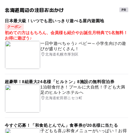
大人も子どもも楽しめる
ベビーカーOK
北海道周辺の注目お出かけ
木のおもちゃ
図書
絵本読み聞かせ
えほん
日本最大級！いつでも思いっきり遊べる屋内遊園地
雨でもOK
おもちゃ
おもちゃで遊べる室内
クーポン
初めての方はもちろん、会員様も紹介やお誕生月特典で1名無料！
雨の日でもOK
駅から近い
お得に遊ぼう♪
一日中遊べちゃう♪ ベビー～小学生向けの遊
びが盛りだくさん！
北海道札幌市厚別区
超豪華！8組最大24名様「ヒルトン」8施設の無料宿泊券
1泊朝食付き！プールに大自然！子ども大満
足のヒルトンホテルへ
北海道虻田郡ニセコ町
今すぐ応募！「和食処とんでん」食事券が20名様に当たる
子どもも喜ぶ和食メニューがいっぱい！お得