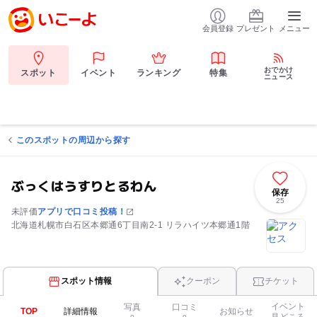
会員登録
プレゼント
メニュー
おでかけ
スポット
イベント
ランキング
特集
ニュース
このスポットの周辺から探す
ぶっくはうすりとるわん
保存
25
未評価
アプリで口コミ投稿！
北海道札幌市白石区本郷通6丁目南2-1 リラハイツ本郷通1階
スポット情報
クーポン
チケット
イベント
写真
口コミ
TOP
詳細情報
お知らせ
見どころ