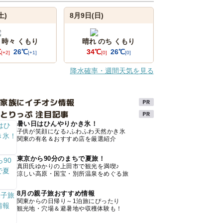
土)
8月9日(日)
 時々 くもり
晴れ のち くもり
℃
26℃
34℃
26℃
[+2]
[+1]
[0]
[0]
降水確率・週間天気を見る
け家族にイチオシ情報
とりっぷ 注目記事
暑い日はひんやりかき氷！
子供が笑顔になる♪ふわふわ天然かき氷
関東の有名＆おすすめ店を厳選紹介
東京から90分のまちで夏旅！
真田氏ゆかりの上田市で観光を満喫♪
涼しい高原・国宝・別所温泉をめぐる旅
8月の親子旅おすすめ情報
関東からの日帰り～1泊旅にぴったり
観光地・穴場＆避暑地や収穫体験も！