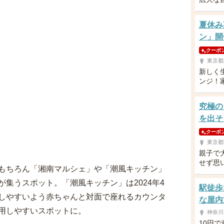
夏休み
ン」開
クーポ
東京都
新しく
ンジ！
究極の
を出そ
クーポ
東京都
親子で
せず思
もちろん「湘南マルシェ」や「潮風キッチン」
集うスポット。「潮風キッチン」は2024年4
駅徒歩
しやすいよう赤ちゃんと対面で座れるカウンタ
な屋内
用しやすいスポットに。
神奈川
10円