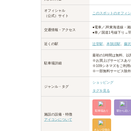
オフィシャル
このスポットのオフィシ
（公式）サイト
●電車／JR東海道線・
交通情報・アクセス
●車／国道1号線下り→
近くの駅
辻堂駅
、
本鵠沼駅
、
藤沢
最初の1時間は無料、以降
※お買上げサービスあり
駐車場詳細
※109シネマズをご利
※一部無料サービス除外
ショッピング
ジャンル・タグ
タグを見る
駐車場あり
駅から近い
施設の設備・特徴
アイコンについて
オムツ交換台