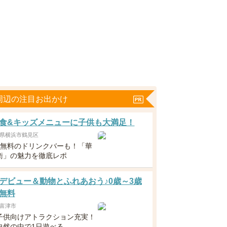
周辺の注目お出かけ
食&キッズメニューに子供も大満足！
県横浜市鶴見区
下無料のドリンクバーも！「華
衛」の魅力を徹底レポ
デビュー＆動物とふれあおう♪0歳～3歳
無料
富津市
子供向けアトラクション充実！
自然の中で1日遊べる