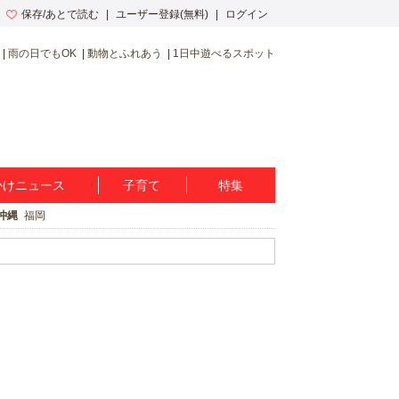
保存/あとで読む
ユーザー登録(無料)
ログイン
雨の日でもOK
動物とふれあう
1日中遊べるスポット
かけニュース
子育て
特集
沖縄
福岡