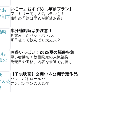
いこーよおすすめ【早割プラン】
ファミリー向け人気ホテルも！
旅行の予約は早めが断然お得♪
水分補給時は要注意！
直飲みしたペットボトル、
何日後まで飲んでも大丈夫？
お得いっぱい！2026夏の福袋特集
早い者勝ち！数量限定の人気福袋
発売日や価格、内容を最速でお届け
【子供映画】公開中＆公開予定作品
パウ・パトロールや
アンパンマンの人気作