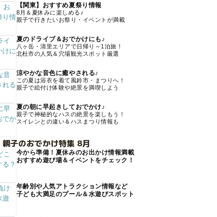
【関東】おすすめ夏祭り情報
8月＆夏休みに楽しめる♪
親子で行きたいお祭り・イベントが満載
夏のドライブ＆おでかけにも♪
八ヶ岳・清里エリアで日帰り～1泊旅！
北杜市の人気＆穴場観光スポット厳選
涼やかな音色に癒やされる♪
この夏は浴衣を着て風鈴市・まつりへ！
親子で絵付け体験や絶景を満喫しよう
夏の朝に早起きしておでかけ♪
親子で神秘的なハスの絶景を楽しもう！
スイレンとの違い＆ハスまつり情報も
 親子のおでかけ特集 8月
今から準備！夏休みのお出かけ情報満載
おすすめ遊び場＆イベントをチェック！
年齢別や人気アトラクション情報など
子ども大満足のプール＆水遊びスポット