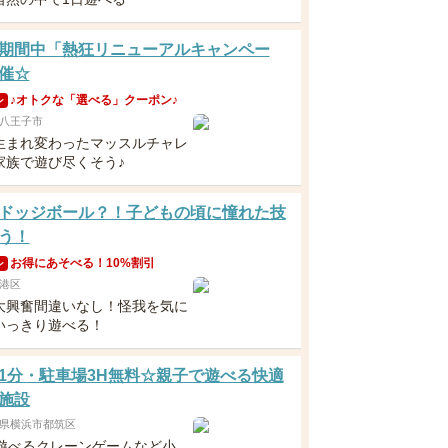
期間中「熱狂リニューアルキャンペー
催☆
♪オトクな「選べる」クーポン♪
ン
八王子市
生まれ変わったマッスルチャレ
家族で遊び尽くそう♪
ドッジボール？！子どもの頃に憧れた技
う！
お得にあそべる！10%割引
ン
港区
大興奮間違いなし！怪我を気に
いっきり遊べる！
1分・駐車場3H無料☆親子で遊べる快適
施設
県横浜市都筑区
で遊べるクレーンゲームなど小