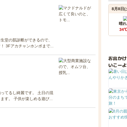
8月8日(
晴れ
34
資生堂の肌診断ができるので、
3Fアカチャンホンポまで...
お出か
いこーよ
ってるし綺麗です。 土日の混
す。 子供が楽しめる遊び...