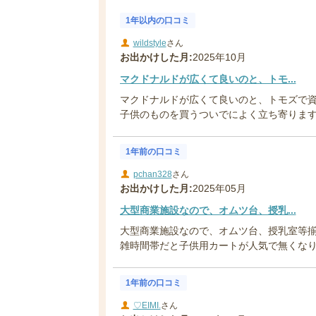
1年以内の口コミ
wildstyle
さん
お出かけした月:
2025年10月
マクドナルドが広くて良いのと、トモ...
マクドナルドが広くて良いのと、トモズで
子供のものを買うついでによく立ち寄ります！ 
1年前の口コミ
pchan328
さん
お出かけした月:
2025年05月
大型商業施設なので、オムツ台、授乳...
大型商業施設なので、オムツ台、授乳室等揃
雑時間帯だと子供用カートが人気で無くなりま
1年前の口コミ
♡EIMI.
さん