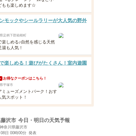
どもも楽しめます☆
ンモックやシールラリーが大人気の野外
県足柄下郡箱根町
で楽しめる♪自然を感じる天然
足湯も人気！
で楽しめる！遊びがたくさん！室内遊園
お得なクーポンはこちら！
ン
県平塚市
アミューズメントパーク！おす
人気スポット！
県藤沢市
今日・明日の天気予報
神奈川県藤沢市
月08日 00時00分
発表