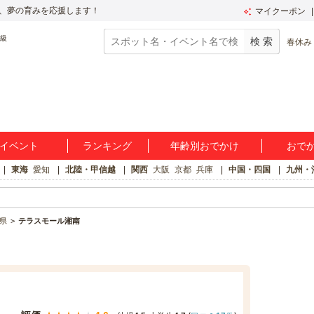
、夢の育みを応援します！
マイクーポン
春休み
イベント
ランキング
年齢別おでかけ
おで
東海
愛知
北陸・甲信越
関西
大阪
京都
兵庫
中国・四国
九州・
県
テラスモール湘南