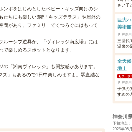
さい子
ホンポをはじめとしたベビー・キッズ向けのシ
もたちにも楽しい3階「キッズテラス」や屋外の
巨大ハ
空間があり、ファミリーでくつろぐにはもって
美術館
神奈川
三世代
クルーシブ遊具が、「ヴィレッジ南広場」には
温泉の
れで楽しめるスポットとなります。
全天候
ジの「湘南ヴィレッジ」も開放感があります。
地！
ネマズ」もあるので1日中楽しめますよ。駅直結な
クーポ
神奈川
子供の
すめの
神奈川
予報地点：
2026年08