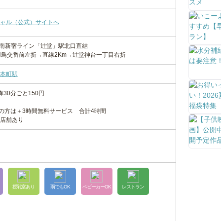
ャル（公式）サイトへ
湘南新宿ライン「辻堂」駅北口直結
羽鳥交番前左折→直線2Km→辻堂神台一丁目右折
本町駅
30分ごと150円
用の方は＋3時間無料サービス 合計4時間
店舗あり
授乳室あり
雨でもOK
ベビーカーOK
レストラン