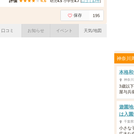
評価
★
★
★
★
★
4.6
幼児
4.5
小学生
4.7
[
口コミ
17
件
]
保存
195
口コミ
お知らせ
イベント
天気/地図
神奈川
本格和
神奈川
3歳以
屋与兵
遊園地
は入園
千葉県
小さな
広大な