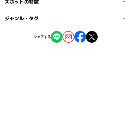
交通アクセス
スポットの特徴
「砂原支所前」バス停下車して徒歩1分
◯
ー
駐車場あり
ジャンル・タグ
駅から近い
近くの駅
渡島砂原駅
ー
ー
授乳室あり
託児所
ジャンル
シェアする
道の駅
◯
ー
雨でもOK
ベビーカーOK
掛澗駅
タグ
ー
◯
食事持込OK
レストラン
尾白内駅
雨の日おでかけ
駐車場あり
交流館
◯
ー
売店
オムツ交換台
駐車可能台数
障害者専用駐車がある道の駅
特産販売所がある道の駅
30台
冬休み2025-2026
ベビーベット
GW(ゴールデンウィーク)2027
農家レストラン
室内
駐車場料金
無料
障害者用トイレがある道の駅
雨でも遊べる
防災設備
シルバーウィーク2026
春休み2027
直売所
産直