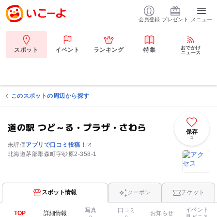
会員登録
プレゼント
メニュー
おでかけ
スポット
イベント
ランキング
特集
ニュース
このスポットの周辺から探す
道の駅 つど～る・プラザ・さわら
保存
4
未評価
アプリで口コミ投稿！
北海道茅部郡森町字砂原2-358-1
スポット情報
クーポン
チケット
イベント
写真
口コミ
TOP
詳細情報
お知らせ
見どころ