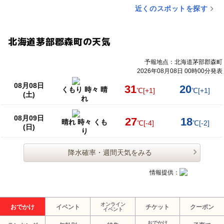
近くのスポットを探す
北海道茅部郡森町の天気
予報地点：北海道茅部郡森町
2026年08月08日 00時00分発表
08月08日
31
20
くもり 時々 晴
℃
[+1]
℃
[+1]
(土)
れ
08月09日
27
18
晴れ 時々 くも
℃
[-4]
℃
[-2]
(日)
り
降水確率・週間天気をみる
情報提供：
オンライン
おでかけ
イベント
チケット
クーポン
イベント
おでかけ