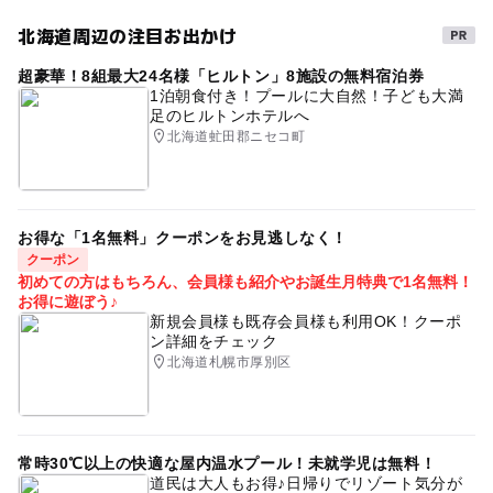
朝から遊べる
雨でも楽しめる
夏休み2026
北海道周辺の注目お出かけ
雨の日でもOK
農産物直売所
秋のお出かけ2026
超豪華！8組最大24名様「ヒルトン」8施設の無料宿泊券
1泊朝食付き！プールに大自然！子ども大満
足のヒルトンホテルへ
北海道虻田郡ニセコ町
お得な「1名無料」クーポンをお見逃しなく！
クーポン
初めての方はもちろん、会員様も紹介やお誕生月特典で1名無料！
お得に遊ぼう♪
新規会員様も既存会員様も利用OK！クーポ
ン詳細をチェック
北海道札幌市厚別区
常時30℃以上の快適な屋内温水プール！未就学児は無料！
道民は大人もお得♪日帰りでリゾート気分が