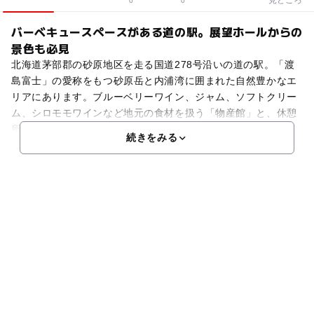
0
0
バーベキュースペースがある道の駅。展望ホールからの
景色も必見
北海道茅部郡の砂原地区を走る国道278号沿いの道の駅。「渡
島富士」の愛称をもつ砂原岳と内浦湾に囲まれた自然豊かなエ
リアにあります。ブルーベリーワイン、ジャム、ソフトクリー
ム、シロモモワインなど地元の食材を扱う「物産館」と、休憩
所＆バーベキュースペースのある「やすらぎプラザ」を備え
続きをみる