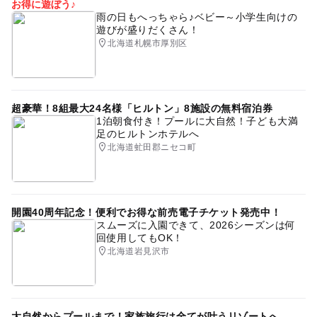
お得に遊ぼう♪
雨の日もへっちゃら♪ベビー～小学生向けの
遊びが盛りだくさん！
北海道札幌市厚別区
超豪華！8組最大24名様「ヒルトン」8施設の無料宿泊券
1泊朝食付き！プールに大自然！子ども大満
足のヒルトンホテルへ
北海道虻田郡ニセコ町
開園40周年記念！便利でお得な前売電子チケット発売中！
スムーズに入園できて、2026シーズンは何
回使用してもOK！
北海道岩見沢市
大自然からプールまで！家族旅行は全てが叶うリゾートへ