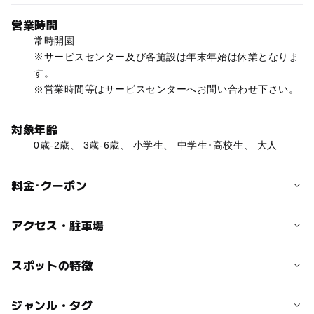
営業時間
常時開園
※サービスセンター及び各施設は年末年始は休業となりま
す。
※営業時間等はサービスセンターへお問い合わせ下さい。
対象年齢
0歳-2歳、 3歳-6歳、 小学生、 中学生･高校生、 大人
料金･クーポン
子供の料金
アクセス・駐車場
無料
交通アクセス
スポットの特徴
大人の料金
【電車・バス】
無料
JR中央線「八王子」または京王線「京王八王子」から西東
◯
ー
駐車場あり
ジャンル・タグ
駅から近い
京バス（ひよどり山トンネル経由）戸吹行き「滝山城址