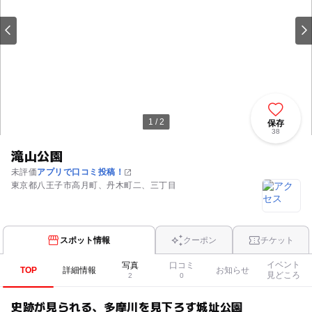
1 / 2
保存
38
滝山公園
未評価
アプリで口コミ投稿！
東京都八王子市高月町、丹木町二、三丁目
スポット情報
クーポン
チケット
イベント
写真
口コミ
TOP
詳細情報
お知らせ
見どころ
2
0
史跡が見られる、多摩川を見下ろす城址公園