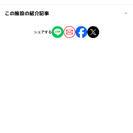
下」下車 徒歩15分
ー
ー
授乳室あり
託児所
ジャンル
この施設の紹介記事
公園・総合公園
観光
近くの駅
ー
◯
雨でもOK
ベビーカーOK
八王子・高尾山周辺の絶景紅葉スポット6
八王子駅
シェアする
選 親子で遊べる無料・格安イベント
タグ
◯
ー
食事持込OK
レストラン
2025年11月10日
京王八王子駅
ハイキング
秋のお出かけ2026
ウォーキング
ー
ー
売店
オムツ交換台
ベビーカーOK
外遊び
秋
平成27年
自然体験
駐車場詳細
無料
食事持込OK
多摩川
シルバーウィーク2026
29台（内1台が身体障がい者優先利用スペース）
GW(ゴールデンウィーク)2016
旅行
GW
屋外遊び場
無料施設
冬休み2025-2026
京王線
三連休
春休み2027
トイレあり
家族でお弁当
夏休み2026
ゴールデンウィーク2015
GW(ゴールデンウィーク)2027
レジャー
アウトドア