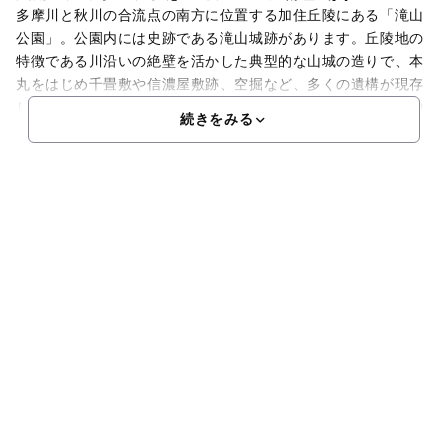
多摩川と秋川の合流点の南方に位置する加住丘陵にある「滝山
公園」。公園内には史跡である滝山城跡があります。丘陵地の
特徴である川沿いの絶壁を活かした典型的な山城の造りで、本
丸をはじめ千畳敷や信濃屋敷跡、空掘など、多くの遺構が現存
しています。また、ソメイヨシノやヤマザクラなどの木々が約
続きをみる