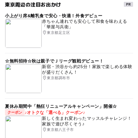
ゴールデンウィーク
GW2016
東京周辺の注目お出かけ
GW(ゴールデンウィーク)2015
レジャー施設
小上がり席&離乳食で安心・快適！外食デビュー
赤ちゃん連れでも安心して和食を味わえる
ゴールデンウィーク2016
ピクニック
「華屋与兵衛」
東京都足立区
立川・八王子・多摩
gw2015
野外遊び場
野外体験
☆無料招待☆秋は親子でＪリーグ観戦デビュー！
新宿・渋谷から約25分！家族で楽しめる体験
が盛りだくさん！
東京都調布市
夏休み期間中「熱狂リニューアルキャンペーン」開催☆
♪オトクな「選べる」クーポン♪
クーポン
新しく生まれ変わったマッスルチャレンジ！
家族で遊び尽くそう♪
東京都八王子市