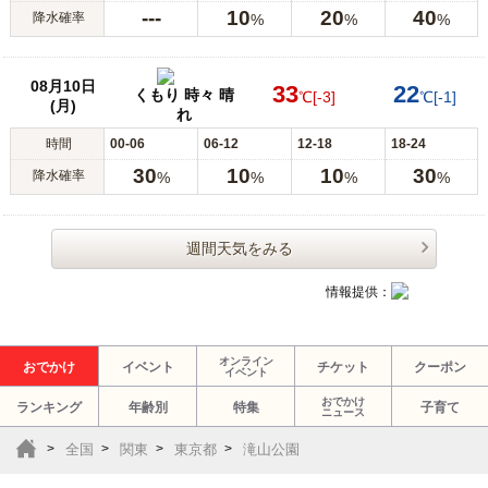
---
10
20
40
降水確率
%
%
%
08月10日
33
22
くもり 時々 晴
℃
[-3]
℃
[-1]
(月)
れ
時間
00-06
06-12
12-18
18-24
30
10
10
30
降水確率
%
%
%
%
週間天気をみる
情報提供：
オンライン
おでかけ
イベント
チケット
クーポン
イベント
おでかけ
ランキング
年齢別
特集
子育て
ニュース
全国
関東
東京都
滝山公園