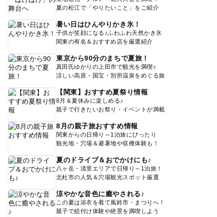
夏の松江で「やりたいこと」をご紹介
暑い日はひんやりかき氷！
子供が笑顔になる♪ふわふわ天然かき氷
関東の有名＆おすすめ店を厳選紹介
東京から90分のまちで夏旅！
真田氏ゆかりの上田市で観光を満喫♪
涼しい高原・国宝・別所温泉をめぐる旅
【関東】おすすめ夏祭り情報
8月＆夏休みに楽しめる♪
親子で行きたいお祭り・イベントが満載
8月の親子旅おすすめ情報
関東からの日帰り～1泊旅にぴったり
観光地・穴場＆避暑地や収穫体験も！
夏のドライブ＆おでかけにも♪
八ヶ岳・清里エリアで日帰り～1泊旅！
北杜市の人気＆穴場観光スポット厳選
涼やかな音色に癒やされる♪
この夏は浴衣を着て風鈴市・まつりへ！
親子で絵付け体験や絶景を満喫しよう