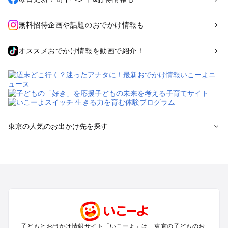
無料招待企画や話題のおでかけ情報も
オススメおでかけ情報を動画で紹介！
東京の人気のお出かけ先を探す
東京のエリアからプール子ども連れのお出かけスポット
を探す
立川・国分寺・八王子・昭島・多摩のプールお出かけ
お台場・品川・新橋・汐留・豊洲のプールお出かけ
上野・浅草・錦糸町・両国のプールお出かけ
町田・相模原・愛川・上野原のプールお出かけ
渋谷・原宿・恵比寿・中目黒・自由が丘のプールお出かけ
子どもとお出かけ情報サイト「いこーよ」は、東京の子どものお