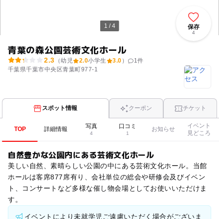
1 / 4
保存
4
青葉の森公園芸術文化ホール
2.3
（幼児
2.0
小学生
3.0
）
1
件
千葉県千葉市中央区青葉町977-1
スポット情報
クーポン
チケット
イベント
写真
口コミ
TOP
詳細情報
お知らせ
見どころ
4
1
自然豊かな公園内にある芸術文化ホール
美しい自然、素晴らしい公園の中にある芸術文化ホール。当館
ホールは客席877席有り、会社単位の総会や研修会及びイベン
ト、コンサートなど多様な催し物会場としてお使いいただけま
す。
イベントにより未就学児ご遠慮いただく場合がございま