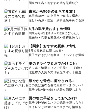
関東の有名＆おすすめ店を厳選紹介
東京から90分のまちで夏旅！
真田氏ゆかりの上田市で観光を満喫♪
涼しい高原・国宝・別所温泉をめぐる旅
8月の親子旅おすすめ情報
関東からの日帰り～1泊旅にぴったり
観光地・穴場＆避暑地や収穫体験も！
【関東】おすすめ夏祭り情報
8月＆夏休みに楽しめる♪
親子で行きたいお祭り・イベントが満載
夏のドライブ＆おでかけにも♪
八ヶ岳・清里エリアで日帰り～1泊旅！
北杜市の人気＆穴場観光スポット厳選
涼やかな音色に癒やされる♪
この夏は浴衣を着て風鈴市・まつりへ！
親子で絵付け体験や絶景を満喫しよう
夏の朝に早起きしておでかけ♪
親子で神秘的なハスの絶景を楽しもう！
スイレンとの違い＆ハスまつり情報も