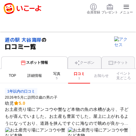
会員登録
プレゼント
メニュー
道の駅 大谷海岸
の
口コミ一覧
スポット情報
クーポン
チケット
イベント
写真
口コミ
TOP
詳細情報
お知らせ
見どころ
5
1
1年以内の口コミ
2026年5月に訪問
/
2歳の男の子
幼児
5.0
お土産売り場にアンコウや蟹など本物の魚の水槽があり、子ど
もが喜んでいました。お土産も豊富でした。屋上に上がれるよ
うになっており、道路を挟んですぐに海なので眺めが良かった
です。