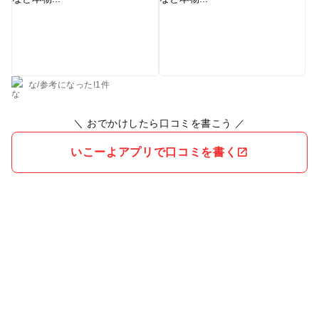
な
/
参考に
なった!
1件
＼ おでかけしたら口コミを書こう ／
いこーよアプリで口コミを書く