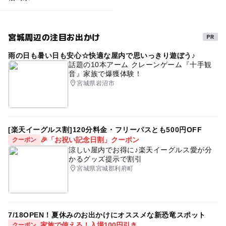
宮城周辺の注目お出かけ
雨の日も暑い日も安心☆快適な屋内で思いっきり遊ぼう♪
話題の10本アーム クレーンゲーム『十手観
音』家族で爆獲体験！
宮城県岩沼市
[楽天イーグルス割]120分料金・フリーパスとも500円OFF
🎉「お祝い記念日割」クーポン
クーポン
涼しい屋内でお得に♪楽天イーグルス愛が分
かるグッズ提示で割引
宮城県宮城郡利府町
7/18OPEN！夏休みのお出かけにオススメな新恐竜スポット
家族で使える！入場100円引き
クーポン