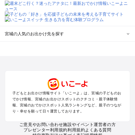
宮城の人気のお出かけ先を探す
宮城のエリアからプール子ども連れのお出かけスポット
を探す
仙台（秋保温泉）周辺・名取・岩沼のプールお出かけ
松島・塩竈のプールお出かけ
鳴子・大崎のプールお出かけ
蔵王・白石のプールお出かけ
石巻・気仙沼のプールお出かけ
子どもとお出かけ情報サイト「いこーよ」は、宮城の子どものお
栗原・登米のプールお出かけ
でかけ情報、宮城のお出かけスポットのクチコミ・親子体験情
報、宮城のおでかけスポット人気ランキングなど、親子のつなが
宮城の定番お出かけスポット
り・幸せを願って日々運営しております。
宮城の遊園地
ご意見やお問い合わせ
施設やイベント運営者の方
宮城の動物園
プレゼンター利用規約
利用規約
よくある質問
宮城のバーベキュー