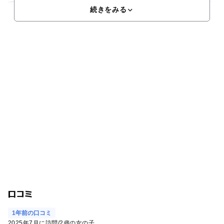
てのカニといった海の幸をその場で味わうことができます。広
続きをみる
口コミ
1年前の口コミ
2025年7月に訪問
/
2歳の女の子