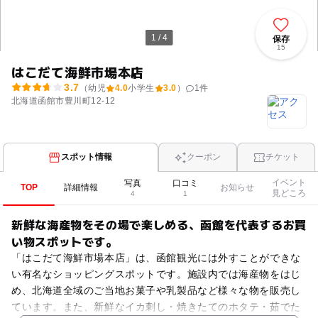
1 / 4
保存
15
はこだて海鮮市場本店
3.7
（幼児
4.0
小学生
3.0
）
1
件
北海道函館市豊川町12-12
スポット情報
クーポン
チケット
イベント
写真
口コミ
TOP
詳細情報
お知らせ
見どころ
4
1
新鮮な海産物をその場で楽しめる、函館を代表するお買
い物スポットです。
「はこだて海鮮市場本店」は、函館観光には外すことができな
い有名なショッピングスポットです。施設内では海産物をはじ
め、北海道全域のご当地お菓子や乳製品など様々な物を販売し
ています。また、新鮮なイカ刺し・焼きたてのホタテ・茹でた