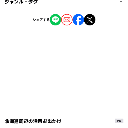
◯
ー
駐車場あり
ジャンル・タグ
駅から近い
近くの駅
魚市場通駅
ー
ー
授乳室あり
託児所
ジャンル
シェアする
その他
◯
◯
雨でもOK
ベビーカーOK
十字街駅
タグ
ー
◯
食事持込OK
レストラン
駐車場詳細
雨の日おでかけ
夜まで遊べる
雨でも楽しめる
1時間200円、1000円以上店舗利用で駐車場1時間まで無料
◯
ー
売店
オムツ交換台
雨の日でもOK
GW(ゴールデンウィーク)2027
室内
雨でも遊べる
雨の日おすすめ
ショッピングモール
ベビーカーOK
朝から遊べる
グルメ
食を楽しむ
駐車場あり
市場
北海道周辺の注目お出かけ