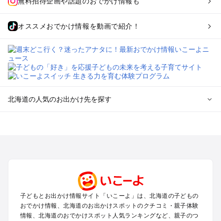
無料招待企画や話題のおでかけ情報も
オススメおでかけ情報を動画で紹介！
北海道の人気のお出かけ先を探す
北海道のエリアからプール子ども連れのお出かけスポッ
トを探す
札幌（大通公園・すすきの）周辺のプールお出かけ
旭川・美瑛・層雲峡のプールお出かけ
登別・洞爺湖・苫小牧・室蘭のプールお出かけ
函館・湯の川温泉・大沼・松前のプールお出かけ
帯広・十勝・サホロ・狩勝高原のプールお出かけ
子どもとお出かけ情報サイト「いこーよ」は、北海道の子どもの
千歳・石狩・空知・美唄のプールお出かけ
おでかけ情報、北海道のお出かけスポットのクチコミ・親子体験
小樽・積丹・キロロのプールお出かけ
情報、北海道のおでかけスポット人気ランキングなど、親子のつ