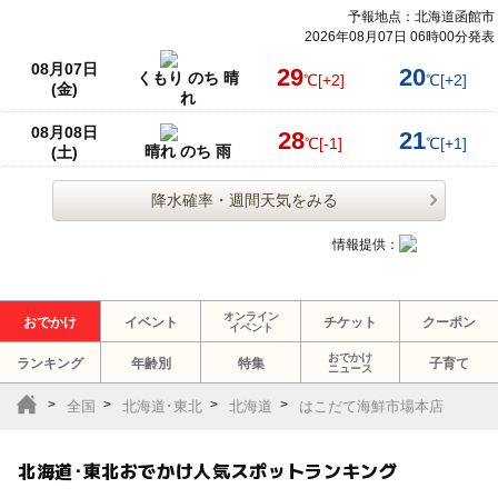
予報地点：北海道函館市
2026年08月07日 06時00分発表
08月07日
29
20
くもり のち 晴
℃
[+2]
℃
[+2]
(金)
れ
08月08日
28
21
℃
[-1]
℃
[+1]
晴れ のち 雨
(土)
降水確率・週間天気をみる
情報提供：
オンライン
おでかけ
イベント
チケット
クーポン
イベント
おでかけ
ランキング
年齢別
特集
子育て
ニュース
全国
北海道･東北
北海道
はこだて海鮮市場本店
北海道･東北おでかけ人気スポットランキング