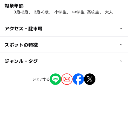
対象年齢
0歳-2歳、 3歳-6歳、 小学生、 中学生･高校生、 大人
アクセス・駐車場
交通アクセス
スポットの特徴
市電末広町から徒歩5分
ー
ー
駐車場あり
ジャンル・タグ
駅から近い
近くの駅
末広町駅
ー
ー
授乳室あり
託児所
ジャンル
シェアする
ショッピング
体験施設
ー
◯
雨でもOK
ベビーカーOK
大町駅
タグ
ー
ー
食事持込OK
レストラン
十字街駅
室内
グルメ
午後から遊べる
朝から遊べる
◯
ー
売店
オムツ交換台
駐車場詳細
食を楽しむ
ベビーカーOK
自然体験