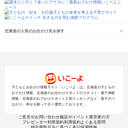
北海道の人気のお出かけ先を探す
北海道のエリアからプール子ども連れのお出かけスポッ
トを探す
札幌（大通公園・すすきの）周辺のプールお出かけ
旭川・美瑛・層雲峡のプールお出かけ
登別・洞爺湖・苫小牧・室蘭のプールお出かけ
函館・湯の川温泉・大沼・松前のプールお出かけ
帯広・十勝・サホロ・狩勝高原のプールお出かけ
子どもとお出かけ情報サイト「いこーよ」は、北海道の子どもの
千歳・石狩・空知・美唄のプールお出かけ
おでかけ情報、北海道のお出かけスポットのクチコミ・親子体験
小樽・積丹・キロロのプールお出かけ
情報、北海道のおでかけスポット人気ランキングなど、親子のつ
富良野・美瑛・トマム・占冠のプールお出かけ
ながり・幸せを願って日々運営しております。
ニセコ・ルスツのプールお出かけ
知床・ウトロ・羅臼・網走・北見のプールお出かけ
ご意見やお問い合わせ
施設やイベント運営者の方
プレゼンター利用規約
利用規約
よくある質問
釧路・阿寒・屈斜路・川湯・根室のプールお出かけ
特定商取引法に基づく表記
採用情報