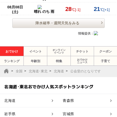
08月08日
28
21
℃
[-1]
℃
[+1]
晴れ のち 雨
(土)
降水確率・週間天気をみる
情報提供：
オンライン
おでかけ
イベント
チケット
クーポン
イベント
おでかけ
ランキング
年齢別
特集
子育て
ニュース
全国
北海道･東北
北海道
公会堂のとなりです
北海道･東北おでかけ人気スポットランキング
北海道
青森県
岩手県
宮城県