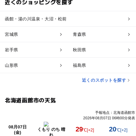
近くのショッピングを探す
函館・湯の川温泉・大沼・松前
宮城県
青森県
岩手県
秋田県
山形県
福島県
近くのスポットを探す
北海道函館市の天気
予報地点：北海道函館市
2026年08月07日 06時00分発表
08月07日
29
20
くもり のち 晴
℃
[+2]
℃
[+2]
(金)
れ