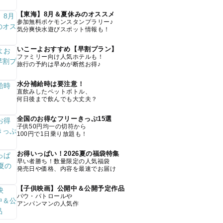
【東海】8月＆夏休みのオススメ
参加無料ポケモンスタンプラリー♪
気分爽快水遊びスポット情報も！
いこーよおすすめ【早割プラン】
ファミリー向け人気ホテルも！
旅行の予約は早めが断然お得♪
水分補給時は要注意！
直飲みしたペットボトル、
何日後まで飲んでも大丈夫？
全国のお得なフリーきっぷ15選
子供50円均一の切符から
100円で1日乗り放題も！
お得いっぱい！2026夏の福袋特集
早い者勝ち！数量限定の人気福袋
発売日や価格、内容を最速でお届け
【子供映画】公開中＆公開予定作品
パウ・パトロールや
アンパンマンの人気作