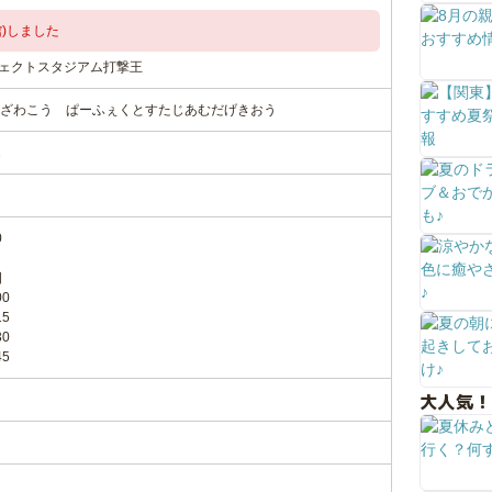
)しました
フェクトスタジアム打撃王
ざわこう ぱーふぇくとすたじあむだげきおう
1
0
日
00
15
30
45
大人気！