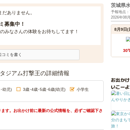
茨城県
予報地点：
まだありません。
2026年08
ミ募集中！
8月9日(
のみなさんの体験をお待ちしてます！
30
口コミを書く
スタジアム打撃王の詳細情報
お出か
いこーよ
･幼児)
3歳･4歳･5歳･6歳(幼児)
小学生
ります。お出かけ前に最新の公式情報を、必ずご確認下さ