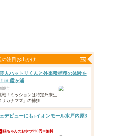
辺の注目お出かけ
芸人ハットリくんと外来種捕獲の体験を
！in 霞ヶ浦
稲敷市
挑戦！ミッションは特定外来生
メリカナマズ」の捕獲
ェデビューにも♪イオンモール水戸内原3
猫ちゃんのおやつ550円⇒無料
ン