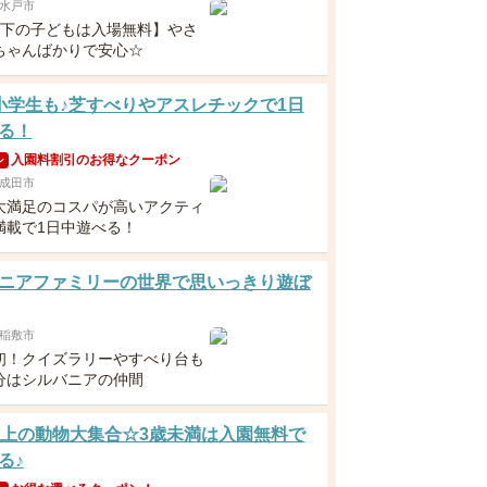
水戸市
以下の子どもは入場無料】やさ
ちゃんばかりで安心☆
小学生も♪芝すべりやアスレチックで1日
る！
入園料割引のお得なクーポン
ン
成田市
大満足のコスパが高いアクティ
満載で1日中遊べる！
ニアファミリーの世界で思いっきり遊ぼ
稲敷市
初！クイズラリーやすべり台も
分はシルバニアの仲間
以上の動物大集合☆3歳未満は入園無料で
る♪