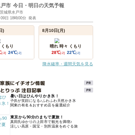
水戸市
今日・明日の天気予報
茨城県水戸市
月09日 18時00分
発表
日)
8月10日(月)
くもり
晴れ 時々 くもり
℃
24℃
28℃
22℃
[-3]
[-2]
[-2]
[-2]
降水確率・週間天気を見る
け家族にイチオシ情報
とりっぷ 注目記事
暑い日はひんやりかき氷！
子供が笑顔になる♪ふわふわ天然かき氷
関東の有名＆おすすめ店を厳選紹介
東京から90分のまちで夏旅！
真田氏ゆかりの上田市で観光を満喫♪
涼しい高原・国宝・別所温泉をめぐる旅