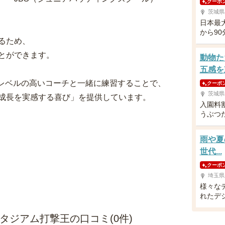
クーポ
茨城県
日本最
から9
るため、
とができます。
動物た
五感を
、レベルの高いコーチと一緒に練習することで、
クーポ
茨城県
成長を実感する喜び」を提供しています。
入園料
うぶつ
雨や夏
世代...
クーポ
埼玉県
様々な
れたデ
タジアム打撃王の口コミ(0件)