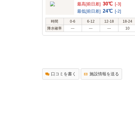
30℃
最高[前日差]
[-3]
24℃
最低[前日差]
[-2]
時間
0-6
6-12
12-18
18-24
降水確率
---
---
---
10
口コミを書く
施設情報を送る