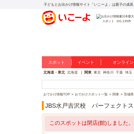
子どもとお出かけ情報サイト「いこーよ」は親子の成長
スポット
101,135件
スポット
イベント
オンライン
北海道・東北
北海道
関東
東京
神奈川
千葉
埼玉
おでかけ情報TOP
おでかけスポット一覧
関東
茨城県
JBS水戸吉沢校 パーフェクト
このスポットは閉店(館)しました。