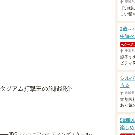
茨城県
【3歳
しい猫
2歳～
中遊べ
クーポ
千葉県
親子で
ビティ
シルバ
う☆
スタジアム打撃王の施設紹介
茨城県
首都圏
あり気
50種
楽しめ
――JBS（ジュニアバッティングスクール）