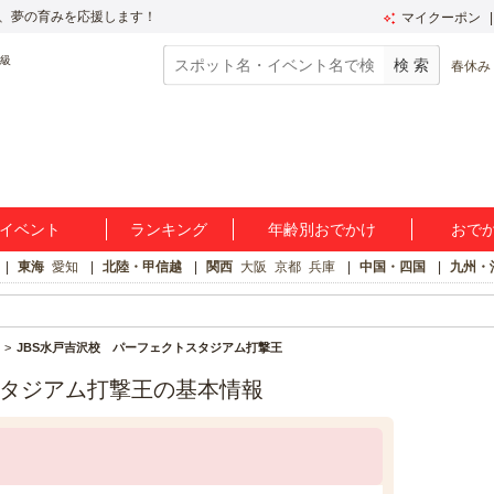
、夢の育みを応援します！
マイクーポン
春休み
イベント
ランキング
年齢別おでかけ
おで
東海
愛知
北陸・甲信越
関西
大阪
京都
兵庫
中国・四国
九州・
JBS水戸吉沢校 パーフェクトスタジアム打撃王
スタジアム打撃王の基本情報