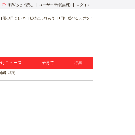
保存/あとで読む
ユーザー登録(無料)
ログイン
雨の日でもOK
動物とふれあう
1日中遊べるスポット
かけニュース
子育て
特集
沖縄
福岡