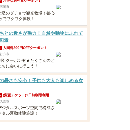
お得な選べるクーポン！
ン
石岡市
大級のダチョウ観光牧場！都心
0分でワクワク体験！
ちとの近さが魅力！自然や動物にふれて
刺激
入園料200円OFFクーポン！
ン
行方市
割引クーポン有★たくさんのど
たちに会いに行こう！
の暑さも安心！子供も大人も楽しめる次
(変更チケット)1日無制限利用
ン
久喜市
デジタルスポーツ空間で構成さ
ジタル運動体験施設！