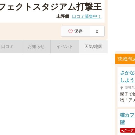
ーフェクトスタジアム打撃王
未評価
口コミ募集中！
保存
0
口コミ
お知らせ
イベント
天気/地図
茨城周
さかな
しよう
茨城県
親子で
物「ア
猫カフ
階
クーポ