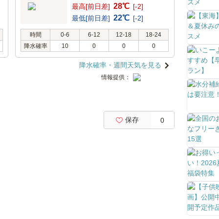
28℃
最高[前日差]
[-2]
22℃
最低[前日差]
[-2]
時間
0-6
6-12
12-18
18-24
降水確率
10
0
0
0
降水確率・週間天気を見る
情報提供：
保存
0