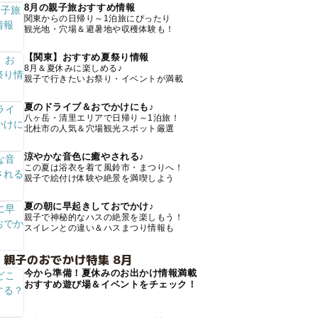
8月の親子旅おすすめ情報
関東からの日帰り～1泊旅にぴったり
観光地・穴場＆避暑地や収穫体験も！
【関東】おすすめ夏祭り情報
8月＆夏休みに楽しめる♪
親子で行きたいお祭り・イベントが満載
夏のドライブ＆おでかけにも♪
八ヶ岳・清里エリアで日帰り～1泊旅！
北杜市の人気＆穴場観光スポット厳選
涼やかな音色に癒やされる♪
この夏は浴衣を着て風鈴市・まつりへ！
親子で絵付け体験や絶景を満喫しよう
夏の朝に早起きしておでかけ♪
親子で神秘的なハスの絶景を楽しもう！
スイレンとの違い＆ハスまつり情報も
 親子のおでかけ特集 8月
今から準備！夏休みのお出かけ情報満載
おすすめ遊び場＆イベントをチェック！