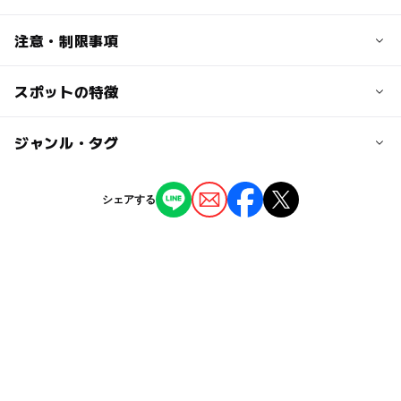
無料
交通アクセス
注意・制限事項
大人の料金
ＪＲ奈良駅から徒歩20分、近鉄奈良駅から徒歩15分
無料
スポットの特徴
伝統工芸を学ぶ（金工・陶磁器・漆工・染織など）：〇
近くの駅
日本の歴史・民俗を学ぶ：〇
無料観覧日あり：通年無料
京終駅
ー
ー
駐車場あり
ジャンル・タグ
駅から近い
近鉄奈良駅
ー
ー
授乳室あり
託児所
ジャンル
シェアする
博物館・科学館
駐車場詳細
ー
◯
雨でもOK
ベビーカーOK
駐車場なし。
タグ
ー
ー
食事持込OK
レストラン
2014年夏休み特集
ー
ー
売店
オムツ交換台
伝統工芸を学ぶ(金工・陶磁器・漆工・染織など)
GW2016
日本の歴史・民俗を学ぶ
夏休み自由研究
奈良・大和郡山
伝統芸能体験
工芸体験