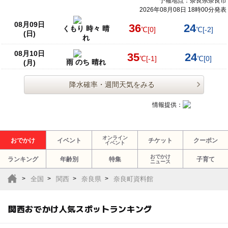
予報地点：奈良県奈良市
2026年08月08日 18時00分発表
08月09日
36
24
くもり 時々 晴
℃
[0]
℃
[-2]
(日)
れ
08月10日
35
24
℃
[-1]
℃
[0]
雨 のち 晴れ
(月)
降水確率・週間天気をみる
情報提供：
オンライン
おでかけ
イベント
チケット
クーポン
イベント
おでかけ
ランキング
年齢別
特集
子育て
ニュース
全国
関西
奈良県
奈良町資料館
関西おでかけ人気スポットランキング