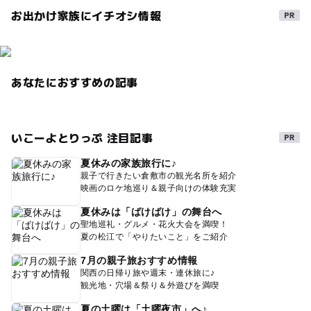
お出かけ家族にイチオシ情報
学習施設
夏休み・自由研究2026
アートにふれる
午後から遊べる
雨の日おでかけ
旅行
世界遺産
あなたにおすすめの記事
いこーよとりっぷ 注目記事
夏休みの家族旅行に♪
親子で行きたい倉敷市の観光名所を紹介
映画のロケ地巡り＆親子向けの体験充実
夏休みは「ばけばけ」の舞台へ
聖地巡礼・グルメ・花火大会を満喫！
夏の松江で「やりたいこと」をご紹介
7月の親子旅おすすめ情報
関西の日帰り旅や週末・連休旅に♪
観光地・穴場＆祭り＆外遊びを満喫
夏の土曜は「土曜夜市」へ♪