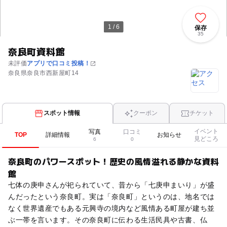
1 / 6
保存
35
奈良町資料館
未評価
アプリで口コミ投稿！
奈良県奈良市西新屋町14
スポット情報
クーポン
チケット
イベント
写真
口コミ
TOP
詳細情報
お知らせ
見どころ
6
0
奈良町のパワースポット！歴史の風情溢れる静かな資料
館
七体の庚申さんが祀られていて、昔から「七庚申まいり」が盛
んだったという奈良町。実は「奈良町」というのは、地名では
なく世界遺産でもある元興寺の境内など風情ある町屋が建ち並
ぶ一帯を言います。その奈良町に伝わる生活民具や古書、仏