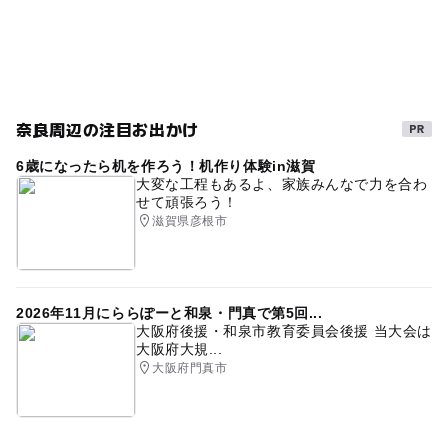
近鉄奈良線(奈良県)
雨の日でもOK
三連休
夏休み2014
ゴールデンウィーク2016
冬休み2025-2026
GW
雨でも楽しめる
奈良周辺の注目お出かけ
GW(ゴールデンウィーク)2015
近鉄京都線(奈良県)
6歳になったら机を作ろう！机作り体験in滋賀
近鉄京都線
無料観覧日あり
寒くても楽しめる
大変な工程もあるよ、家族みんなで力を合わ
せて頑張ろう！
春休み2027
伝統工芸体験
夏休み2026
滋賀県彦根市
雨のお出かけ
ゴールデンウィーク
近鉄奈良線
gw2015
遊びと学び
秋のお出かけ2026
平成27年
2026年11月にららぽーと和泉・門真で第5回...
無料施設
ゴールデンウィーク2015
科学館・博物館
大阪府後援・和泉市教育委員会後援 当大会は
大阪府大規...
室内
GW(ゴールデンウィーク)2016
夏休み2015
大阪府門真市
GW(ゴールデンウィーク)2027
シルバーウィーク2026
ベビーカーOK
ミュージアム
夏休み2016