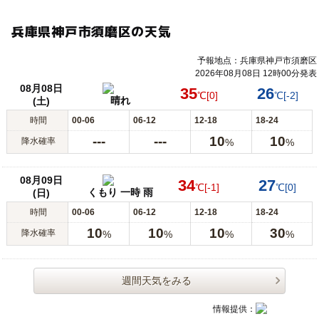
兵庫県神戸市須磨区の天気
予報地点：兵庫県神戸市須磨区
2026年08月08日 12時00分発表
08月08日
35
26
℃
[0]
℃
[-2]
晴れ
(土)
時間
00-06
06-12
12-18
18-24
---
---
10
10
降水確率
%
%
08月09日
34
27
℃
[-1]
℃
[0]
くもり 一時 雨
(日)
時間
00-06
06-12
12-18
18-24
10
10
10
30
降水確率
%
%
%
%
週間天気をみる
情報提供：