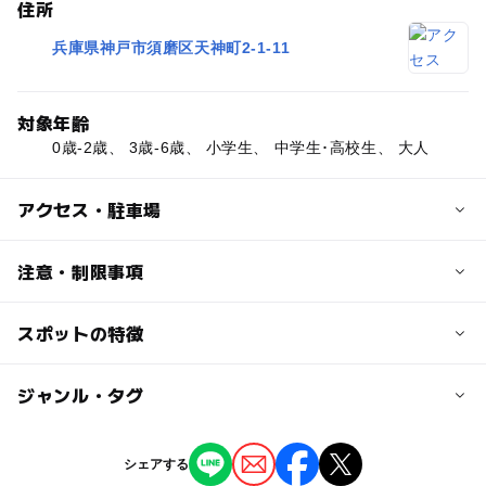
住所
兵庫県神戸市須磨区天神町2-1-11
対象年齢
0歳-2歳、 3歳-6歳、 小学生、 中学生･高校生、 大人
アクセス・駐車場
交通アクセス
注意・制限事項
【電車】
JR神戸線「須磨駅」から徒歩約8分
スポットの特徴
【赤ちゃん向け設備】
山陽電鉄「須磨寺駅」から徒歩約3分
・おむつ交換、授乳室完備
◯
◯
駐車場あり
ジャンル・タグ
駅から近い
【車】
第二神明道路「須磨I.C.」から車で約10分
阪神高速3号神戸線「若宮I.C.」から車で約3分
◯
ー
授乳室あり
託児所
ジャンル
シェアする