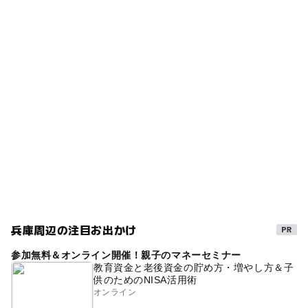
神社・寺院
ー
◯
雨でもOK
ベビーカーOK
近くの駅
須磨寺駅
タグ
ー
ー
食事持込OK
レストラン
秋のお出かけ2026
夏休み2016
JR神戸線
月見山駅
ー
◯
売店
オムツ交換台
JR神戸線(兵庫県)
山陽電鉄本線
夏休み2014
須磨駅
神戸観光
2014年夏休み特集
午後から遊べる
神戸市
梅園
植物とふれあう
節約お出かけ
駐車場料金
無料
夏休み2015
天神様
初詣
夏休み2026
歴史文化
学問の神様
歴史散策
古都めぐり
駐車場詳細
菅原道真
外遊び
交通安全の神社・寺院
境内に20台以上の駐車場ございます
兵庫周辺の注目お出かけ
駐車場開場時間
シルバーウィーク2026
梅の名所
無料施設
兵庫県
9時～17時
参加無料＆オンライン開催！親子のマネーセミナー
散歩
教育資金と老後資金の貯め方・増やし方＆子
供のためのNISA活用術
オンライン