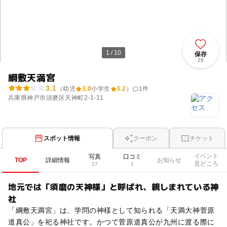
1 / 10
保存
28
綱敷天満宮
3.1
（幼児
3.0
小学生
3.2
）
1
件
兵庫県神戸市須磨区天神町2-1-11
スポット情報
クーポン
チケット
イベント
写真
口コミ
TOP
詳細情報
お知らせ
見どころ
27
1
地元では「須磨の天神様」と呼ばれ、親しまれている神
社
「綱敷天満宮」は、学問の神様として知られる「天満大神菅原
道真公」を祀る神社です。かつて菅原道真公が九州に渡る際に