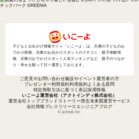
神戸・有馬・六甲山・西宮・明石のプールお出かけ
姫路・加古川・播磨・赤穂のプールお出かけ
尼崎・宝塚・芦屋・三田のプールお出かけ
淡路島のプールお出かけ
城崎・豊岡・竹野のプールお出かけ
神鍋・養父・和田山・鉢伏のプールお出かけ
香住・湯村・浜坂のプールお出かけ
子どもとお出かけ情報サイト「いこーよ」は、兵庫の子どものお
でかけ情報、兵庫のお出かけスポットのクチコミ・親子体験情
報、兵庫のおでかけスポット人気ランキングなど、親子のつなが
兵庫の定番お出かけスポット
り・幸せを願って日々運営しております。
兵庫の遊園地
兵庫の動物園
ご意見やお問い合わせ
施設やイベント運営者の方
兵庫のバーベキュー
プレゼンター利用規約
利用規約
よくある質問
特定商取引法に基づく表記
採用情報
兵庫の釣り
いこーよ運営会社（アクトインディ株式会社）
兵庫の牧場
運営会社トップ
ブランドストーリー
理念
未来図
運営サービス
兵庫のプール
会社情報
プレスリリース
エンジニアブログ
兵庫のアスレチック
© actindi Inc.
兵庫の公園・総合公園
兵庫の観光