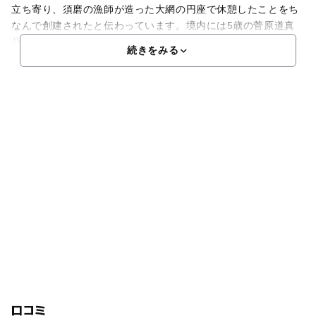
立ち寄り、須磨の漁師が造った大網の円座で休憩したことをち
なんで創建されたと伝わっています。境内には5歳の菅原道真
公の像をはじめ、願いをかなえる「茄子のこしかけ」、回して
続きをみる
口コミ