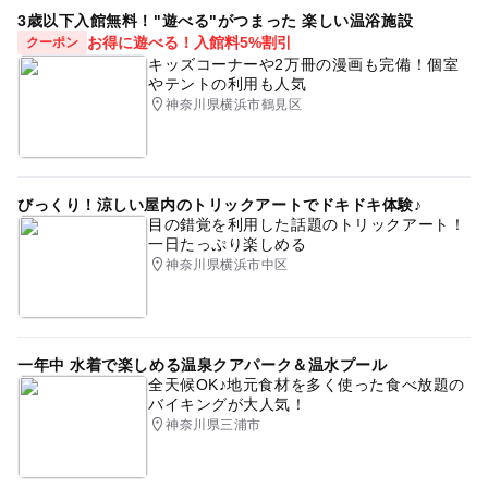
3歳以下入館無料！"遊べる"がつまった 楽しい温浴施設
◆0歳のお子さまは無料です。
お得に遊べる！入館料5%割引
クーポン
◆ファンタジーキッズリゾートのご利用で、5時間まで無
キッズコーナーや2万冊の漫画も完備！個室
料サービス！
※ 表示価格は全て税込です。
やテントの利用も人気
※5時間無料サービスを超えた場合、以後30分毎に100
※ 休日とは「土日祝日、国民の休日及び学校が長期休暇と
神奈川県横浜市鶴見区
円
なる春/夏/冬休みの期間中」を指します。
※ 一部春/夏/冬休み期間中は【ハイシーズン料金】を設定
させていただきます。詳細は公式ホームページをご確認く
ださい。
びっくり！涼しい屋内のトリックアートでドキドキ体験♪
目の錯覚を利用した話題のトリックアート！
一日たっぷり楽しめる
大人の料金
神奈川県横浜市中区
◆ファンタジーパック（1日遊び放題プラン）
[平日]1,340円
[休日]1,750円
[ハイシーズン]1,850円
一年中 水着で楽しめる温泉クアパーク＆温水プール
全天候OK♪地元食材を多く使った食べ放題の
バイキングが大人気！
◆トワイライトパック（15時から閉店まで遊べるプラン）
神奈川県三浦市
[平日]1,110円
[休日]販売しておりません。
[ハイシーズン]販売しておりません。