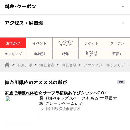
料金･クーポン
子供の料金
アクセス・駐車場
◆ファンタジーパック（1日遊び放題プラン）
[平日]1,340円
交通アクセス
オンライン
[休日]1,750円
おでかけ
イベント
チケット
クーポン
イベント
【小田急】小田原線 海老名駅から徒歩3分
[ハイシーズン]1,850円
【相鉄】本線 海老名駅から徒歩3分
おでかけ
ランキング
年齢別
特集
子育て
ニュース
【JR】相模線 海老名駅から徒歩8分
◆トワイライトパック（15時から閉店まで遊べるプラン）
神奈川県
海老名市
海老名駅
ファンタジーキッズリゾー
[平日]1,110円
近くの駅
[休日]販売しておりません。
神奈川県内のオススメの遊び
海老名駅
[ハイシーズン]販売しておりません。
家族で爆獲れ体験☆サープラ横浜あそびタウンへGO♪
◆タイムパック（時間課金制プラン）
駐車可能台数
乗り物やキッズスペースもある“世界最大
[平日]最初の1時間710円（延長30分ごとに360円）
級”クレーンゲーム街☆
750台
神奈川県横浜市都筑区
[休日]最初の1時間970円（延長30分ごとに490円）
[ハイシーズン]最初の1時間1,020円（延長30分ごとに51
駐車場詳細
0円）
最初の1時間300円、以後30分毎に100円