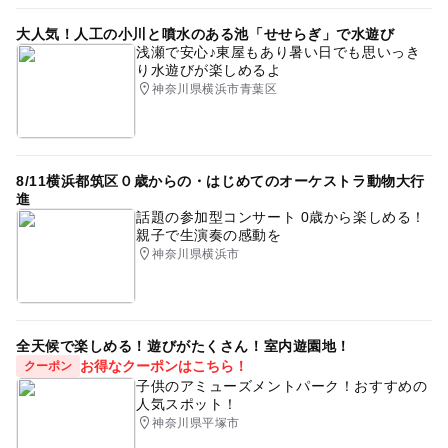
大人気！人工の小川と噴水のある池「せせらぎ」で水遊び
◆タイムパック（時間課金制プラン）
浅瀬で安心♪東屋もあり暑い日でも思いっき
[平日]最初の1時間710円（延長30分ごとに360円）
り水遊びが楽しめるよ
[休日]最初の1時間970円（延長30分ごとに490円）
神奈川県横浜市青葉区
[ハイシーズン]最初の1時間1,020円（延長30分ごとに51
0円）
8/11横浜都筑区０歳からの・はじめてのオーケストラ動物大行
◆年会費・更新料400円（1家族につき）
進
※ご利用料金とは別に公式アプリの会員証、もしくは会
話題の参加型コンサート 0歳から楽しめる！
員カードでの登録が必要です。
親子で生演奏の感動を
※公式アプリでご登録いただくと、年会費・更新料が50
神奈川県横浜市
円引き（350円）となります。
※ 表示価格は全て税込です。
※ 休日とは「土日祝日、国民の休日及び学校が長期休暇と
全天候で楽しめる！遊びがたくさん！室内遊園地！
なる春/夏/冬休みの期間中」を指します。
お得なクーポンはこちら！
クーポン
子供のアミューズメントパーク！おすすめの
※ 一部春/夏/冬休み期間中は【ハイシーズン料金】を設定
人気スポット！
させていただきます。詳細は公式ホームページをご確認く
神奈川県平塚市
ださい。