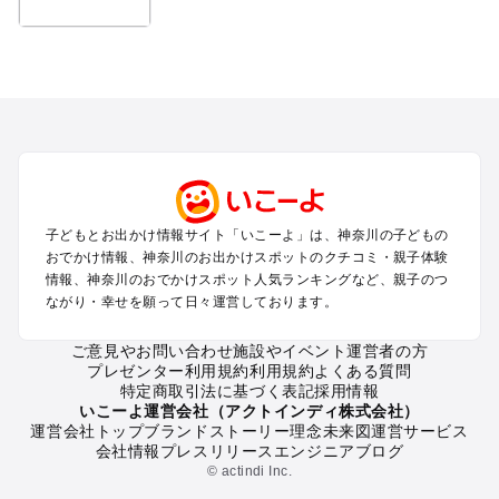
クーポン
【クーポン】【超得】入場無料クーポン
子どもとお出かけ情報サイト「いこーよ」は、神奈川の子どもの
おでかけ情報、神奈川のお出かけスポットのクチコミ・親子体験
情報、神奈川のおでかけスポット人気ランキングなど、親子のつ
ながり・幸せを願って日々運営しております。
ご意見やお問い合わせ
施設やイベント運営者の方
プレゼンター利用規約
利用規約
よくある質問
特定商取引法に基づく表記
採用情報
いこーよ運営会社（アクトインディ株式会社）
運営会社トップ
ブランドストーリー
理念
未来図
運営サービス
会社情報
プレスリリース
エンジニアブログ
© actindi Inc.