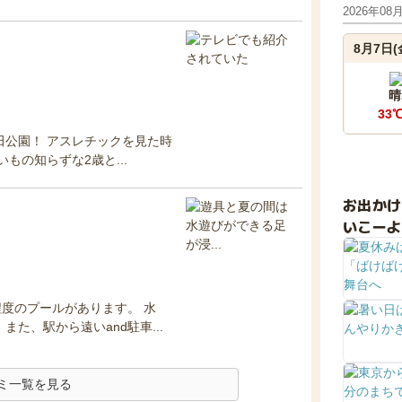
2026年08
8月7日(
晴
33
田公園！ アスレチックを見た時
もの知らずな2歳と...
お出か
いこーよ
度のプールがあります。 水
た、駅から遠いand駐車...
ミ一覧を見る