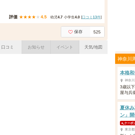
評価
★
★
★
★
★
4.5
幼児
4.7
小学生
4.0
[
口コミ
13
件
]
保存
525
口コミ
お知らせ
イベント
天気/地図
神奈川
本格和
神奈川
3歳以
屋与兵
夏休み
ン」開
クーポ
東京都