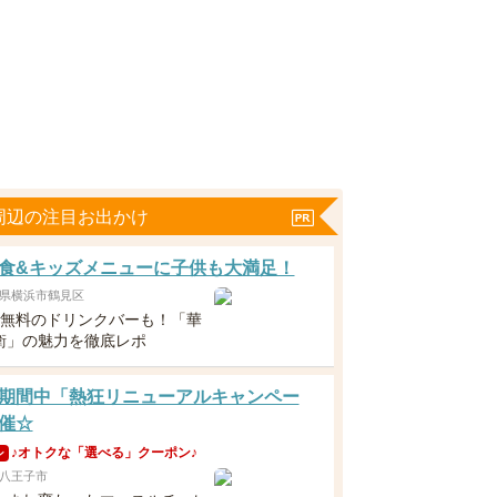
周辺の注目お出かけ
食&キッズメニューに子供も大満足！
県横浜市鶴見区
下無料のドリンクバーも！「華
衛」の魅力を徹底レポ
期間中「熱狂リニューアルキャンペー
催☆
♪オトクな「選べる」クーポン♪
ン
八王子市