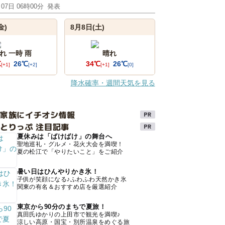
月07日 06時00分
発表
金)
8月8日(土)
れ 一時 雨
晴れ
℃
26℃
34℃
26℃
[+1]
[+2]
[+1]
[0]
降水確率・週間天気を見る
け家族にイチオシ情報
とりっぷ 注目記事
夏休みは「ばけばけ」の舞台へ
聖地巡礼・グルメ・花火大会を満喫！
夏の松江で「やりたいこと」をご紹介
暑い日はひんやりかき氷！
子供が笑顔になる♪ふわふわ天然かき氷
関東の有名＆おすすめ店を厳選紹介
東京から90分のまちで夏旅！
真田氏ゆかりの上田市で観光を満喫♪
涼しい高原・国宝・別所温泉をめぐる旅