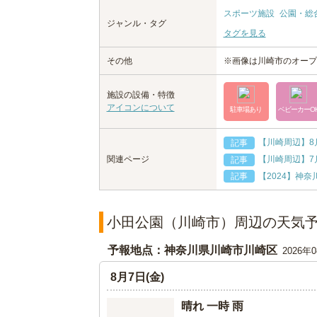
スポーツ施設
公園・総
ジャンル・タグ
タグを見る
その他
※画像は川崎市のオープ
施設の設備・特徴
アイコンについて
駐車場あり
ベビーカーO
【川崎周辺】8
記事
【川崎周辺】7
関連ページ
記事
【2024】神
記事
小田公園（川崎市）周辺の天気
予報地点：神奈川県川崎市川崎区
2026年
8月7日(金)
晴れ 一時 雨