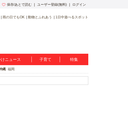
保存/あとで読む
ユーザー登録(無料)
ログイン
雨の日でもOK
動物とふれあう
1日中遊べるスポット
かけニュース
子育て
特集
沖縄
福岡