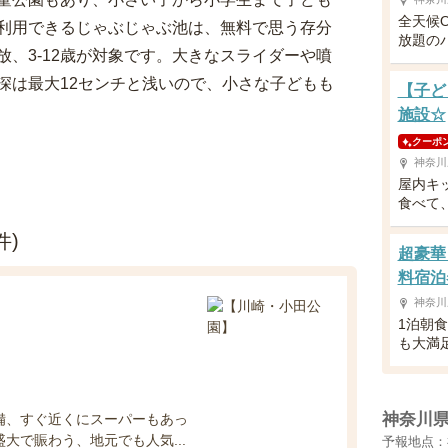
全天候
利用できるじゃぶじゃぶ池は、無料で思う存分
放題の
放、3-12歳が対象です。大きなスライダーや噴
深は最大12センチと浅いので、小さな子どもも
【子ど
施設☆
クーポ
神奈川
屋内キ
食べて
件)
超豪華
料宿泊
神奈川
1泊朝
も大満
神奈川
備、すぐ近くにスーパーもあっ
大で賑わう、地元でも人気...
予報地点：