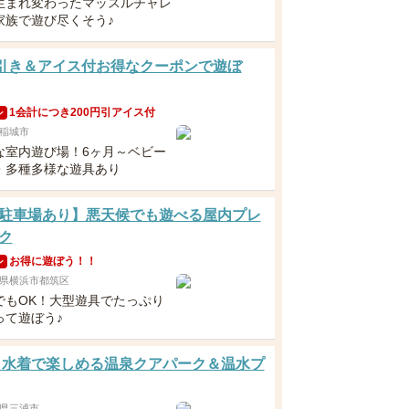
生まれ変わったマッスルチャレ
家族で遊び尽くそう♪
円引き＆アイス付お得なクーポンで遊ぼ
1会計につき200円引アイス付
ン
稲城市
な室内遊び場！6ヶ月～ベビー
・多種多様な遊具あり
駐車場あり】悪天候でも遊べる屋内プレ
ク
お得に遊ぼう！！
ン
県横浜市都筑区
でもOK！大型遊具でたっぷり
って遊ぼう♪
 水着で楽しめる温泉クアパーク＆温水プ
県三浦市