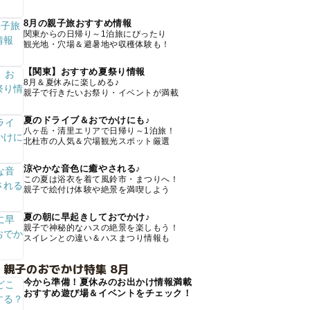
8月の親子旅おすすめ情報
関東からの日帰り～1泊旅にぴったり
観光地・穴場＆避暑地や収穫体験も！
【関東】おすすめ夏祭り情報
8月＆夏休みに楽しめる♪
親子で行きたいお祭り・イベントが満載
夏のドライブ＆おでかけにも♪
八ヶ岳・清里エリアで日帰り～1泊旅！
北杜市の人気＆穴場観光スポット厳選
涼やかな音色に癒やされる♪
この夏は浴衣を着て風鈴市・まつりへ！
親子で絵付け体験や絶景を満喫しよう
夏の朝に早起きしておでかけ♪
親子で神秘的なハスの絶景を楽しもう！
スイレンとの違い＆ハスまつり情報も
 親子のおでかけ特集 8月
今から準備！夏休みのお出かけ情報満載
おすすめ遊び場＆イベントをチェック！