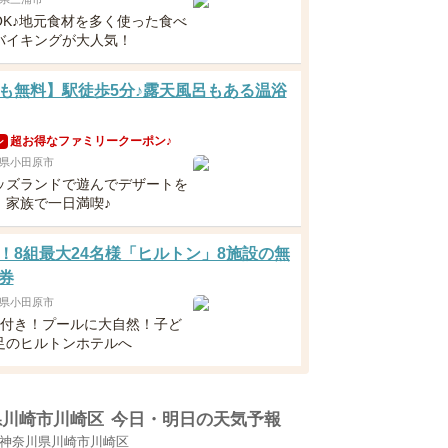
OK♪地元食材を多く使った食べ
バイキングが大人気！
も無料】駅徒歩5分♪露天風呂もある温浴
超お得なファミリークーポン♪
ン
県小田原市
ッズランドで遊んでデザートを
、家族で一日満喫♪
！8組最大24名様「ヒルトン」8施設の無
券
県小田原市
食付き！プールに大自然！子ど
足のヒルトンホテルへ
県川崎市川崎区
今日・明日の天気予報
神奈川県川崎市川崎区