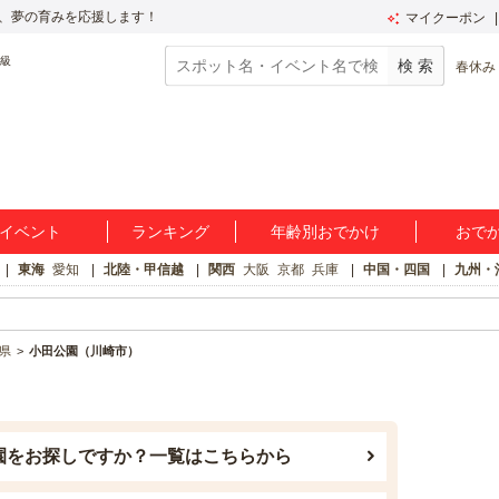
、夢の育みを応援します！
マイクーポン
春休み
イベント
ランキング
年齢別おでかけ
おで
東海
愛知
北陸・甲信越
関西
大阪
京都
兵庫
中国・四国
九州・
県
小田公園（川崎市）
園をお探しですか？一覧はこちらから