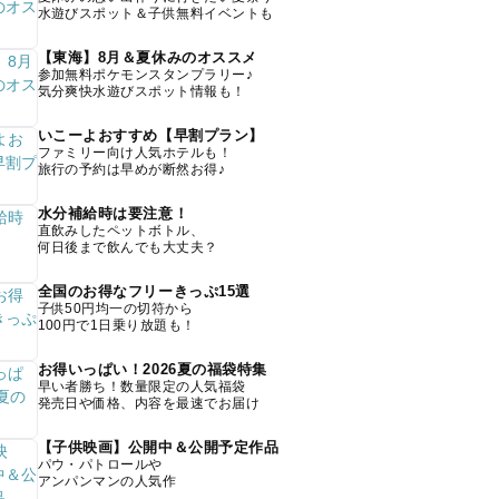
水遊びスポット＆子供無料イベントも
【東海】8月＆夏休みのオススメ
参加無料ポケモンスタンプラリー♪
気分爽快水遊びスポット情報も！
いこーよおすすめ【早割プラン】
ファミリー向け人気ホテルも！
旅行の予約は早めが断然お得♪
水分補給時は要注意！
直飲みしたペットボトル、
何日後まで飲んでも大丈夫？
全国のお得なフリーきっぷ15選
子供50円均一の切符から
100円で1日乗り放題も！
お得いっぱい！2026夏の福袋特集
早い者勝ち！数量限定の人気福袋
発売日や価格、内容を最速でお届け
【子供映画】公開中＆公開予定作品
パウ・パトロールや
アンパンマンの人気作