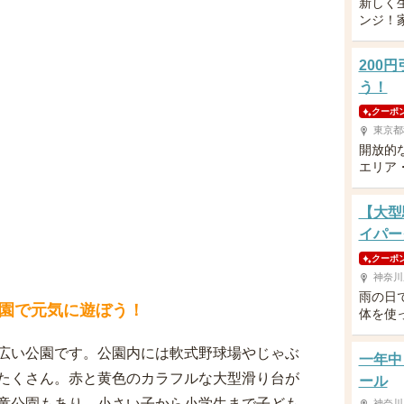
新しく
ンジ！
200
う！
クーポ
東京都
開放的
エリア
【大型
イパー
クーポ
神奈川
雨の日
園で元気に遊ぼう！
体を使
広い公園です。公園内には軟式野球場やじゃぶ
一年中
たくさん。赤と黄色のカラフルな大型滑り台が
ール
童公園もあり、小さい子から小学生まで子ども
神奈川