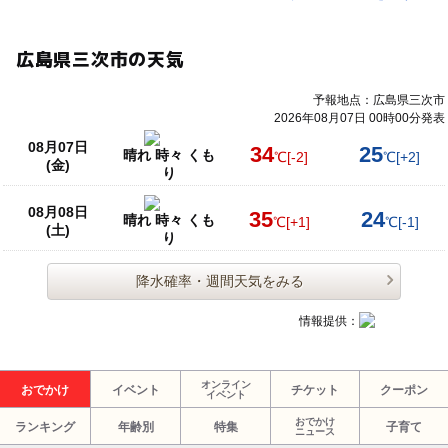
広島県三次市の天気
予報地点：広島県三次市
2026年08月07日 00時00分発表
08月07日
34
25
晴れ 時々 くも
℃
[-2]
℃
[+2]
(金)
り
08月08日
35
24
晴れ 時々 くも
℃
[+1]
℃
[-1]
(土)
り
降水確率・週間天気をみる
情報提供：
オンライン
おでかけ
イベント
チケット
クーポン
イベント
おでかけ
ランキング
年齢別
特集
子育て
ニュース