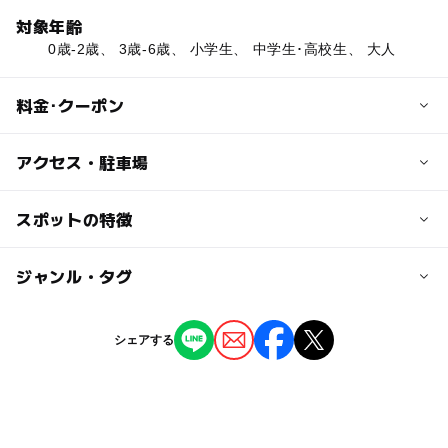
対象年齢
0歳-2歳、 3歳-6歳、 小学生、 中学生･高校生、 大人
料金･クーポン
子供の料金
アクセス・駐車場
無料
交通アクセス
スポットの特徴
大人の料金
中国自動車道「三次」ICより国道375号線、国道54号線経
無料
由約13km約15分
◯
ー
駐車場あり
ジャンル・タグ
駅から近い
駐車場料金
ー
ー
授乳室あり
託児所
ジャンル
シェアする
無料
道の駅
◯
ー
雨でもOK
ベビーカーOK
駐車場詳細
タグ
普通車：74台、大型車：8台、身障者用：3台
ー
◯
食事持込OK
レストラン