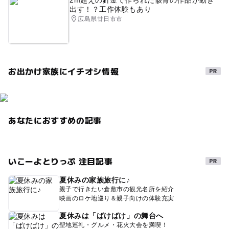
2m超えの針金で作られた骸骨の作品が動き
出す！？工作体験もあり
ドライブ
タダでお出かけ
春休み2027
広島県廿日市市
GW(ゴールデンウィーク)2015
農産物直売所
子供広場
観光農園
午後から遊べる
お出かけ家族にイチオシ情報
寒くても楽しめる
味覚狩り・収穫体験
直売所
寒い日でもOK
梅雨
シルバーウィーク2026
雨でもOK
レストランがある道の駅
あなたにおすすめの記事
特産販売所がある道の駅
節約
農家レストラン
GW2016
GW(ゴールデンウィーク)2027
いこーよとりっぷ 注目記事
GW(ゴールデンウィーク)2016
公園がある道の駅
授乳室
0円遊び場
室内
農村レストラン
神社
夏休みの家族旅行に♪
親子で行きたい倉敷市の観光名所を紹介
雨の日おでかけ
産直
映画のロケ地巡り＆親子向けの体験充実
夏休みは「ばけばけ」の舞台へ
聖地巡礼・グルメ・花火大会を満喫！