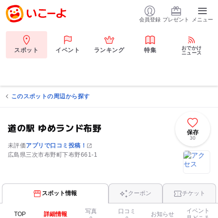
会員登録
プレゼント
メニュー
おでかけ
スポット
イベント
ランキング
特集
ニュース
このスポットの周辺から探す
道の駅 ゆめランド布野
保存
30
未評価
アプリで口コミ投稿！
広島県三次市布野町下布野661-1
スポット情報
クーポン
チケット
イベント
写真
口コミ
TOP
詳細情報
お知らせ
見どころ