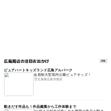
子供とドライブ
寒い日
節約おでかけ
◯
ー
売店
オムツ交換台
障害者専用駐車がある道の駅
グルメ
交流館
体験農園
野菜直売所
雨のお出かけ
親子でドライブ
ゴールデンウィーク2016
無線LAN
節約子連れ
防災設備
無料で遊べる
親子でショッピング
0円お出かけ
夏休み2026
雨でも遊べる
gw2015
物産加工場
無料施設
広島周辺の注目お出かけ
節約遊び場
ベビーベッド
授乳室あり
三連休
ピュアハートキッズランド広島アルパーク
冬休み2025-2026
国道54号
節約でおでかけ
会員制大型室内公園ピュアキッズ！
広島県広島市西区
自然体験
GW
秋のお出かけ2026
雨でも楽しめる
食を楽しむ
雨の日でもOK
障害者用トイレがある道の駅
駐車場あり
動きだす作品も！作品鑑賞から工作体験まで
節約お出かけ
0円スポット
クリスマス2026