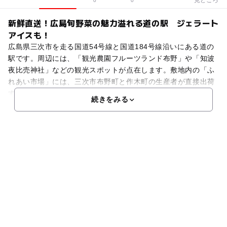
0
0
新鮮直送！広島旬野菜の魅力溢れる道の駅 ジェラート
アイスも！
広島県三次市を走る国道54号線と国道184号線沿いにある道の
駅です。周辺には、「観光農園フルーツランド布野」や「知波
夜比売神社」などの観光スポットが点在します。敷地内の「ふ
れあい市場」には、三次市布野町と作木町の生産者が直接出荷
する新鮮な旬の野菜が並び、レストランの食材としても活
続きをみる