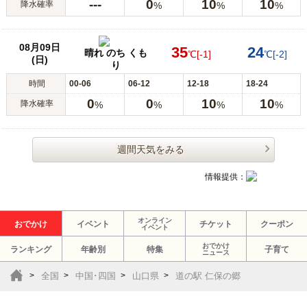
---
0
10
10
降水確率
%
%
%
08月09日
35
24
晴れ のち くも
℃
[-1]
℃
[-2]
(日)
り
時間
00-06
06-12
12-18
18-24
0
0
10
10
降水確率
%
%
%
%
週間天気をみる
情報提供：
オンライン
おでかけ
イベント
チケット
クーポン
イベント
おでかけ
ランキング
年齢別
特集
子育て
ニュース
全国
中国･四国
山口県
道の駅 仁保の郷