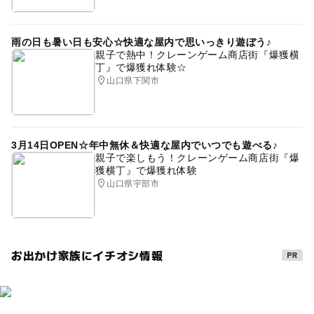
食を楽しむ
グルメ
特産物加工場
0円スポット
雨の日も暑い日も安心☆快適な屋内で思いっきり遊ぼう♪
節約
節約遊び場
節約でおでかけ
ドライブ
親子で熱中！クレーンゲーム商店街『爆獲横
丁』で爆獲れ体験☆
交流館
節約お出かけ
寒い日でもOK
子供広場
山口県下関市
雨でもOK
0円遊び場
梅雨
野菜直売所
GW(ゴールデンウィーク)2027
農産物直売所
3月14日OPEN☆年中無休＆快適な屋内でいつでも遊べる♪
午後から遊べる
駐車場あり
ウサギ
芝生広場
親子で楽しもう！クレーンゲーム商店街『爆
獲横丁』で爆獲れ体験
クリスマス2026
外遊び
山口県宇部市
お出かけ家族にイチオシ情報