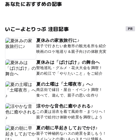
あなたにおすすめの記事
いこーよとりっぷ 注目記事
夏休みの家族旅行に♪
親子で行きたい倉敷市の観光名所を紹介
映画のロケ地巡り＆親子向けの体験充実
夏休みは「ばけばけ」の舞台へ
聖地巡礼・グルメ・花火大会を満喫！
夏の松江で「やりたいこと」をご紹介
夏の土曜は「土曜夜市」へ♪
商店街で縁日・屋台・イベント満喫！
食べて、遊んで、親子の思い出作り
涼やかな音色に癒やされる♪
この夏は浴衣を着て風鈴市・まつりへ！
親子で絵付け体験や絶景を満喫しよう
夏の朝に早起きしておでかけ♪
親子で神秘的なハスの絶景を楽しもう！
スイレンとの違い＆ハスまつり情報も