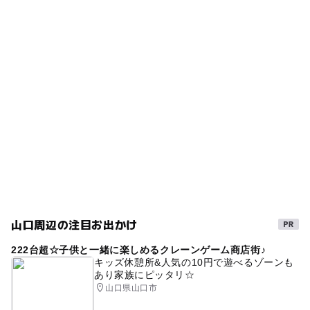
◯
◯
雨でもOK
ベビーカーOK
駐車場料金
タグ
無料
ー
◯
食事持込OK
レストラン
親子でドライブ
農家レストラン
秋のお出かけ2026
◯
◯
売店
オムツ交換台
駐車場詳細
春休み2027
親子でショッピング
雨の日でもOK
普通車：69台、大型車：5台、身障者用：5台
農村レストラン
公園がある道の駅
夏休み2026
寒い日
産直
障害者用トイレがある道の駅
節約子連れ
無料で遊べる
寒くても楽しめる
冬休み2025-2026
節約おでかけ
自然体験
雨のお出かけ
ベビーベッド
ヤギ
山口周辺の注目お出かけ
シルバーウィーク2026
直売所
0円お出かけ
222台超☆子供と一緒に楽しめるクレーンゲーム商店街♪
子供とドライブ
タダでお出かけ
キッズ休憩所&人気の10円で遊べるゾーンも
あり家族にピッタリ☆
レストランがある道の駅
障害者専用駐車がある道の駅
山口県山口市
無料施設
朝から遊べる
特産販売所がある道の駅