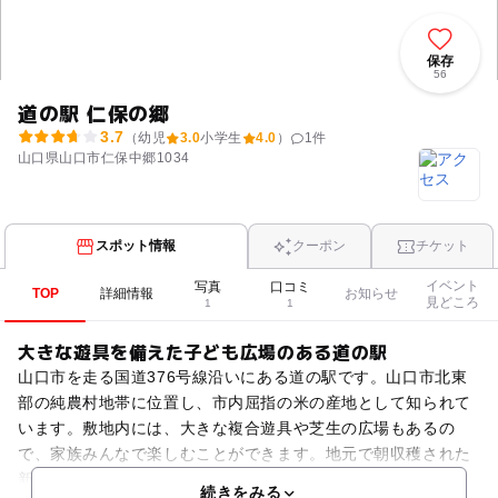
保存
56
道の駅 仁保の郷
3.7
（幼児
3.0
小学生
4.0
）
1
件
山口県山口市仁保中郷1034
スポット情報
クーポン
チケット
イベント
写真
口コミ
TOP
詳細情報
お知らせ
見どころ
1
1
大きな遊具を備えた子ども広場のある道の駅
山口市を走る国道376号線沿いにある道の駅です。山口市北東
部の純農村地帯に位置し、市内屈指の米の産地として知られて
います。敷地内には、大きな複合遊具や芝生の広場もあるの
で、家族みんなで楽しむことができます。地元で朝収穫された
新鮮な野菜や果物が販売されており、特に週末には多くの購入
続きをみる