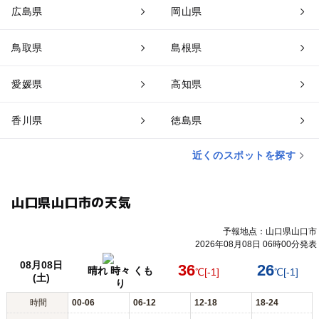
広島県
岡山県
鳥取県
島根県
愛媛県
高知県
香川県
徳島県
近くのスポットを探す
山口県山口市の天気
予報地点：山口県山口市
2026年08月08日 06時00分発表
08月08日
36
26
晴れ 時々 くも
℃
[-1]
℃
[-1]
(土)
り
時間
00-06
06-12
12-18
18-24