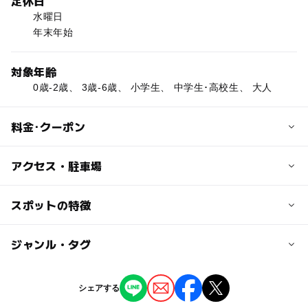
定休日
水曜日
年末年始
対象年齢
0歳-2歳、 3歳-6歳、 小学生、 中学生･高校生、 大人
料金･クーポン
子供の料金
アクセス・駐車場
無料
交通アクセス
スポットの特徴
大人の料金
中国自動車道「山口」ICより国道262号線、国道376号線
無料
経由約13km約10分
◯
ー
駐車場あり
ジャンル・タグ
駅から近い
近くの駅
◯
ー
授乳室あり
託児所
ジャンル
シェアする
仁保駅
道の駅