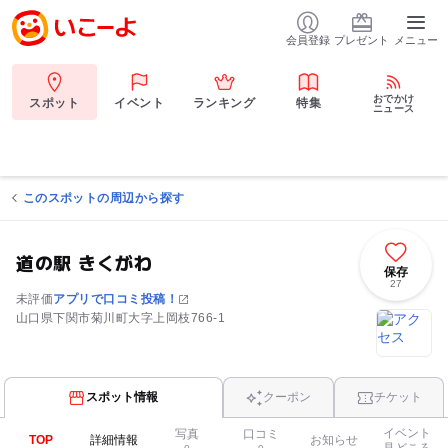
会員登録
プレゼント
メニュー
おでかけ
スポット
イベント
ランキング
特集
ニュース
このスポットの周辺から探す
道の駅 きくがわ
保存
27
未評価
アプリで口コミ投稿！
山口県下関市菊川町大字上岡枝766-1
スポット情報
クーポン
チケット
イベント
写真
口コミ
TOP
詳細情報
お知らせ
見どころ