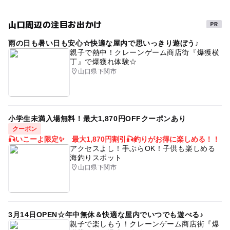
食を楽しむ
特産販売所がある道の駅
雨でも遊べる
山口周辺の注目お出かけ
雨でもOK
公園がある道の駅
交流館
雨の日も暑い日も安心☆快適な屋内で思いっきり遊ぼう♪
雨でも楽しめる
自然体験
郵便ポスト
節約子連れ
親子で熱中！クレーンゲーム商店街『爆獲横
丁』で爆獲れ体験☆
節約おでかけ
農産物直売所
タダでお出かけ
室内
山口県下関市
直売所
シルバーウィーク2026
野菜直売所
無料施設
午後から遊べる
梅雨
寒い日でもOK
小学生未満入場無料！最大1,870円OFFクーポンあり
産直
ドライブ
0円お出かけ
寒い日
クーポン
🎣いこーよ限定✨ 最大1,870円割引🎣釣りがお得に楽しめる！！
レストランがある道の駅
障害者用トイレがある道の駅
アクセスよし！手ぶらOK！子供も楽しめる
海釣りスポット
料理
農家レストラン
温泉がある道の駅
山口県下関市
観光案内所
EV充電器のある道の駅
クリスマス2026
雨の日おでかけ
冬休み2025-2026
朝から遊べる
3月14日OPEN☆年中無休＆快適な屋内でいつでも遊べる♪
雨のお出かけ
秋のお出かけ2026
無料で遊べる
親子で楽しもう！クレーンゲーム商店街『爆