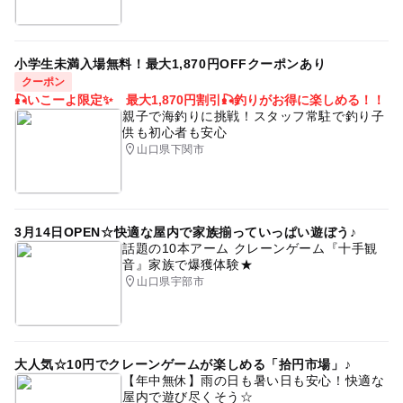
小学生未満入場無料！最大1,870円OFFクーポンあり
クーポン
🎣いこーよ限定✨ 最大1,870円割引🎣釣りがお得に楽しめる！！
親子で海釣りに挑戦！スタッフ常駐で釣り子
供も初心者も安心
山口県下関市
3月14日OPEN☆快適な屋内で家族揃っていっぱい遊ぼう♪
話題の10本アーム クレーンゲーム『十手観
音』家族で爆獲体験★
山口県宇部市
大人気☆10円でクレーンゲームが楽しめる「拾円市場」♪
【年中無休】雨の日も暑い日も安心！快適な
屋内で遊び尽くそう☆