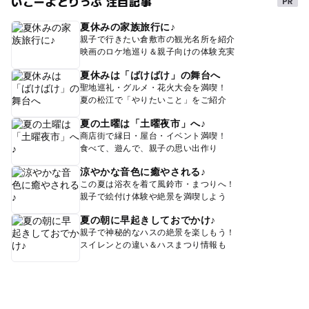
いこーよとりっぷ 注目記事
夏休みの家族旅行に♪
親子で行きたい倉敷市の観光名所を紹介
映画のロケ地巡り＆親子向けの体験充実
夏休みは「ばけばけ」の舞台へ
聖地巡礼・グルメ・花火大会を満喫！
夏の松江で「やりたいこと」をご紹介
夏の土曜は「土曜夜市」へ♪
商店街で縁日・屋台・イベント満喫！
食べて、遊んで、親子の思い出作り
涼やかな音色に癒やされる♪
この夏は浴衣を着て風鈴市・まつりへ！
親子で絵付け体験や絶景を満喫しよう
夏の朝に早起きしておでかけ♪
親子で神秘的なハスの絶景を楽しもう！
スイレンとの違い＆ハスまつり情報も