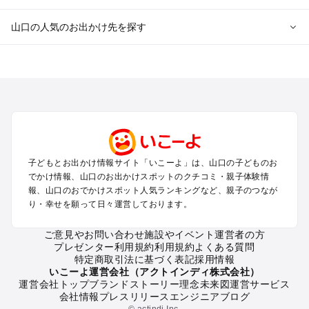
山口の人気のお出かけ先を探す
山口のエリアからプール子ども連れのお出かけスポット
を探す
北九州（小倉・門司・八幡）・下関のプールお出かけ
岩国・周南・下松・柳井のプールお出かけ
山口・秋芳台・防府のプールお出かけ
下関・宇部のプールお出かけ
萩・長門のプールお出かけ
子どもとお出かけ情報サイト「いこーよ」は、山口の子どものお
でかけ情報、山口のお出かけスポットのクチコミ・親子体験情
山口の定番お出かけスポット
報、山口のおでかけスポット人気ランキングなど、親子のつなが
り・幸せを願って日々運営しております。
山口の遊園地
山口の動物園
ご意見やお問い合わせ
施設やイベント運営者の方
山口のバーベキュー
プレゼンター利用規約
利用規約
よくある質問
山口の釣り
特定商取引法に基づく表記
採用情報
山口の牧場
いこーよ運営会社（アクトインディ株式会社）
運営会社トップ
ブランドストーリー
理念
未来図
運営サービス
山口のプール
会社情報
プレスリリース
エンジニアブログ
山口のアスレチック
© actindi Inc.