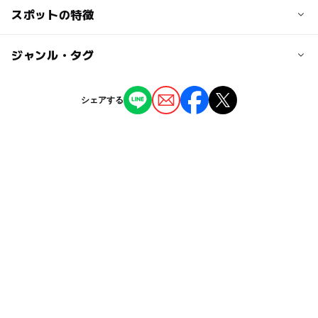
交通アクセス
スポットの特徴
大人の料金
中国自動車道「小月」ICより国道491号線を長門方面へ約
無料
7分
◯
ー
駐車場あり
ジャンル・タグ
駅から近い
駐車場料金
ー
ー
授乳室あり
託児所
ジャンル
シェアする
無料
道の駅
◯
ー
雨でもOK
ベビーカーOK
駐車場詳細
タグ
普通車：62台、大型車：5台、身障者用：3台
ー
◯
食事持込OK
レストラン
節約
親子でドライブ
0円遊び場
◯
◯
売店
オムツ交換台
寒くても楽しめる
障害者専用駐車がある道の駅
節約遊び場
グルメ
温泉のある道の駅
GW(ゴールデンウィーク)2027
農村レストラン
節約でおでかけ
節約お出かけ
夏休み2026
子供とドライブ
雨の日でもOK
親子でショッピング