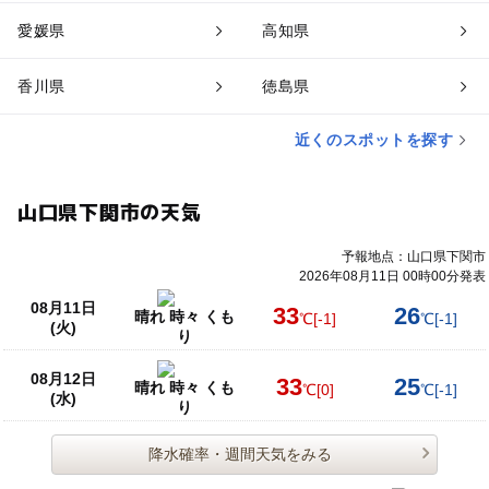
愛媛県
高知県
香川県
徳島県
近くのスポットを探す
山口県下関市の天気
予報地点：山口県下関市
2026年08月11日 00時00分発表
08月11日
33
26
晴れ 時々 くも
℃
[-1]
℃
[-1]
(火)
り
08月12日
33
25
晴れ 時々 くも
℃
[0]
℃
[-1]
(水)
り
降水確率・週間天気をみる