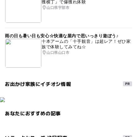
獲横丁』で爆獲れ体験
春休み2027
ベビーベッド
atm
0円スポット
山口県宇部市
駐車場あり
雨の日も暑い日も安心☆快適な屋内で思いっきり遊ぼう♪
十本アームの「十手観音」は超レア！ぜひ家
族で体験してみてね☆
山口県山口市
お出かけ家族にイチオシ情報
あなたにおすすめの記事