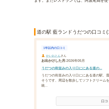
ます。またレストランでは、阿波尾鶏を使
道の駅 藍ランドうだつの口コミ(1
1年以内の口コミ
かいおとん
さん
お出かけした月:
2026年05月
うだつの街並みの入り口ににある道の...
うだつの街並みの入り口ににある道の駅、
そうです、周辺を散歩してソフトクリーム
統...
口コ