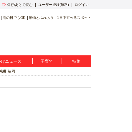
保存/あとで読む
ユーザー登録(無料)
ログイン
雨の日でもOK
動物とふれあう
1日中遊べるスポット
かけニュース
子育て
特集
沖縄
福岡