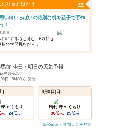
辺の注目お出かけ
思い出いっぱいの特別な机を親子で手作
う！
長岡郡
大切にする心も育む！6歳にな
家族で学習机を作ろう
美馬市
今日・明日の天気予報
徳島県美馬市
月08日 18時00分
発表
土)
8月9日(日)
 時々 くもり
晴れ 時々 くもり
℃
24℃
36℃
23℃
[+2]
[-2]
[+1]
[0]
降水確率・週間天気を見る