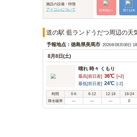
施設の設備・特徴
アイコンについて
駐車場あり
雨でもOK
道の駅 藍ランドうだつ周辺の天
予報地点：徳島県美馬市
2026年08月08日 
8月8日(土)
晴れ 時々 くもり
36℃
最高[前日差]
[+2]
24℃
最低[前日差]
[-2]
時間
0-6
6-12
12-18
18-24
降水確率
---
---
---
0