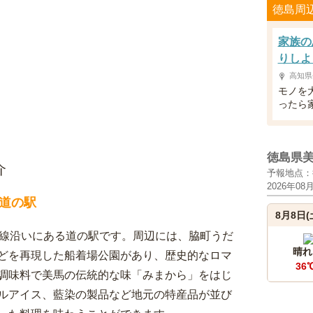
徳島周
家族の
りしよ
高知県
モノを
ったら
徳島県
介
予報地点：
2026年08
道の駅
8月8日(
田線沿いにある道の駅です。周辺には、脇町うだ
晴れ
どを再現した船着場公園があり、歴史的なロマ
36
調味料で美馬の伝統的な味「みまから」をはじ
ルアイス、藍染の製品など地元の特産品が並び