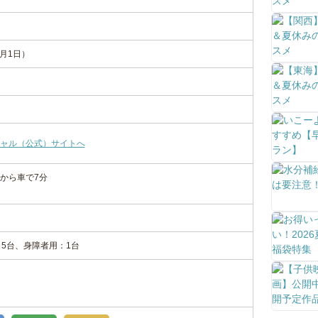
1月1日）
ャル（公式）サイトへ
Cから車で7分
：5台、身障者用：1台