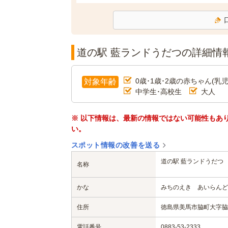
道の駅 藍ランドうだつの詳細情
0歳･1歳･2歳の赤ちゃん(乳児
対象年齢
中学生･高校生
大人
※ 以下情報は、最新の情報ではない可能性もあ
い。
スポット情報の改善を送る
道の駅 藍ランドうだつ
名称
かな
みちのえき あいらんど
住所
徳島県美馬市脇町大字脇
電話番号
0883-53-2333