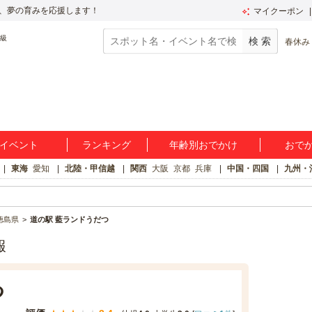
、夢の育みを応援します！
マイクーポン
春休み
イベント
ランキング
年齢別おでかけ
おで
東海
愛知
北陸・甲信越
関西
大阪
京都
兵庫
中国・四国
九州・
徳島県
道の駅 藍ランドうだつ
報
つ