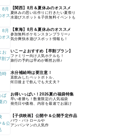
【関西】8月＆夏休みのオススメ
夏休みの思い出作りに行きたい夏祭り
水遊びスポット＆子供無料イベントも
【東海】8月＆夏休みのオススメ
参加無料ポケモンスタンプラリー♪
気分爽快水遊びスポット情報も！
いこーよおすすめ【早割プラン】
ファミリー向け人気ホテルも！
旅行の予約は早めが断然お得♪
水分補給時は要注意！
直飲みしたペットボトル、
何日後まで飲んでも大丈夫？
お得いっぱい！2026夏の福袋特集
早い者勝ち！数量限定の人気福袋
発売日や価格、内容を最速でお届け
【子供映画】公開中＆公開予定作品
パウ・パトロールや
アンパンマンの人気作