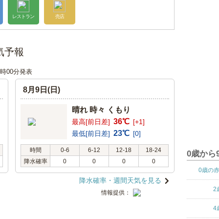
レストラン
売店
気予報
18時00分発表
8月9日(日)
晴れ 時々 くもり
36℃
最高[前日差]
[+1]
23℃
最低[前日差]
[0]
時間
0-6
6-12
12-18
18-24
0歳から
降水確率
0
0
0
0
0歳の
降水確率・週間天気を見る
2
情報提供：
4