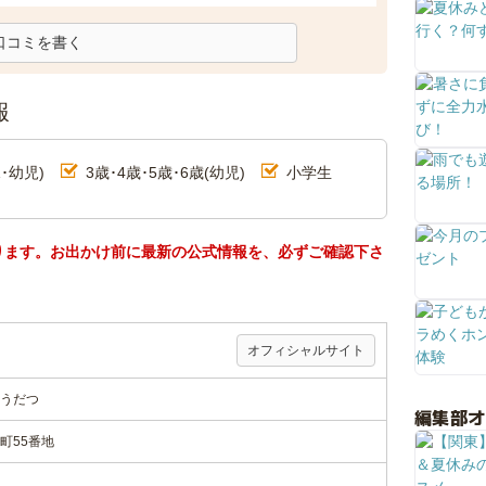
口コミを書く
報
･幼児)
3歳･4歳･5歳･6歳(幼児)
小学生
ります。お出かけ前に最新の公式情報を、必ずご確認下さ
オフィシャルサイト
うだつ
編集部
町55番地