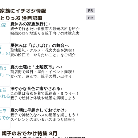
け家族にイチオシ情報
とりっぷ 注目記事
夏休みの家族旅行に♪
親子で行きたい倉敷市の観光名所を紹介
映画のロケ地巡り＆親子向けの体験充実
夏休みは「ばけばけ」の舞台へ
聖地巡礼・グルメ・花火大会を満喫！
夏の松江で「やりたいこと」をご紹介
夏の土曜は「土曜夜市」へ♪
商店街で縁日・屋台・イベント満喫！
食べて、遊んで、親子の思い出作り
涼やかな音色に癒やされる♪
この夏は浴衣を着て風鈴市・まつりへ！
親子で絵付け体験や絶景を満喫しよう
夏の朝に早起きしておでかけ♪
親子で神秘的なハスの絶景を楽しもう！
スイレンとの違い＆ハスまつり情報も
 親子のおでかけ特集 8月