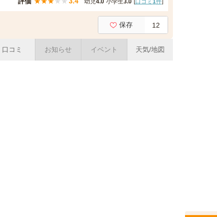
評価
★
★
★
★
★
3.4
幼児
4.0
小学生
3.0
[
口コミ
1
件
]
保存
12
口コミ
お知らせ
イベント
天気/地図