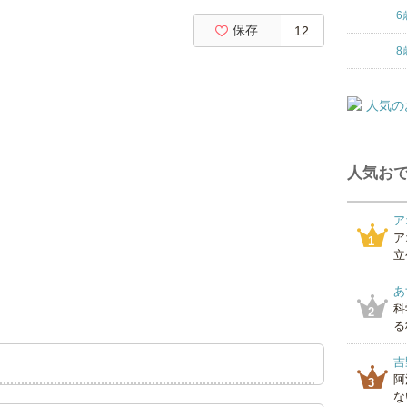
6
保存
12
8
人気おで
ア
ア
1
立
あ
科
2
る
吉
阿
3
な