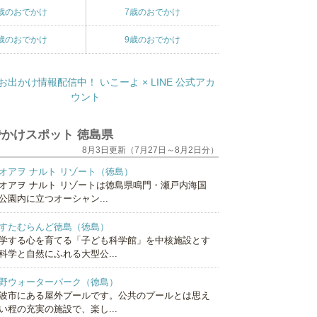
歳のおでかけ
7歳のおでかけ
歳のおでかけ
9歳のおでかけ
かけスポット 徳島県
8月3日更新（7月27日～8月2日分）
オアヲ ナルト リゾート（徳島）
オアヲ ナルト リゾートは徳島県鳴門・瀬戸内海国
公園内に立つオーシャン...
すたむらんど徳島（徳島）
学する心を育てる「子ども科学館」を中核施設とす
科学と自然にふれる大型公...
野ウォーターパーク（徳島）
波市にある屋外プールです。公共のプールとは思え
い程の充実の施設で、楽し...