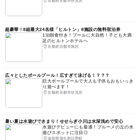
京都府京都市伏見区
超豪華！8組最大24名様「ヒルトン」8施設の無料宿泊券
1泊朝食付き！プールに大自然！子ども大満
足のヒルトンホテルへ
京都府京都市南区
広々としたボールプール！広すぎて泳げる！？？？
巨大ボールプールで大人も子供もおもいっき
り遊べます！
京都府京都市伏見区
暑い夏は水遊びできまり！せせらぎ小川は水深浅めで安心
水遊びデビューにも最適！ブルーメの丘の水
遊びスポットに注目◎
滋賀県蒲生郡日野町