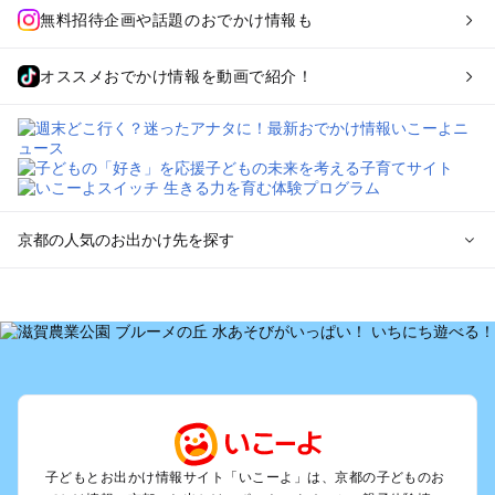
無料招待企画や話題のおでかけ情報も
オススメおでかけ情報を動画で紹介！
京都の人気のお出かけ先を探す
京都のエリアからプール子ども連れのお出かけスポット
を探す
宇治・京都南部（長岡京・山崎）のプールお出かけ
京都駅周辺・四条河原町・東寺・伏見（伏見稲荷）のプールお
出かけ
天橋立・舞鶴・丹後半島のプールお出かけ
福知山・綾部のプールお出かけ
亀岡・湯の花・美山・丹波のプールお出かけ
子どもとお出かけ情報サイト「いこーよ」は、京都の子どものお
嵐山・嵯峨野・高雄のプールお出かけ