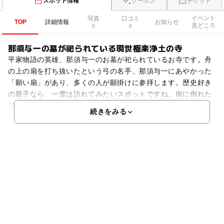
スポット情報
クーポン
チケット
イベント
写真
口コミ
TOP
詳細情報
お知らせ
見どころ
0
0
那須与一の墓が祀られている現世極楽浄土の寺
平家物語の英雄、那須与一のお墓が祀られているお寺です。舟
の上の扇を打ち抜いたという弓の名手、那須与一にあやかった
「願い扇」があり、多くの人が願掛けに参拝します。歴史好き
の親子なら、一度は訪れてみたいスポットですね。病に倒れた
那須与一がすがったという仏様が、日本で唯一ここにだけある
続きをみる