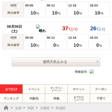
時間
00-06
06-12
12-18
18-24
10
10
10
10
降水確率
%
%
%
%
08月08日
37
26
℃
[+2]
℃
[-1]
晴れ
(土)
時間
00-06
06-12
12-18
18-24
10
0
10
0
降水確率
%
%
%
%
週間天気をみる
情報提供：
オンライン
おでかけ
イベント
チケット
クーポン
イベント
おでかけ
ランキング
年齢別
特集
子育て
ニュース
全国
関西
京都府
即成院