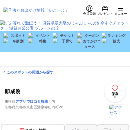
会員登録
プレゼント
メニュー
このスポットの周辺から探す
即成院
保存
0
未評価
アプリで口コミ投稿！
京都府京都市東山区涌泉寺山内町28