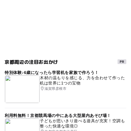
GW(ゴールデンウィーク)2027
午後から遊べる
専用駐車場はありません。
泉涌寺と一緒にお参りの方には、泉涌寺に無料駐車場があ
朝から遊べる
一流を知る
タイムスリップ
ります。
gw2015
ゴールデンウィーク2016
GW(ゴールデンウィーク)2015
GW(ゴールデンウィーク)2016
三連休
京阪本線
GW
秋のお出かけ2026
夏休み・自由研究2026
京都周辺の注目お出かけ
GW2016
外遊び
シルバーウィーク2026
初詣
特別体験♪6歳になったら学習机を家族で作ろう！
京阪本線(京都府)
交通安全の神社・寺院
木材の温もりを感じる、力を合わせて作った
机は世界に1つの宝物
滋賀県彦根市
利用料無料！京都競馬場の中にある大型屋内あそび場！
子どもが思いきり遊べる遊具が充実！空調も
整った快適な環境◎