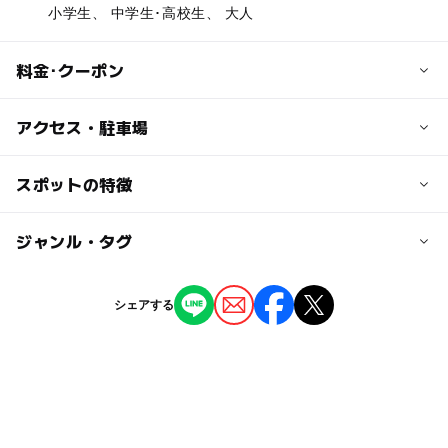
小学生、 中学生･高校生、 大人
料金･クーポン
子供の料金
アクセス・駐車場
300円
「阿弥陀如来と二十五菩薩像」をおまつりする本堂内陣へ
交通アクセス
スポットの特徴
の特別拝観料金。
市バス：「泉涌寺道」下車⇒徒歩7分
中高大学生、専門学生対象。
京阪：「東福寺」駅下車⇒徒歩10分
ー
◯
駐車場あり
ジャンル・タグ
駅から近い
大人の料金
ー
ー
授乳室あり
託児所
ジャンル
500円
近くの駅
シェアする
「阿弥陀如来と二十五菩薩像」をおまつりする本堂内陣へ
神社・寺院
東福寺駅
◯
ー
雨でもOK
ベビーカーOK
の特別拝観料金。
タグ
鳥羽街道駅
ー
ー
食事持込OK
レストラン
奈良線
駅から近い
奈良線(京都府)
ー
ー
売店
オムツ交換台
駐車場詳細