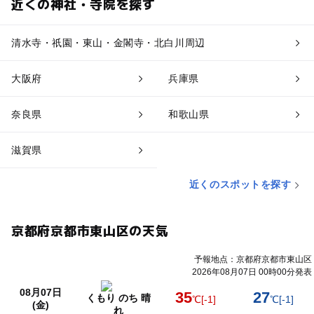
近くの神社・寺院を探す
清水寺・祇園・東山・金閣寺・北白川周辺
大阪府
兵庫県
奈良県
和歌山県
滋賀県
近くのスポットを探す
京都府京都市東山区の天気
予報地点：京都府京都市東山区
2026年08月07日 00時00分発表
08月07日
35
27
くもり のち 晴
℃
[-1]
℃
[-1]
(金)
れ