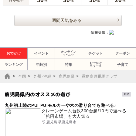
50
30
30
20
%
%
%
%
週間天気をみる
情報提供：
オンライン
おでかけ
イベント
チケット
クーポン
イベント
おでかけ
ランキング
年齢別
特集
子育て
ニュース
全国
九州･沖縄
鹿児島県
霧島高原乗馬クラブ
鹿児島県内のオススメの遊び
九州初上陸のPUI PUIモルカーや木の滑り台でも遊べる♪
クレーンゲーム台数300台超!10円で遊べる
「拾円市場」も大人気☆
鹿児島県鹿児島市