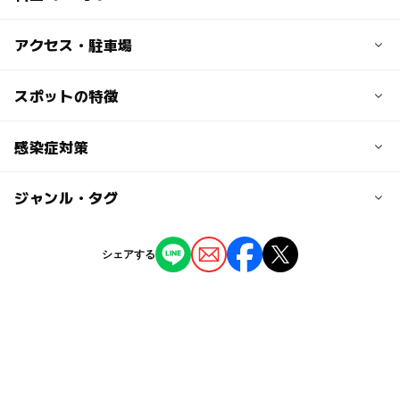
子供の料金
アクセス・駐車場
引き馬コース：1,070円，乗馬体験10分コース：2,200
円，乗馬体験20分コース：3,960円
交通アクセス
スポットの特徴
鹿児島空港よりバスで約30分「牧場」バス停下車すぐ
大人の料金
◯
ー
駐車場あり
感染症対策
駅から近い
引き馬コース：1,070円，乗馬体験10分コース：2,200
駐車場料金
円，乗馬体験20分コース：3,960円
無料
ー
ー
授乳室あり
託児所
ジャンル・タグ
当クラブでは、以下の対策を実施しています。
◯
◯
雨でもOK
ベビーカーOK
駐車場詳細
・入場時に手指消毒。
ジャンル
シェアする
・従業員のマスク着用・体調管理。
無料（15台）
体験施設
◯
ー
食事持込OK
レストラン
◯
ー
売店
オムツ交換台
タグ
乗馬
夏休み2015
動物大好き
夏休み2016
2014年夏休み特集
穴場
動物ふれあい体験