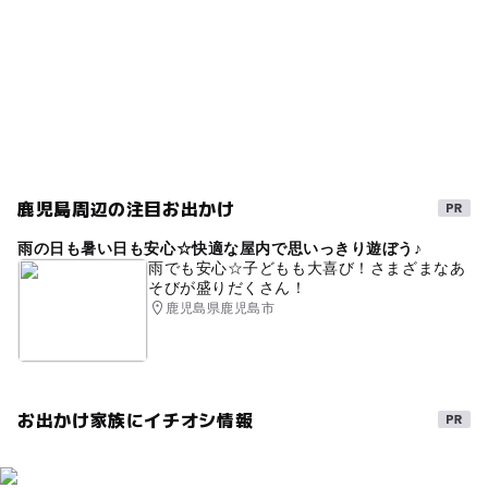
夏休み2026
動物とふれあう
旅行
午後から遊べる
寒くても楽しめる
外遊び
寒い日でもOK
アウトドア
夏休み2014
動物と触れ合う
三世代で楽しめる牧場・動物園
梅雨
春休み2027
霧島
寒い日
雨でもOK
日帰り
乗馬体験
鹿児島周辺の注目お出かけ
雨の日でもOK
ドライブ
冬休み2025-2026
雨の日も暑い日も安心☆快適な屋内で思いっきり遊ぼう♪
雨のお出かけ
GW(ゴールデンウィーク)2027
雨でも安心☆子どもも大喜び！さまざまなあ
そびが盛りだくさん！
駐車場あり
自然体験
鹿児島県鹿児島市
お出かけ家族にイチオシ情報