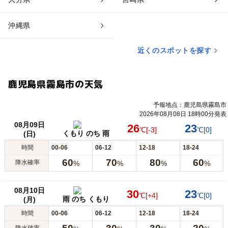
沖縄県
近くのスポットを探す
鹿児島県霧島市の天気
予報地点：鹿児島県霧島市
2026年08月08日 18時00分発表
08月09日
26
23
℃
[-3]
℃
[0]
くもり のち 雨
(日)
時間
00-06
06-12
12-18
18-24
60
70
80
60
降水確率
%
%
%
%
08月10日
30
23
℃
[+4]
℃
[0]
雨 のち くもり
(月)
時間
00-06
06-12
12-18
18-24
降水確率