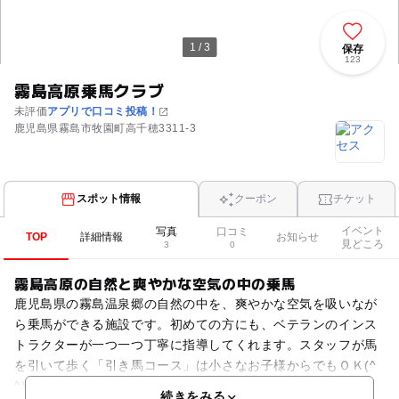
1 / 3
保存
123
霧島高原乗馬クラブ
未評価
アプリで口コミ投稿！
鹿児島県霧島市牧園町高千穂3311-3
スポット情報
クーポン
チケット
イベント
写真
口コミ
TOP
詳細情報
お知らせ
見どころ
3
0
霧島高原の自然と爽やかな空気の中の乗馬
鹿児島県の霧島温泉郷の自然の中を、爽やかな空気を吸いなが
ら乗馬ができる施設です。初めての方にも、ベテランのインス
トラクターが一つ一つ丁寧に指導してくれます。スタッフが馬
を引いて歩く「引き馬コース」は小さなお子様からでもＯＫ(^
^)v 「乗馬体験コース」では乗馬の基本をレッスンしま
続きをみる