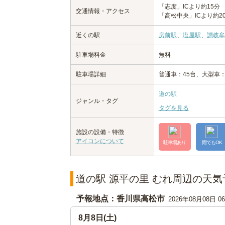
「志度」ICより約15分
交通情報・アクセス
「高松中央」ICより約2
近くの駅
房前駅
、
塩屋駅
、
讃岐牟
駐車場料金
無料
駐車場詳細
普通車：45台、大型車：
道の駅
ジャンル・タグ
タグを見る
施設の設備・特徴
アイコンについて
駐車場あり
雨でもOK
道の駅 源平の里 むれ周辺の天気
予報地点：香川県高松市
2026年08月08日 
8月8日(土)