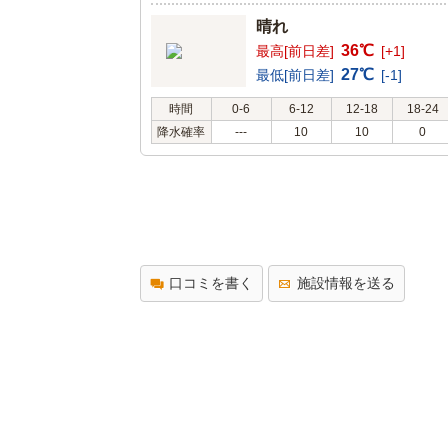
晴れ
36℃
最高[前日差]
[+1]
27℃
最低[前日差]
[-1]
時間
0-6
6-12
12-18
18-24
降水確率
---
10
10
0
口コミを書く
施設情報を送る