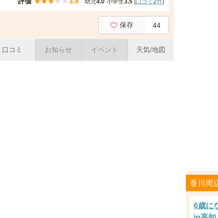
評価
★
★
★
★
★
3.8
幼児
4.0
小学生
3.5
[
口コミ
2
件
]
保存
44
口コミ
お知らせ
イベント
天気/地図
香川周
6歳に
in高知