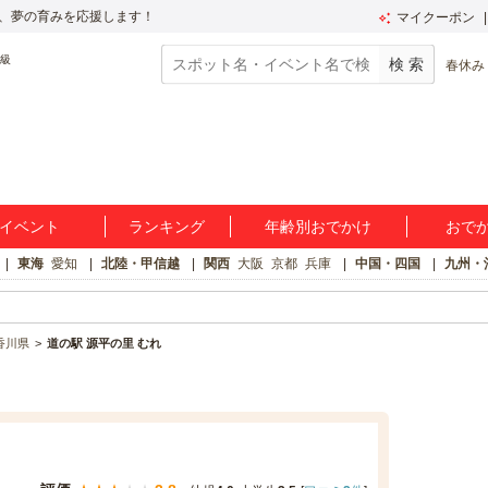
、夢の育みを応援します！
マイクーポン
春休み
イベント
ランキング
年齢別おでかけ
おで
東海
愛知
北陸・甲信越
関西
大阪
京都
兵庫
中国・四国
九州・
香川県
道の駅 源平の里 むれ