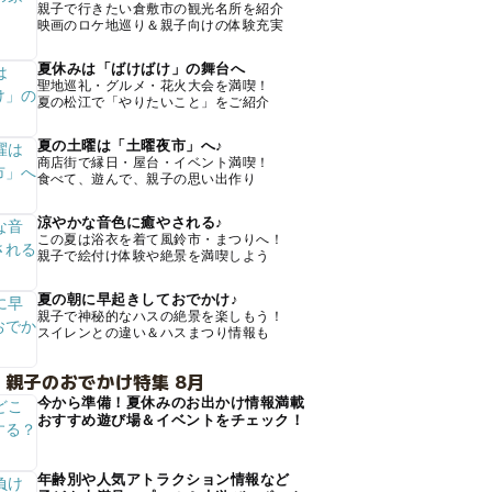
親子で行きたい倉敷市の観光名所を紹介
映画のロケ地巡り＆親子向けの体験充実
夏休みは「ばけばけ」の舞台へ
聖地巡礼・グルメ・花火大会を満喫！
夏の松江で「やりたいこと」をご紹介
夏の土曜は「土曜夜市」へ♪
商店街で縁日・屋台・イベント満喫！
食べて、遊んで、親子の思い出作り
涼やかな音色に癒やされる♪
この夏は浴衣を着て風鈴市・まつりへ！
親子で絵付け体験や絶景を満喫しよう
夏の朝に早起きしておでかけ♪
親子で神秘的なハスの絶景を楽しもう！
スイレンとの違い＆ハスまつり情報も
 親子のおでかけ特集 8月
今から準備！夏休みのお出かけ情報満載
おすすめ遊び場＆イベントをチェック！
年齢別や人気アトラクション情報など