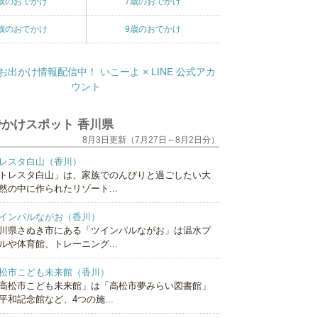
歳のおでかけ
7歳のおでかけ
歳のおでかけ
9歳のおでかけ
かけスポット 香川県
8月3日更新（7月27日～8月2日分）
レスタ白山（香川）
トレスタ白山」は、家族でのんびりと過ごしたい大
然の中に作られたリゾート...
インパルながお（香川）
川県さぬき市にある「ツインパルながお」は温水プ
ルや体育館、トレーニング...
松市こども未来館（香川）
高松市こども未来館」は「高松市夢みらい図書館」
平和記念館など、4つの施...