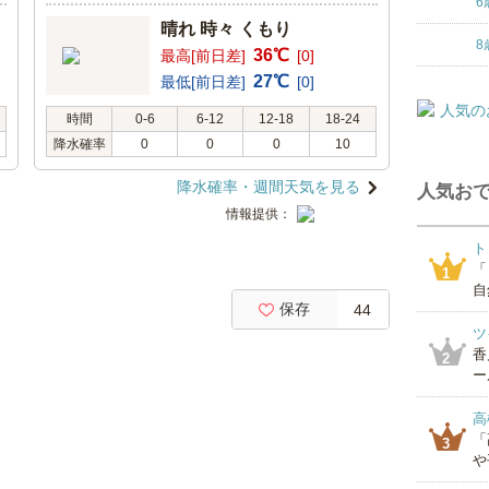
6
晴れ 時々 くもり
8
36℃
最高[前日差]
[0]
27℃
最低[前日差]
[0]
時間
0-6
6-12
12-18
18-24
降水確率
0
0
0
10
降水確率・週間天気を見る
人気おで
情報提供：
ト
「
1
自
保存
44
ツ
香
2
ー
高
「
3
や