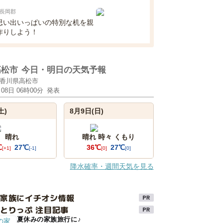
長岡郡
思い出いっぱいの特別な机を親
作りしよう！
高松市
今日・明日の天気予報
香川県高松市
月08日 06時00分
発表
土)
8月9日(日)
晴れ
晴れ 時々 くもり
℃
27℃
36℃
27℃
[+1]
[-1]
[0]
[0]
降水確率・週間天気を見る
け家族にイチオシ情報
とりっぷ 注目記事
夏休みの家族旅行に♪