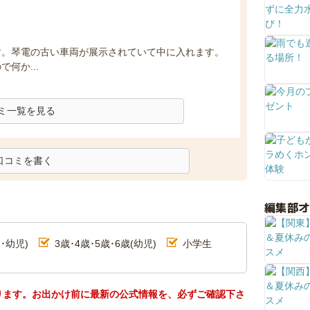
す。琴電の古い車両が展示されていて中に入れます。
何か...
ミ一覧を見る
口コミを書く
編集部
･幼児)
3歳･4歳･5歳･6歳(幼児)
小学生
ります。お出かけ前に最新の公式情報を、必ずご確認下さ