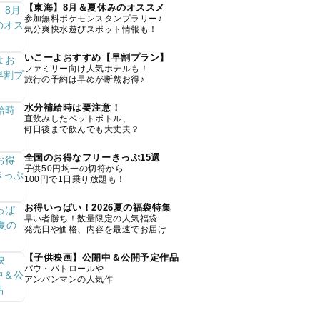
【東海】8月＆夏休みのオススメ
参加無料ポケモンスタンプラリー♪
気分爽快水遊びスポット情報も！
いこーよおすすめ【早割プラン】
ファミリー向け人気ホテルも！
旅行の予約は早めが断然お得♪
水分補給時は要注意！
直飲みしたペットボトル、
何日後まで飲んでも大丈夫？
全国のお得なフリーきっぷ15選
子供50円均一の切符から
100円で1日乗り放題も！
お得いっぱい！2026夏の福袋特集
早い者勝ち！数量限定の人気福袋
発売日や価格、内容を最速でお届け
【子供映画】公開中＆公開予定作品
パウ・パトロールや
アンパンマンの人気作