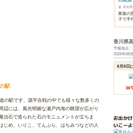
高知県
家族の
子で手
香川県
予報地点：
2026年08
8月8日(
の駅
36
る道の駅です。源平合戦の中でも様々な数多くの
周辺には、風光明媚な瀬戸内海の眺望が広がり
庵治石で造られた石のモニュメントが立ちま
お出か
いこーよ
はじめ、いりこ、てんぷら、はちみつなどの人