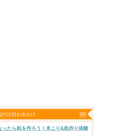
辺の注目お出かけ
なったら机を作ろう！木こり&机作り体験