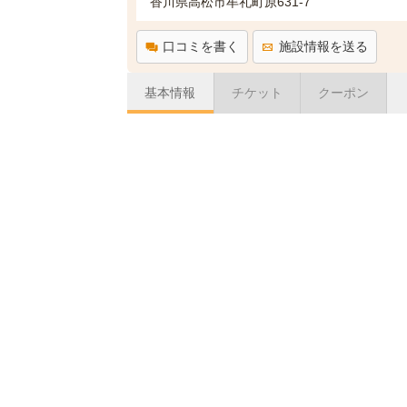
香川県高松市牟礼町原631-7
口コミを書く
施設情報を送る
基本情報
チケット
クーポン