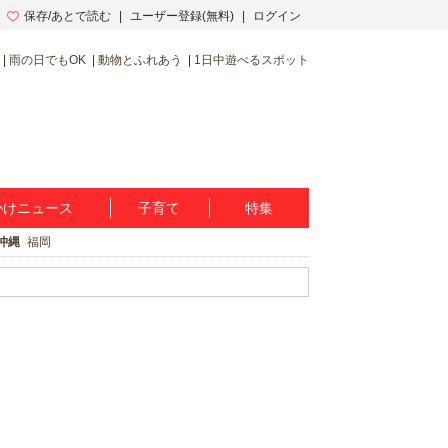
保存/あとで読む
ユーザー登録(無料)
ログイン
雨の日でもOK
動物とふれあう
1日中遊べるスポット
かけニュース
子育て
特集
沖縄
福岡