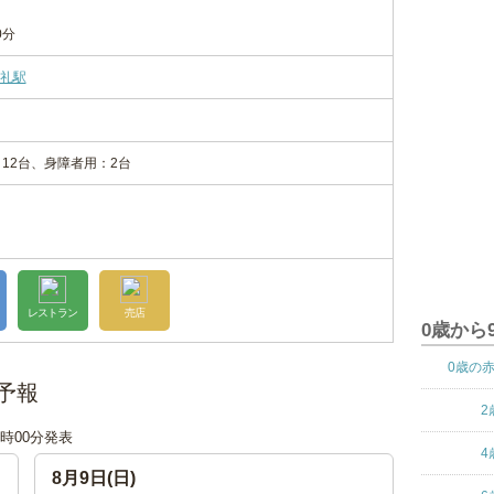
0分
礼駅
12台、身障者用：2台
レストラン
売店
0歳から
0歳の
予報
2
06時00分発表
4
8月9日(日)