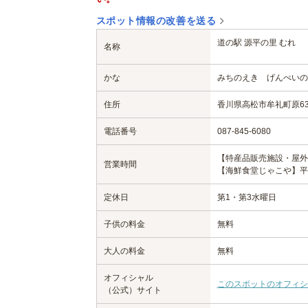
スポット情報の改善を送る
道の駅 源平の里 むれ
名称
かな
みちのえき げんぺいの
住所
香川県高松市牟礼町原631
電話番号
087-845-6080
【特産品販売施設・屋外休憩
営業時間
【海鮮食堂じゃこや】平日11
定休日
第1・第3水曜日
子供の料金
無料
大人の料金
無料
オフィシャル
このスポットのオフィシ
（公式）サイト