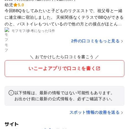
幼児
5.0
今回BBQをしてみたいと子どものリクエストで、祖父母と一緒
に連立棟に宿泊しました。 天候関係なくテラスでBBQができる
のと、バストイレもついているので他の方との接点がほとんど
無く過ごせるのが良かったです😃 思っていたよりも綺麗でし
モフモフ
/
参考に
なった!
1件
た。 キッチンのスポンジも新品が置いてあったり、色々気を遣
2件の口コミをもっと見る
っているのだと思います。 6人で泊まって3万円なので、お値段
考えたら大満足です！ 食材は小田原で買って持参しました。
＼ おでかけしたら口コミを書こう ／
夜はとても静かです。 朝は鳥のさえずりで目が覚めるステキな
環境でした。 連立棟でしたがお隣の声など気になりませんでし
いこーよアプリで口コミを書く
た。 パパは毎年の恒例行事にしたいと言っている程みんな満足
です！
以下情報は、最新の情報ではない可能性もあります。
お出かけ前に最新の公式情報を、必ずご確認下さい。
スポット情報の改善を送る
サイト