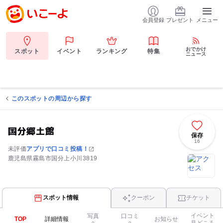
会員登録
プレゼント
メニュー
おでかけ
スポット
イベント
ランキング
特集
ニュース
このスポットの周辺から探す
国分郷土館
保存
16
未評価
アプリで口コミ投稿！
鹿児島県霧島市国分上小川3819
スポット情報
クーポン
チケット
イベント
写真
口コミ
TOP
詳細情報
お知らせ
見どころ