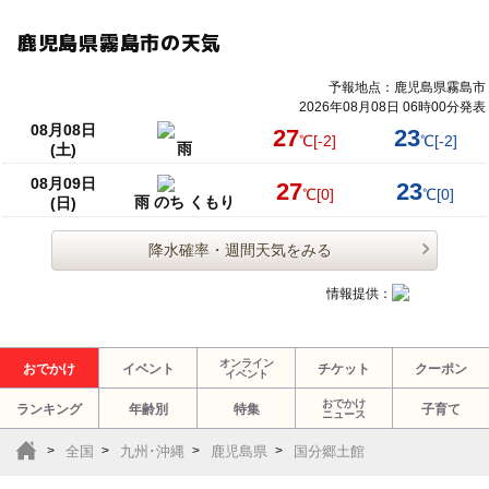
鹿児島県霧島市の天気
予報地点：鹿児島県霧島市
2026年08月08日 06時00分発表
08月08日
27
23
℃
[-2]
℃
[-2]
雨
(土)
08月09日
27
23
℃
[0]
℃
[0]
雨 のち くもり
(日)
降水確率・週間天気をみる
情報提供：
オンライン
おでかけ
イベント
チケット
クーポン
イベント
おでかけ
ランキング
年齢別
特集
子育て
ニュース
全国
九州･沖縄
鹿児島県
国分郷土館