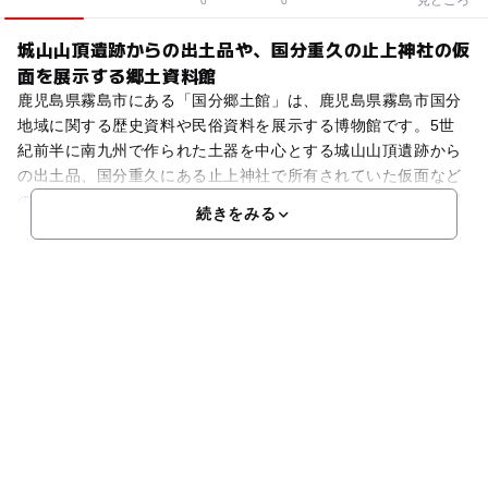
0
0
城山山頂遺跡からの出土品や、国分重久の止上神社の仮
面を展示する郷土資料館
鹿児島県霧島市にある「国分郷土館」は、鹿児島県霧島市国分
地域に関する歴史資料や民俗資料を展示する博物館です。5世
紀前半に南九州で作られた土器を中心とする城山山頂遺跡から
の出土品、国分重久にある止上神社で所有されていた仮面など
の文化財をはじめ、、朱印状、環頭太刀、国分たばこなど、郷
続きをみる