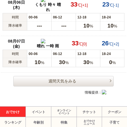
08月06日
33
23
くもり 時々 晴
℃
[+1]
℃
[-1]
(木)
れ
時間
00-06
06-12
12-18
18-24
---
---
10
10
降水確率
%
%
08月07日
33
26
℃
[0]
℃
[+2]
晴れ 一時 雨
(金)
時間
00-06
06-12
12-18
18-24
10
30
30
0
降水確率
%
%
%
%
週間天気をみる
情報提供：
オンライン
おでかけ
イベント
チケット
クーポン
イベント
おでかけ
ランキング
年齢別
特集
子育て
ニュース