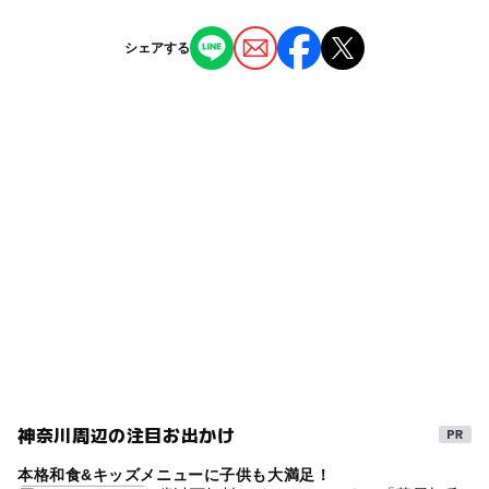
近くの駅
南万騎が原駅
ー
ー
授乳室あり
託児所
ジャンル
シェアする
公園・総合公園
ー
◯
雨でもOK
ベビーカーOK
希望ヶ丘駅
タグ
ー
ー
食事持込OK
レストラン
緑園都市駅
雑木林
無料施設
散策路
夏休み2026
ブランコ
ー
ー
売店
オムツ交換台
住宅街にある公園
広場
冬休み2025-2026
すべり台
相鉄いずみ野線
相鉄本線
砂場
春休み2027
横浜市
近隣公園
神奈川周辺の注目お出かけ
本格和食&キッズメニューに子供も大満足！