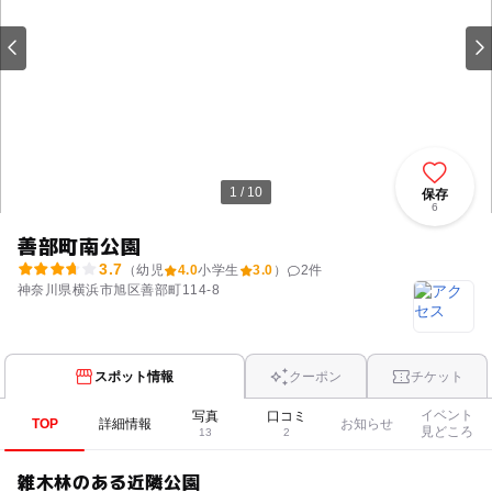
1 / 10
保存
6
善部町南公園
3.7
（幼児
4.0
小学生
3.0
）
2
件
神奈川県横浜市旭区善部町114-8
スポット情報
クーポン
チケット
イベント
写真
口コミ
TOP
詳細情報
お知らせ
見どころ
13
2
雑木林のある近隣公園