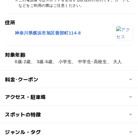
などをご利用の際はご注意ください。
住所
神奈川県横浜市旭区善部町114-8
対象年齢
0歳-2歳、 3歳-6歳、 小学生、 中学生･高校生、 大人
料金･クーポン
子供の料金
アクセス・駐車場
無料
交通アクセス
スポットの特徴
大人の料金
相鉄線南万騎が原駅下車徒歩7分
無料
ー
ー
駐車場あり
ジャンル・タグ
駅から近い