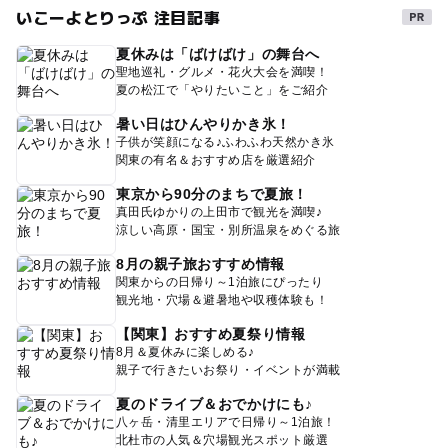
いこーよとりっぷ 注目記事
夏休みは「ばけばけ」の舞台へ
聖地巡礼・グルメ・花火大会を満喫！
夏の松江で「やりたいこと」をご紹介
暑い日はひんやりかき氷！
子供が笑顔になる♪ふわふわ天然かき氷
関東の有名＆おすすめ店を厳選紹介
東京から90分のまちで夏旅！
真田氏ゆかりの上田市で観光を満喫♪
涼しい高原・国宝・別所温泉をめぐる旅
8月の親子旅おすすめ情報
関東からの日帰り～1泊旅にぴったり
観光地・穴場＆避暑地や収穫体験も！
【関東】おすすめ夏祭り情報
8月＆夏休みに楽しめる♪
親子で行きたいお祭り・イベントが満載
夏のドライブ＆おでかけにも♪
八ヶ岳・清里エリアで日帰り～1泊旅！
北杜市の人気＆穴場観光スポット厳選