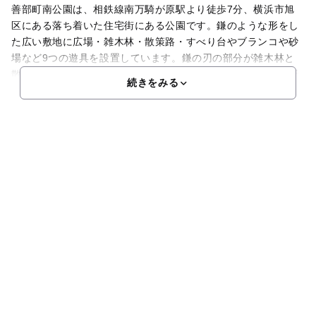
善部町南公園は、相鉄線南万騎が原駅より徒歩7分、横浜市旭
区にある落ち着いた住宅街にある公園です。鎌のような形をし
た広い敷地に広場・雑木林・散策路・すべり台やブランコや砂
場など9つの遊具を設置しています。鎌の刃の部分が雑木林と
散策路。自然と触れ合ったり、緑の中を走り回ったりと四季折
続きをみる