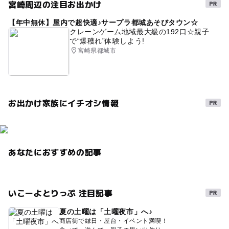
宮崎周辺の注目お出かけ
農家レストラン
冬休み2025-2026
【年中無休】屋内で超快適♪サープラ都城あそびタウン☆
GW(ゴールデンウィーク)2027
クレーンゲーム地域最大級の192口☆親子
で“爆穫れ”体験しよう!
障害者用トイレがある道の駅
野菜直売所
宮崎県都城市
午後から遊べる
室内
寒い日
農村レストラン
0円お出かけ
雨の日おでかけ
シルバーウィーク2026
お出かけ家族にイチオシ情報
産直
障害者専用駐車がある道の駅
梅雨
夏休み2026
節約
節約遊び場
雨でも遊べる
特産販売所がある道の駅
農産物直売所
節約お出かけ
あなたにおすすめの記事
自然体験
駐車場あり
寒くても楽しめる
体験工房
雨でも楽しめる
無料で遊べる
雨の日でもOK
いこーよとりっぷ 注目記事
夏の土曜は「土曜夜市」へ♪
商店街で縁日・屋台・イベント満喫！