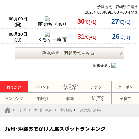
予報地点：宮崎県日南市
2026年08月09日 00時00分発表
08月09日
30
27
℃
[+1]
℃
[+1]
雨 のち くもり
(日)
08月10日
31
26
℃
[+1]
℃
[-1]
くもり 一時 雨
(月)
降水確率・週間天気をみる
情報提供：
オンライン
おでかけ
イベント
チケット
クーポン
イベント
おでかけ
ランキング
年齢別
特集
子育て
ニュース
全国
九州･沖縄
宮崎県
道の駅 酒谷
九州･沖縄おでかけ人気スポットランキング