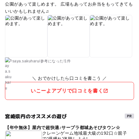
公園があって楽しめます。 広場もあってお弁当をもってきても
いいかもしれません♫
saya.sakuharu
/
参考に
なった!
1件
＼ おでかけしたら口コミを書こう ／
いこーよアプリで口コミを書く
宮崎県内のオススメの遊び
【年中無休】屋内で超快適♪サープラ都城あそびタウン☆
クレーンゲーム地域最大級の192口☆親子
で“爆穫れ”体験しよう!