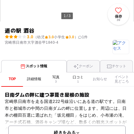
1 / 3
保存
39
道の駅 酒谷
3.0
（幼児
3.0
小学生
3.0
）
1
件
宮崎県日南市大字酒谷甲1840-4
スポット情報
クーポン
チケット
イベント
写真
口コミ
TOP
詳細情報
お知らせ
見どころ
3
1
日南ダムの畔に建つ茅葺き屋根の施設
宮崎県日南市を走る国道222号線沿いにある道の駅です。日南
市と都城市の中間の日南ダムの畔に位置します。周辺には、日
本の棚田百選に選ばれた「坂元棚田」をはじめ、小布瀬の滝、
アーチ式石橋、酒谷キャンプ場など、数多くの観光スポットが
点在しています。敷地内には、一際目立つ茅葺き屋根の施設
続きをみる