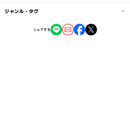
大人の料金
日南市役所より国道222号線を西へ約25分
無料
宮崎自動車道「都城」ICより国道10号線、国道222号線経
◯
ー
駐車場あり
ジャンル・タグ
駅から近い
由約35km約50分
ー
ー
授乳室あり
託児所
ジャンル
駐車場料金
シェアする
道の駅
無料
◯
ー
雨でもOK
ベビーカーOK
駐車場詳細
タグ
ー
◯
食事持込OK
レストラン
普通車：63台、大型車：3台、身障者用：2台
節約おでかけ
グルメ
無料施設
◯
◯
売店
オムツ交換台
親子でショッピング
タダでお出かけ
レストランがある道の駅
春休み2027
秋のお出かけ2026
雨のお出かけ
食を楽しむ
クリスマス2026
寒い日でもOK
節約でおでかけ
0円スポット
節約子連れ
子供広場
0円遊び場
雨でもOK
直売所
公園がある道の駅