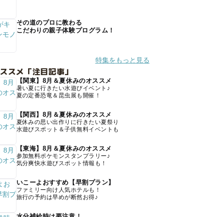
その道のプロに教わる
こだわりの親子体験プログラム！
特集をもっと見る
オススメ「注目記事」
【関東】8月＆夏休みのオススメ
暑い夏に行きたい水遊びイベント♪
夏の定番恐竜＆昆虫展も開催！
【関西】8月＆夏休みのオススメ
夏休みの思い出作りに行きたい夏祭り
水遊びスポット＆子供無料イベントも
【東海】8月＆夏休みのオススメ
参加無料ポケモンスタンプラリー♪
気分爽快水遊びスポット情報も！
いこーよおすすめ【早割プラン】
ファミリー向け人気ホテルも！
旅行の予約は早めが断然お得♪
水分補給時は要注意！