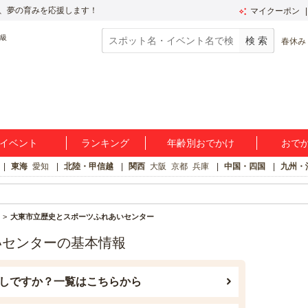
、夢の育みを応援します！
マイクーポン
春休み
イベント
ランキング
年齢別おでかけ
おで
東海
愛知
北陸・甲信越
関西
大阪
京都
兵庫
中国・四国
九州・
大東市立歴史とスポーツふれあいセンター
いセンターの基本情報
しですか？一覧はこちらから