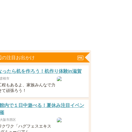
辺の注目お出かけ
なったら机を作ろう！机作り体験in滋賀
彦根市
工程もあるよ、家族みんなで力
せて頑張ろう！
館内で１日中遊べる！夏休み注目イベン
催
大阪市西区
ワクワク「ハグフェスエキス
ハグミュージアム