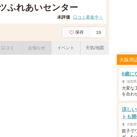
ツふれあいセンター
未評価
口コミ募集中！
保存
19
口コミ
お知らせ
イベント
天気/地図
大阪周
6歳に
滋賀県
大変な
を合わ
涼しい
トも開
大阪府
親子で
ポ」&