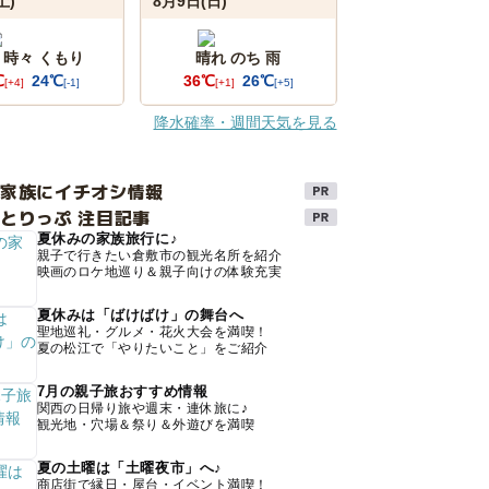
土)
8月9日(日)
 時々 くもり
晴れ のち 雨
℃
24℃
36℃
26℃
[+4]
[-1]
[+1]
[+5]
降水確率・週間天気を見る
け家族にイチオシ情報
とりっぷ 注目記事
夏休みの家族旅行に♪
親子で行きたい倉敷市の観光名所を紹介
映画のロケ地巡り＆親子向けの体験充実
夏休みは「ばけばけ」の舞台へ
聖地巡礼・グルメ・花火大会を満喫！
夏の松江で「やりたいこと」をご紹介
7月の親子旅おすすめ情報
関西の日帰り旅や週末・連休旅に♪
観光地・穴場＆祭り＆外遊びを満喫
夏の土曜は「土曜夜市」へ♪
商店街で縁日・屋台・イベント満喫！