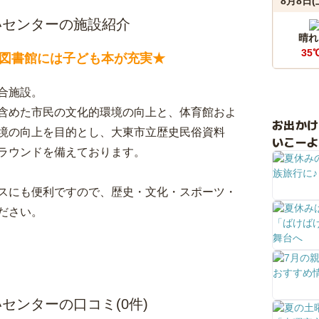
8月8日(
いセンターの施設紹介
晴れ
35
図書館には子ども本が充実★
合施設。
含めた市民の文化的環境の向上と、体育館およ
お出か
境の向上を目的とし、大東市立歴史民俗資料
いこーよ
ラウンドを備えております。
スにも便利ですので、歴史・文化・スポーツ・
ださい。
センターの口コミ(0件)