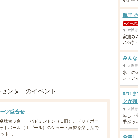
親子で
クーポ
大阪府
家族み
♪10時
みんなで
大阪府
氷上の
ン・アイ
いセンターのイベント
8/3
クが超
大阪府
ーツ盛合せ
涼しい
卓球台３台）、バドミントン（１面）、ドッヂボー
手ぶら
ットボール（１ゴール）のシュート練習を楽しんで
ト...
今年リ