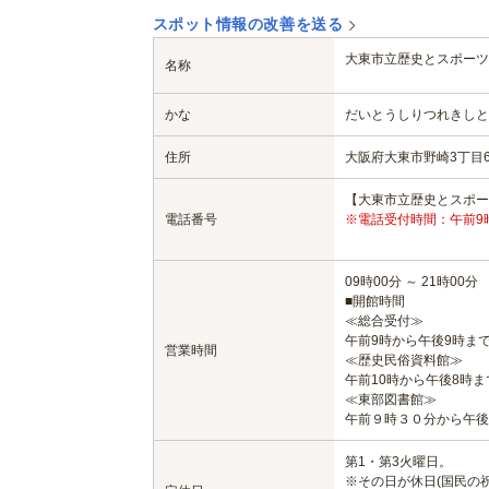
スポット情報の改善を送る
大東市立歴史とスポーツ
名称
かな
だいとうしりつれきしと
住所
大阪府大東市野崎3丁目
【大東市立歴史とスポーツふ
電話番号
※電話受付時間：午前9
09時00分 ～ 21時00分
■開館時間
≪総合受付≫
午前9時から午後9時ま
営業時間
≪歴史民俗資料館≫
午前10時から午後8時ま
≪東部図書館≫
午前９時３０分から午後
第1・第3火曜日。
※その日が休日(国民の祝