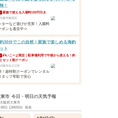
検！
家族で使える入場料100円引き
ン
大阪市鶴見区
ンターなど遊びが充実！入園料
ーポンも進呈中☆
約30分でこの自然！家族で楽しめる海釣
ット
🎣いこーよ限定｜駐車場利用で午後から使える！釣
ン
とセット割クーポン
大阪市住之江区
料！超特割クーポンでレンタル
スタッフ常駐で安心
大東市
今日・明日の天気予報
大阪府大東市
月08日 12時00分
発表