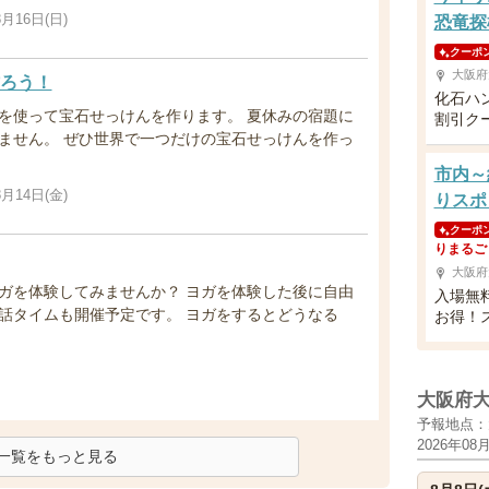
8月16日(日)
恐竜探
クーポ
大阪府
ろう！
化石ハ
を使って宝石せっけんを作ります。 夏休みの宿題に
割引ク
ません。 ぜひ世界で一つだけの宝石せっけんを作っ
市内～
8月14日(金)
りスポ
クーポ
りまるご
大阪府
ガを体験してみませんか？ ヨガを体験した後に自由
入場無
話タイムも開催予定です。 ヨガをするとどうなる
お得！
大阪府
予報地点：
2026年08
一覧をもっと見る