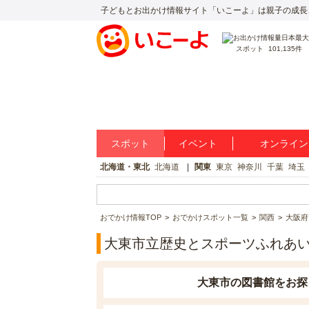
子どもとお出かけ情報サイト「いこーよ」は親子の成長
スポット
101,135件
スポット
イベント
オンライン
北海道・東北
北海道
関東
東京
神奈川
千葉
埼玉
おでかけ情報TOP
おでかけスポット一覧
関西
大阪府
大東市立歴史とスポーツふれあ
大東市の図書館をお探