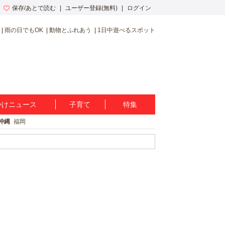
保存/あとで読む
ユーザー登録(無料)
ログイン
雨の日でもOK
動物とふれあう
1日中遊べるスポット
かけニュース
子育て
特集
沖縄
福岡