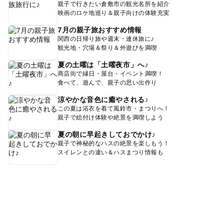
親子で行きたい倉敷市の観光名所を紹介
映画のロケ地巡り＆親子向けの体験充実
7月の親子旅おすすめ情報
関西の日帰り旅や週末・連休旅に♪
観光地・穴場＆祭り＆外遊びを満喫
夏の土曜は「土曜夜市」へ♪
商店街で縁日・屋台・イベント満喫！
食べて、遊んで、親子の思い出作り
涼やかな音色に癒やされる♪
この夏は浴衣を着て風鈴市・まつりへ！
親子で絵付け体験や絶景を満喫しよう
夏の朝に早起きしておでかけ♪
親子で神秘的なハスの絶景を楽しもう！
スイレンとの違い＆ハスまつり情報も