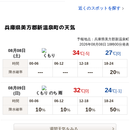
近くのスポットを探す
兵庫県美方郡新温泉町の天気
予報地点：兵庫県美方郡新温泉町
2026年08月08日 18時00分発表
08月08日
34
27
℃
[-5]
℃
[0]
くもり
(土)
時間
00-06
06-12
12-18
18-24
---
---
---
20
降水確率
%
08月09日
32
24
℃
[0]
℃
[-1]
くもり のち 雨
(日)
時間
00-06
06-12
12-18
18-24
10
10
10
50
降水確率
%
%
%
%
週間天気をみる