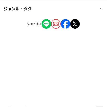
【車】
にオフィシャルサイトなどでお確かめください）
ー
ー
駐車場あり
ジャンル・タグ
駅から近い
播但連絡道「和田山」ICより約1時間10分，北近畿豊岡道
（いこーよ調べ）
「和田山」ICより約1時間10分
ー
ー
授乳室あり
託児所
ジャンル
シェアする
駐車場詳細
神社・寺院
ー
◯
雨でもOK
ベビーカーOK
なし
タグ
ー
ー
食事持込OK
レストラン
お花見2027
0円お出かけ
1日遊べるスポット
ー
ー
売店
オムツ交換台
歴史文化
シルバーウィーク2026
さくら
1日中遊べるスポット
散歩
交通安全の神社・寺院
節約お出かけ
桜
春休み2027
桜の見ごろ4月(例年)
三連休
歴史散策
0円スポット
タダでお出かけ
節約
ペットとお出かけ
節約おでかけ
古都めぐり