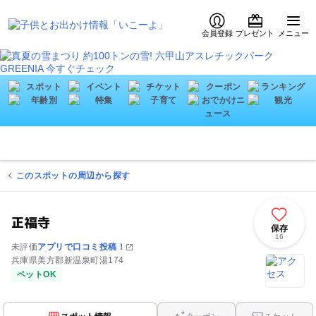
会員登録
プレゼント
メニュー
このスポットの周辺から探す
正福寺
保存
16
未評価
アプリで口コミ投稿！
兵庫県美方郡新温泉町湯174
ペットOK