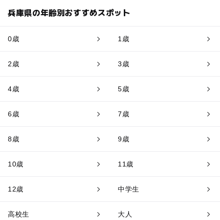
兵庫県の年齢別おすすめスポット
0歳
1歳
2歳
3歳
4歳
5歳
6歳
7歳
8歳
9歳
10歳
11歳
12歳
中学生
高校生
大人