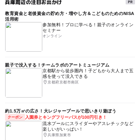
兵庫周辺の注目お出かけ
無料施設
0円遊び場
秋のお出かけ2026
教育資金と老後資金の貯め方・増やし方＆こどものためのNISA
ベビーカーOK
節約子連れ
節約でおでかけ
初詣
活用術
参加無料！プロに学べる！親子のオンライン
ペットOK
1日中楽しめる施設
ペット連れOK
セミナー
オンライン
ペット同伴
GW
桜お花見2027
節約遊び場
外遊び
無料で遊べる
GW(ゴールデンウィーク)2027
ベビーカーでお花見
ゴールデンウィーク
親子で没入する！チームラボのアートミュージアム
京都駅から徒歩圏内！子どもから大人まで五
午後から遊べる
天然記念物
感を使って没入できる
京都府京都市南区
約1.5万㎡の広さ！大レジャープールで思いきり遊ぼう
入園券とキングフリーパスが100円引き！
クーポン
流水プールにスライダーやアスレチックなど
楽しいがいっぱい！
兵庫県加東市