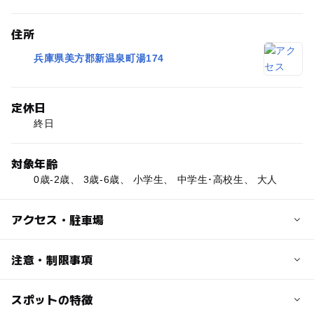
住所
兵庫県美方郡新温泉町湯174
定休日
終日
対象年齢
0歳-2歳、 3歳-6歳、 小学生、 中学生･高校生、 大人
アクセス・駐車場
交通アクセス
注意・制限事項
【電車】
JR「浜坂」駅よりバスで約25分「湯村温泉」停下車徒歩
スポットの特徴
■桜開花時期：4月上旬～4月中旬
約5分
（例年の開花情報をもとに入れています。必ずお出かけ前