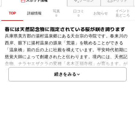
スポット情報
クーポン
チケット
イベント
写真
口コミ
TOP
詳細情報
お知らせ
見どころ
0
0
春には天然記念物に指定されている桜が咲き誇ります
兵庫県美方郡の湯村温泉郷にある天台宗の寺院です。春来川の
西岸、眼下に湯村温泉の源泉「荒湯」を眺めることができる
「温泉橋」前の丘の上に社殿を構えています。平安時代初期に
慈覚大師によって創建されたと伝わります。境内には、天然記
念物、ナラヤエザクラの変種「名木正福寺桜」が育ちます。が
く
続きをみる