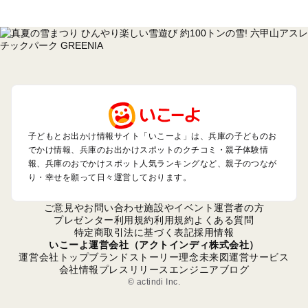
兵庫のエリアからプール子ども連れのお出かけスポット
を探す
神戸・有馬・六甲山・西宮・明石のプールお出かけ
姫路・加古川・播磨・赤穂のプールお出かけ
尼崎・宝塚・芦屋・三田のプールお出かけ
淡路島のプールお出かけ
城崎・豊岡・竹野のプールお出かけ
神鍋・養父・和田山・鉢伏のプールお出かけ
香住・湯村・浜坂のプールお出かけ
子どもとお出かけ情報サイト「いこーよ」は、兵庫の子どものお
でかけ情報、兵庫のお出かけスポットのクチコミ・親子体験情
報、兵庫のおでかけスポット人気ランキングなど、親子のつなが
兵庫の定番お出かけスポット
り・幸せを願って日々運営しております。
兵庫の遊園地
兵庫の動物園
ご意見やお問い合わせ
施設やイベント運営者の方
兵庫のバーベキュー
プレゼンター利用規約
利用規約
よくある質問
特定商取引法に基づく表記
採用情報
兵庫の釣り
いこーよ運営会社（アクトインディ株式会社）
兵庫の牧場
運営会社トップ
ブランドストーリー
理念
未来図
運営サービス
兵庫のプール
会社情報
プレスリリース
エンジニアブログ
兵庫のアスレチック
© actindi Inc.
兵庫の公園・総合公園