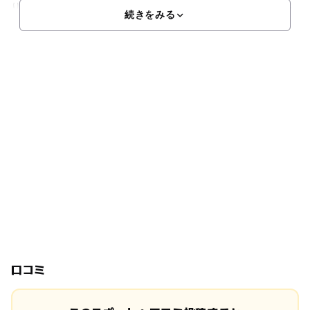
り、壁面の大型三面スクリーンに唐古・鍵ムラの遠景が映し出
続きをみる
口コミ