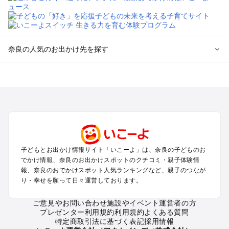
奈良の人気のお出かけ先を探す
奈良のエリアからプール子ども連れのお出かけスポット
を探す
奈良・斑鳩・天理・平城京のプールお出かけ
橿原・飛鳥・大和高田のプールお出かけ
生駒・信貴山のプールお出かけ
吉野・奥吉野のプールお出かけ
子どもとお出かけ情報サイト「いこーよ」は、奈良の子どものお
奈良の定番お出かけスポット
でかけ情報、奈良のお出かけスポットのクチコミ・親子体験情
奈良の遊園地
報、奈良のおでかけスポット人気ランキングなど、親子のつなが
り・幸せを願って日々運営しております。
奈良の動物園
奈良のバーベキュー
ご意見やお問い合わせ
施設やイベント運営者の方
奈良の釣り
プレゼンター利用規約
利用規約
よくある質問
奈良の牧場
特定商取引法に基づく表記
採用情報
奈良のプール