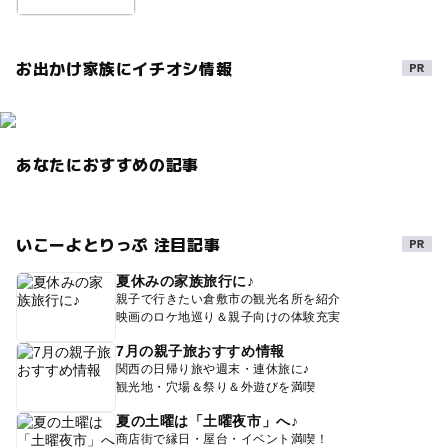
シルバーウィーク2026
遊びと学び
夏休み2026
お出かけ家族にイチオシ情報
文化財
秋のお出かけ2026
三連休
雨でも遊べる
模型
あなたにおすすめの記事
いこーよとりっぷ 注目記事
夏休みの家族旅行に♪
親子で行きたい倉敷市の観光名所を紹介
映画のロケ地巡り＆親子向けの体験充実
7月の親子旅おすすめ情報
関西の日帰り旅や週末・連休旅に♪
観光地・穴場＆祭り＆外遊びを満喫
夏の土曜は「土曜夜市」へ♪
商店街で縁日・屋台・イベント満喫！