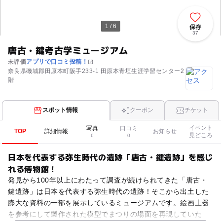
1 / 6
保存
37
唐古・鍵考古学ミュージアム
未評価
アプリで口コミ投稿！
奈良県磯城郡田原本町阪手233-1 田原本青垣生涯学習センター2
階
スポット情報
クーポン
チケット
イベント
写真
口コミ
TOP
詳細情報
お知らせ
見どころ
6
0
日本を代表する弥生時代の遺跡「唐古・鍵遺跡」を感じ
れる博物館！
発見から100年以上にわたって調査が続けられてきた「唐古・
鍵遺跡」は日本を代表する弥生時代の遺跡！そこから出土した
膨大な資料の一部を展示しているミュージアムです。絵画土器
を参考にして製作された模型でまつりの場面を再現していた