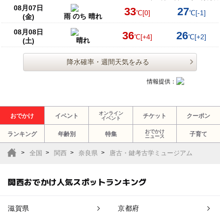
08月07日
33
27
℃
[0]
℃
[-1]
雨 のち 晴れ
(金)
08月08日
36
26
℃
[+4]
℃
[+2]
晴れ
(土)
降水確率・週間天気をみる
情報提供：
オンライン
おでかけ
イベント
チケット
クーポン
イベント
おでかけ
ランキング
年齢別
特集
子育て
ニュース
全国
関西
奈良県
唐古・鍵考古学ミュージアム
関西おでかけ人気スポットランキング
滋賀県
京都府