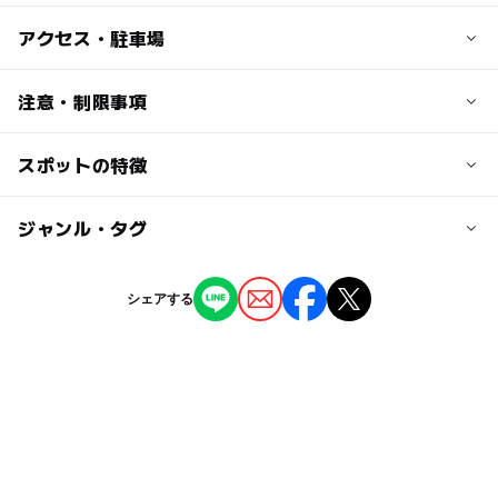
子供の料金
アクセス・駐車場
無料
15歳以下は無料。
交通アクセス
注意・制限事項
特別展・企画展の観覧料は別途。
近鉄田原本駅・西田原本駅下車 徒歩20分。
スポットの特徴
建築を学ぶ：〇
大人の料金
近くの駅
日本の歴史・民俗を学ぶ：〇
200円
地層・地理・測量を学ぶ：〇
田原本駅
◯
ー
駐車場あり
ジャンル・タグ
駅から近い
高校生、大学生は100円。
特別展・企画展の観覧料は別途。
西田原本駅
◯
ー
授乳室あり
託児所
ジャンル
シェアする
博物館・科学館
◯
◯
雨でもOK
ベビーカーOK
笠縫駅
タグ
ー
ー
食事持込OK
レストラン
駐車場料金
科学館・博物館
冬休み2025-2026
駐車場無料
無料
ー
◯
売店
オムツ交換台
地層・地理・測量を学ぶ
gw2015
夏休み2016
駐車場詳細