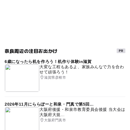
重要文化財
GW
春休み2027
寒くても楽しめる
他施設との関係上、大変混み合いご利用いただけない場合
がございます。
ゴールデンウィーク2016
GW(ゴールデンウィーク)2027
雨のお出かけ
歴史を知る
体験できる博物館
おむつ交換台あり
ベビーカーOK
朝から遊べる
雨の日おでかけ
奈良周辺の注目お出かけ
室内
学習施設
夏休み2015
2014年夏休み特集
6歳になったら机を作ろう！机作り体験in滋賀
GW2016
夏休み自由研究
夏休み2014
大変な工程もあるよ、家族みんなで力を合わ
せて頑張ろう！
雨でも楽しめる
日本の歴史・民俗を学ぶ
駐車場あり
滋賀県彦根市
雨の日でもOK
遺跡探検
授乳室あり
午後から遊べる
文化の日特典のあるスポット2014
2026年11月にららぽーと和泉・門真で第5回...
GW(ゴールデンウィーク)2015
大阪府後援・和泉市教育委員会後援 当大会は
大阪府大規...
GW(ゴールデンウィーク)2016
ミュージアム
体験
大阪府門真市
夏休み・自由研究2026
建築を学ぶ