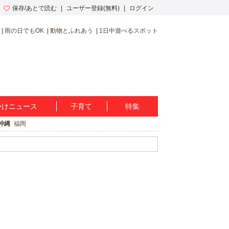
保存/あとで読む
ユーザー登録(無料)
ログイン
雨の日でもOK
動物とふれあう
1日中遊べるスポット
かけニュース
子育て
特集
沖縄
福岡