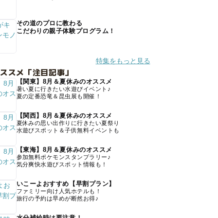
その道のプロに教わる
こだわりの親子体験プログラム！
特集をもっと見る
オススメ「注目記事」
【関東】8月＆夏休みのオススメ
暑い夏に行きたい水遊びイベント♪
夏の定番恐竜＆昆虫展も開催！
【関西】8月＆夏休みのオススメ
夏休みの思い出作りに行きたい夏祭り
水遊びスポット＆子供無料イベントも
【東海】8月＆夏休みのオススメ
参加無料ポケモンスタンプラリー♪
気分爽快水遊びスポット情報も！
いこーよおすすめ【早割プラン】
ファミリー向け人気ホテルも！
旅行の予約は早めが断然お得♪
水分補給時は要注意！