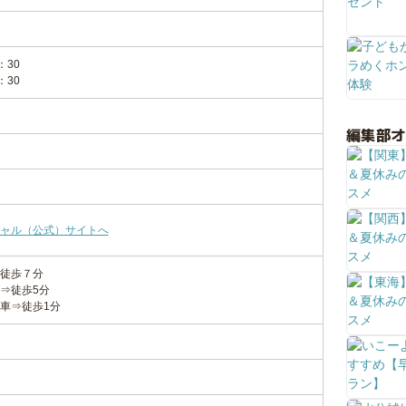
：30
：30
編集部
ャル（公式）サイトへ
徒歩７分
⇒徒歩5分
車⇒徒歩1分