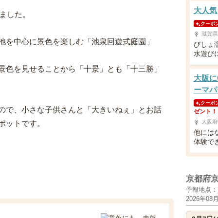
大人気
ました。
クーポ
滋賀県
池を中心に景色を楽しむ「池泉回遊式庭園」
びしょ
水遊び
景色を見せることから「十景」とも「十三勝」
大阪に
ーマパ
クーポ
ので、小さな子供さんと「大きいねぇ」とお話
ゼント！
大阪府
ポットです。
他には
体験で
京都府
予報地点：
2026年08