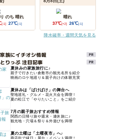
金)
8月8日(土)
り のち 晴れ
晴れ
℃
27℃
37℃
26℃
[-1]
[-1]
[+2]
[-1]
降水確率・週間天気を見る
け家族にイチオシ情報
とりっぷ 注目記事
夏休みの家族旅行に♪
親子で行きたい倉敷市の観光名所を紹介
映画のロケ地巡り＆親子向けの体験充実
夏休みは「ばけばけ」の舞台へ
聖地巡礼・グルメ・花火大会を満喫！
夏の松江で「やりたいこと」をご紹介
7月の親子旅おすすめ情報
関西の日帰り旅や週末・連休旅に♪
観光地・穴場＆祭り＆外遊びを満喫
夏の土曜は「土曜夜市」へ♪
商店街で縁日・屋台・イベント満喫！