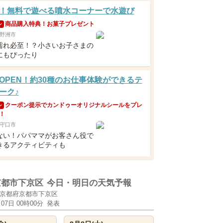
！無料で遊べる噴水コーナーで水遊び
商品購入特典！お菓子プレゼント
ン
野洲市
濡れ必至！？小さいお子さまの
にもぴったり
OPEN！約30種のお仕事体験ができるテ
ーク♪
クーポン提示でカンドゥーオリジナルシールをプレ
ン
！
守口市
ない！パパママがお客さん役で
きるアクティビティも
京都市下京区
今日・明日の天気予報
京都府京都市下京区
月07日 00時00分
発表