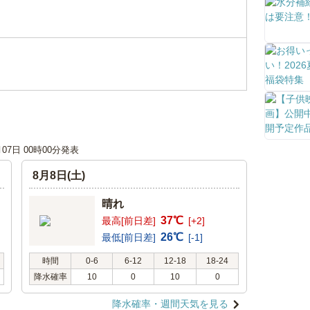
月07日 00時00分発表
8月8日(土)
晴れ
37℃
最高[前日差]
[+2]
26℃
最低[前日差]
[-1]
時間
0-6
6-12
12-18
18-24
降水確率
10
0
10
0
降水確率・週間天気を見る