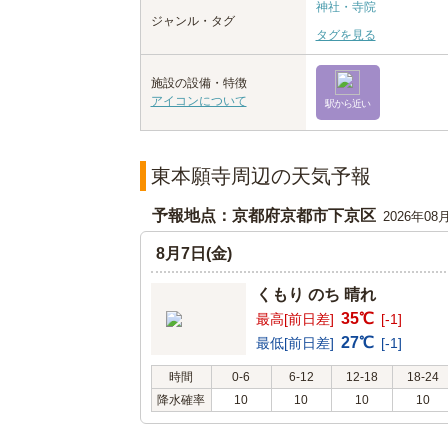
神社・寺院
ジャンル・タグ
タグを見る
施設の設備・特徴
アイコンについて
駅から近い
東本願寺周辺の天気予報
予報地点：京都府京都市下京区
2026年08
8月7日(金)
くもり のち 晴れ
35℃
最高[前日差]
[-1]
27℃
最低[前日差]
[-1]
時間
0-6
6-12
12-18
18-24
降水確率
10
10
10
10