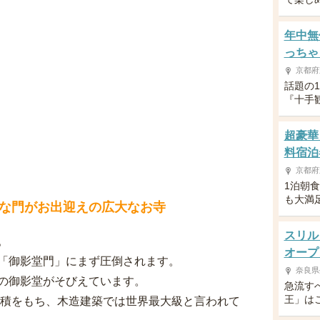
年中無
っちゃ
京都府
話題の
『十手
超豪華
料宿泊
京都府
1泊朝
も大満
な門がお出迎えの広大なお寺
スリル
。
オープ
「御影堂門」にまず圧倒されます。
奈良県
の御影堂がそびえています。
急流す
王」は
面積をもち、木造建築では世界最大級と言われて