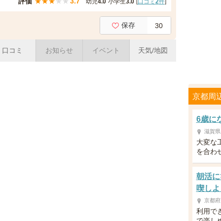
評価
★
★
★
★
★
3.7
幼児
4.0
小学生
3.0
[
口コミ
2
件
]
保存
30
口コミ
お知らせ
イベント
天気/地図
京都周
6歳に
滋賀県
大変な
を合わ
朝活に
喫しよ
京都府
利用で
で楽し