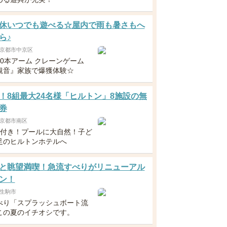
休いつでも遊べる☆屋内で雨も暑さもへ
ら♪
京都市中京区
10本アーム クレーンゲーム
観音』家族で爆獲体験☆
！8組最大24名様「ヒルトン」8施設の無
券
京都市南区
食付き！プールに大自然！子ど
足のヒルトンホテルへ
と眺望満喫！急流すべりがリニューアル
ン！
生駒市
べり「スプラッシュボート流
この夏のイチオシです。