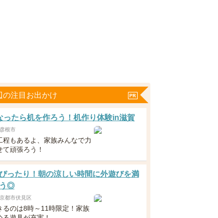
辺の注目お出かけ
なったら机を作ろう！机作り体験in滋賀
彦根市
工程もあるよ、家族みんなで力
せて頑張ろう！
ぴったり！朝の涼しい時間に外遊びを満
う◎
京都市伏見区
きるのは8時～11時限定！家族
める遊具が充実！