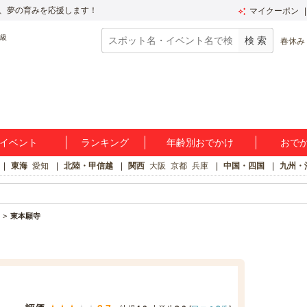
、夢の育みを応援します！
マイクーポン
春休み
イベント
ランキング
年齢別おでかけ
おで
東海
愛知
北陸・甲信越
関西
大阪
京都
兵庫
中国・四国
九州・
東本願寺