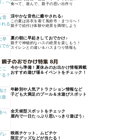
食べて、遊んで、親子の思い出作り
涼やかな音色に癒やされる♪
この夏は浴衣を着て風鈴市・まつりへ！
親子で絵付け体験や絶景を満喫しよう
夏の朝に早起きしておでかけ♪
親子で神秘的なハスの絶景を楽しもう！
スイレンとの違い＆ハスまつり情報も
 親子のおでかけ特集 8月
今から準備！夏休みのお出かけ情報満載
おすすめ遊び場＆イベントをチェック！
年齢別や人気アトラクション情報など
子ども大満足のプール＆水遊びスポット
全天候型スポットをチェック
屋内で一日たっぷり思いっきり遊ぼう♪
映画チケット、ムビチケ
限定グッズなどが当たる！