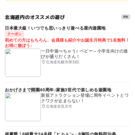
北海道内のオススメの遊び
日本最大級！いつでも思いっきり遊べる屋内遊園地
クーポン
初めての方はもちろん、会員様も紹介やお誕生月特典で1名無料！
お得に遊ぼう♪
一日中遊べちゃう♪ ベビー～小学生向けの遊
びが盛りだくさん！
北海道札幌市厚別区
おかげさまで開園40周年♪家族3世代で楽しめる遊園地
新規アトラクション登場に周年イベントとワ
クワクが止まらない！
北海道岩見沢市
超豪華！8組最大24名様「ヒルトン」8施設の無料宿泊券