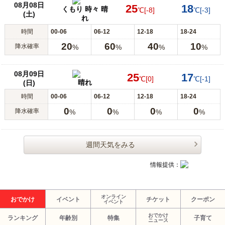
08月08日
25
18
くもり 時々 晴
℃
[-8]
℃
[-3]
(土)
れ
時間
00-06
06-12
12-18
18-24
20
60
40
10
降水確率
%
%
%
%
08月09日
25
17
℃
[0]
℃
[-1]
晴れ
(日)
時間
00-06
06-12
12-18
18-24
0
0
0
0
降水確率
%
%
%
%
週間天気をみる
情報提供：
オンライン
おでかけ
イベント
チケット
クーポン
イベント
おでかけ
ランキング
年齢別
特集
子育て
ニュース