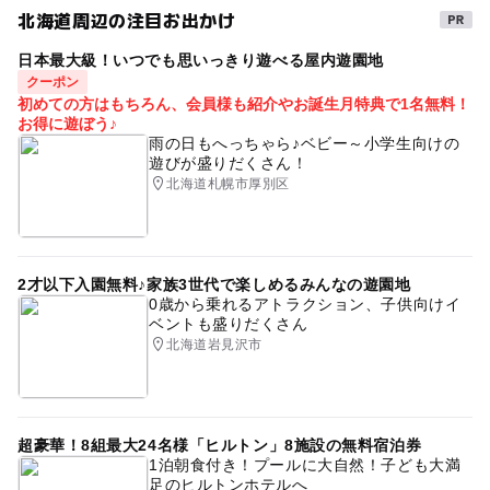
北海道周辺の注目お出かけ
GW(ゴールデンウィーク)2027
日本最大級！いつでも思いっきり遊べる屋内遊園地
クーポン
初めての方はもちろん、会員様も紹介やお誕生月特典で1名無料！
お得に遊ぼう♪
雨の日もへっちゃら♪ベビー～小学生向けの
遊びが盛りだくさん！
北海道札幌市厚別区
2才以下入園無料♪家族3世代で楽しめるみんなの遊園地
0歳から乗れるアトラクション、子供向けイ
ベントも盛りだくさん
北海道岩見沢市
超豪華！8組最大24名様「ヒルトン」8施設の無料宿泊券
1泊朝食付き！プールに大自然！子ども大満
足のヒルトンホテルへ