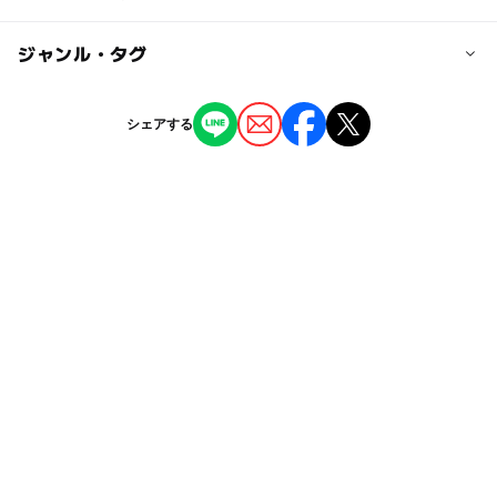
大人の料金
JR札幌駅より定山渓温泉行きじょうてつバス乗車、「定山
無料
渓大橋」下車徒歩約20分
◯
ー
駐車場あり
ジャンル・タグ
駅から近い
駐車場料金
ー
ー
授乳室あり
託児所
ジャンル
シェアする
無料
公園・総合公園
自然景観
ー
◯
雨でもOK
ベビーカーOK
タグ
◯
ー
食事持込OK
レストラン
北海道
駐車場あり
食事持込OK
定山渓
ー
ー
売店
オムツ交換台
朝から遊べる
夏休み2026
秋
冬休み2025-2026
秋のお出かけ2026
自然とふれあう
登山
札幌市
春休み2027
自然体験
日帰り
紅葉2026
シルバーウィーク2026
ダム
三連休
インフラを調べる
駐車場無料
穴場
無料施設
外遊び
午後から遊べる
ベビーカーOK