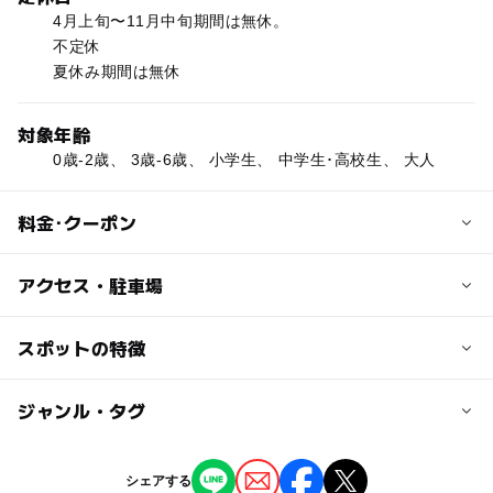
4月上旬〜11月中旬期間は無休。
不定休
夏休み期間は無休
対象年齢
0歳-2歳、 3歳-6歳、 小学生、 中学生･高校生、 大人
料金･クーポン
子供の料金
アクセス・駐車場
オートキャンプ(テント)は子供1,250円(3才以上小学生以
下)。
交通アクセス
スポットの特徴
電車の場合：日光駅より霧降高原行のバスに乗り「鳴沢展
大人の料金
望台」下車、徒歩1分
◯
ー
駐車場あり
ジャンル・タグ
駅から近い
オートキャンプ(テント)は、大人2000円(1人1泊、中学生
車の場合：日光市街より霧降高原方面へ。霧降の滝入り口
以上)。デイキャンプ(日帰り)は、1000円(3才以上、施設
分岐より約2km先の右側。
ー
ー
授乳室あり
託児所
ジャンル
使用料)。バンガロー4人用(11000円)～30人用(60,500
シェアする