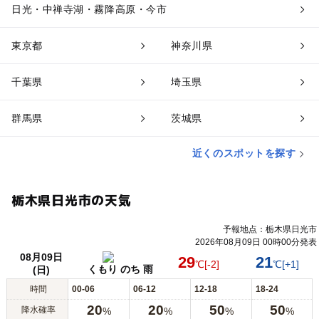
日光・中禅寺湖・霧降高原・今市
東京都
神奈川県
千葉県
埼玉県
群馬県
茨城県
近くのスポットを探す
栃木県日光市の天気
予報地点：栃木県日光市
2026年08月09日 00時00分発表
08月09日
29
21
℃
[-2]
℃
[+1]
くもり のち 雨
(日)
時間
00-06
06-12
12-18
18-24
20
20
50
50
降水確率
%
%
%
%