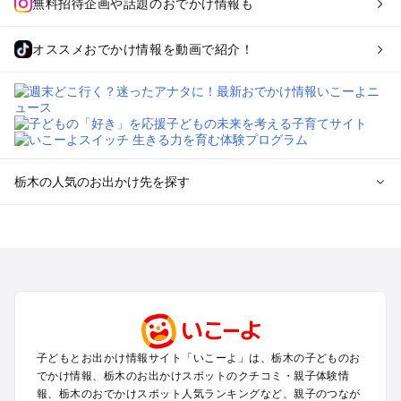
無料招待企画や話題のおでかけ情報も
オススメおでかけ情報を動画で紹介！
栃木の人気のお出かけ先を探す
栃木のエリアからプール子ども連れのお出かけスポット
を探す
那須高原・那須・板室のプールお出かけ
宇都宮・さくら・高根沢のプールお出かけ
日光・中禅寺湖・霧降高原・今市のプールお出かけ
小山・栃木・鹿沼周辺のプールお出かけ
熊谷・太田・足利・古河のプールお出かけ
子どもとお出かけ情報サイト「いこーよ」は、栃木の子どものお
塩原・矢板・大田原・西那須野のプールお出かけ
でかけ情報、栃木のお出かけスポットのクチコミ・親子体験情
鬼怒川・川治・湯西川・川俣のプールお出かけ
報、栃木のおでかけスポット人気ランキングなど、親子のつなが