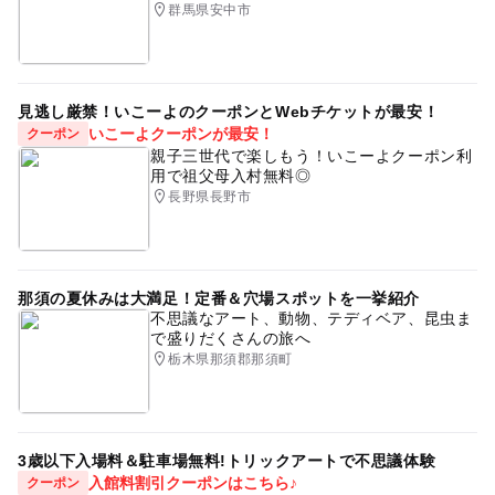
群馬県安中市
キャンプ
川遊び2026
秋のお出かけ2026
シルバーウィーク2026
今市
ゴールデンウィーク2015
午後から遊べる
ドライブ
見逃し厳禁！いこーよのクーポンとWebチケットが最安！
いこーよクーポンが最安！
クーポン
春休みおでかけ
野外体験
ハイキング
三連休
親子三世代で楽しもう！いこーよクーポン利
用で祖父母入村無料◎
レジャー
自然体験
GW(ゴールデンウィーク)2016
長野県長野市
涼しい
暑い日でもOK
屋外遊び
gw2015
日光
アスレチックがあるキャンプ場
夏休み2014
レジャー施設
春休み2027
ものづくり体験
名所
那須の夏休みは大満足！定番＆穴場スポットを一挙紹介
不思議なアート、動物、テディベア、昆虫ま
GW(ゴールデンウィーク)2015
アウトドア
で盛りだくさんの旅へ
栃木県那須郡那須町
そば打ち体験
冬休み2025-2026
渓流釣り
3歳以下入場料＆駐車場無料!トリックアートで不思議体験
入館料割引クーポンはこちら♪
クーポン