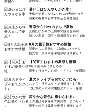
夏の松江で「やりたいこと」をご紹介
暑い日はひんやりかき氷！
子供が笑顔になる♪ふわふわ天然かき氷
関東の有名＆おすすめ店を厳選紹介
東京から90分のまちで夏旅！
真田氏ゆかりの上田市で観光を満喫♪
涼しい高原・国宝・別所温泉をめぐる旅
8月の親子旅おすすめ情報
関東からの日帰り～1泊旅にぴったり
観光地・穴場＆避暑地や収穫体験も！
【関東】おすすめ夏祭り情報
8月＆夏休みに楽しめる♪
親子で行きたいお祭り・イベントが満載
夏のドライブ＆おでかけにも♪
八ヶ岳・清里エリアで日帰り～1泊旅！
北杜市の人気＆穴場観光スポット厳選
涼やかな音色に癒やされる♪
この夏は浴衣を着て風鈴市・まつりへ！
親子で絵付け体験や絶景を満喫しよう