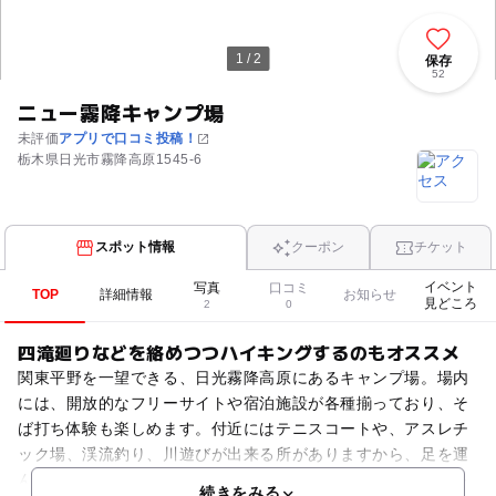
1 / 2
保存
52
ニュー霧降キャンプ場
未評価
アプリで口コミ投稿！
栃木県日光市霧降高原1545-6
スポット情報
クーポン
チケット
イベント
写真
口コミ
TOP
詳細情報
お知らせ
見どころ
2
0
四滝廻りなどを絡めつつハイキングするのもオススメ
関東平野を一望できる、日光霧降高原にあるキャンプ場。場内
には、開放的なフリーサイトや宿泊施設が各種揃っており、そ
ば打ち体験も楽しめます。付近にはテニスコートや、アスレチ
ック場、渓流釣り、川遊びが出来る所がありますから、足を運
んでみるのも良いでしょう。また、ニッコウキスゲの咲く「キ
続きをみる