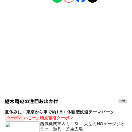
円)。ログハウス4人用(15400円)～12人用(35200円)。ウ
キャンプ場
◯
ー
雨でもOK
ベビーカーOK
ッディーハウス6人用(18,700円)～10人用(27500円)。
タグ
◯
ー
食事持込OK
レストラン
夏休み2016
屋外遊び場
2014年夏休み特集
◯
ー
売店
オムツ交換台
外遊び
ゴールデンウィーク2016
GW2016
食べ物作り体験
夏休み2026
夏休み2015
ゴールデンウィーク
川釣り
運動・体を動かす
GW(ゴールデンウィーク)2014
GW(ゴールデンウィーク)2027
川遊びができるキャンプ場
栃木周辺の注目お出かけ
アスレチックができるキャンプ場
旅行
体験
夏休みに！東京から車で約1.5H 体験型鉄道テーマパーク
釣りができるキャンプ場
野外遊び場
駐車場あり
いこーよ特別割引クーポン
クーポン
蒸気機関車＆ミニSL・大型のHOゲージジオ
GW
トレッキング
食事持込OK
平成27年
渓流
ラマ・遊具・芝生広場