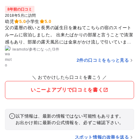
8年前の口コミ
2018年5月に訪問
幼児
5.0
小学生
5.0
父の還暦の祝いと長男の誕生日を兼ねてこちらの宿のスイート
ルームに宿泊しました。 出来たばかりの部屋と言うことで清潔
感もあり、部屋の露天風呂には金泉がかけ流しで引いていまし
た。露天風呂からは新緑の山並みが見え、夜はライトアップし
iwamoto
/
参考に
なった!
3件
ていました。 部屋の中にはロフトもあり、三世代でゆっくり楽
2件の口コミをもっと見る
しめました。 プールやキッズコーナー、パターゴルフに卓球
場、カラオケもあり、小規模な旅館とは思えない充実ぶりでし
＼ おでかけしたら口コミを書こう ／
た。 夕食は地産地消や季節感にあふれるメニューで子供のメニ
ューも考えられていました。 また、ちゃんちゃんこの貸し出
いこーよアプリで口コミを書く
し、ケーキのほかにも、宿の皆さんからお祝いをしていただき
ました。 朝食バイキングも、離乳食まであり大変満足していま
す。 スタッフ皆さん全員に親切にしていただき、素敵な記念日
を過ごすことができました。ありがとうございました！
以下情報は、最新の情報ではない可能性もあります。
お出かけ前に最新の公式情報を、必ずご確認下さい。
スポット情報の改善を送る