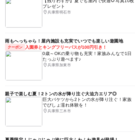
【残りわずか】夏でも屋内で快適🌻写真10枚
プレゼント
新緑が見られる絶景露天風呂
GW
兵庫県明石市
1日中楽しめる施設
体験教室
おもちゃ
キッズコーナー
おむつ交換台あり
雨の日おでかけ
雨もへっちゃら！屋内施設も充実でいつでも楽しい遊園地
温水プールあり
スパ・温泉
シルバーウィーク2026
入園券とキングフリーパスが100円引き！
クーポン
0歳～OKの乗り物も充実！家族みんなで1日
絵本
温水プール
授乳室あり
三連休
たっぷり遊べます♪
兵庫県加東市
夏休み2026
屋内で手作り体験
手づくり体験
雨でも遊べる
冬のお出かけ
絵本・児童書
キッズコーナーがある温泉
レンタルグッズあり
親子で楽しむ夏！2トンの水が降り注ぐ大迫力エリア◎
巨大バケツから2トンの水が降り注ぐ！家族
哺乳体験
体験
工作体験
宿泊
でびしょ濡れ体験を！
兵庫県三木市
雨の日でもOK・屋内施設
夏休み2016
絵本の読み聞かせ
紅葉がきれいな絶景露天風呂
寒くても楽しめる
宿泊ができる
室内
プール併設
夏季限定！じゃぶじゃぶ池に巨大ふわふわ遊具が登場！