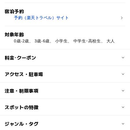
宿泊予約
予約（楽天トラベル）サイト
対象年齢
0歳-2歳、 3歳-6歳、 小学生、 中学生･高校生、 大人
料金･クーポン
子供の料金
アクセス・駐車場
詳しくはHPをご覧ください。
交通アクセス
注意・制限事項
大人の料金
◎電車
詳しくはHPをご覧ください。
神戸電鉄有馬温泉駅より徒歩で約10分(送迎あり)。
スポットの特徴
【プール情報】
◎車
プールの種類：屋内温水プール
中国自動車道西宮北ICより約12分。
レンタル品：浮き輪、ビート板、水着、バスタオル
◯
◯
駐車場あり
ジャンル・タグ
駅から近い
テント設置：不可