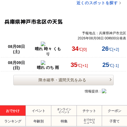
近くのスポットを探す
兵庫県神戸市北区の天気
予報地点：兵庫県神戸市北区
2026年08月08日 00時00分発表
08月08日
34
26
晴れ 時々 くも
℃
[0]
℃
[+2]
(土)
り
08月09日
35
25
℃
[+1]
℃
[-1]
晴れ のち 雨
(日)
降水確率・週間天気をみる
情報提供：
オンライン
おでかけ
イベント
チケット
クーポン
イベント
おでかけ
ランキング
年齢別
特集
子育て
ニュース