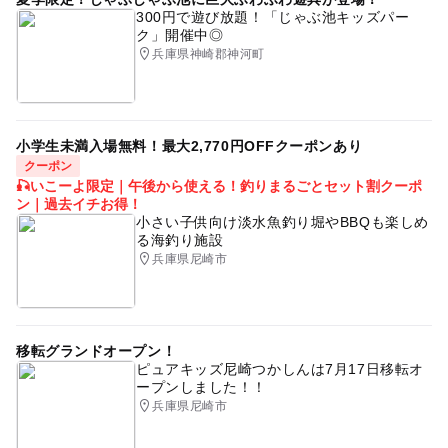
室内スポーツ
浮き輪持ち込み可
家族で温泉
300円で遊び放題！「じゃぶ池キッズパー
ク」開催中◎
駅から近い
駐車場あり
源泉かけ流し
兵庫県神崎郡神河町
雨でも楽しめる
冬休み2025-2026
有馬線
駐車場無料
児童図書
秋のお出かけ2026
小学生未満入場無料！最大2,770円OFFクーポンあり
クーポン
🎣いこーよ限定｜午後から使える！釣りまるごとセット割クーポ
ン｜過去イチお得！
小さい子供向け淡水魚釣り堀やBBQも楽しめ
る海釣り施設
兵庫県尼崎市
移転グランドオープン！
ピュアキッズ尼崎つかしんは7月17日移転オ
ープンしました！！
兵庫県尼崎市