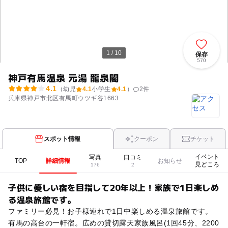
1 / 10
保存
570
神戸有馬温泉 元湯 龍泉閣
4.1
（幼児
4.1
小学生
4.1
）
2
件
兵庫県神戸市北区有馬町ウツギ谷1663
スポット情報
クーポン
チケット
イベント
写真
口コミ
TOP
詳細情報
お知らせ
見どころ
176
2
子供に優しい宿を目指して20年以上！家族で1日楽しめ
る温泉旅館です。
ファミリー必見！お子様連れで1日中楽しめる温泉旅館です。
有馬の高台の一軒宿。広めの貸切露天家族風呂(1回45分、2200