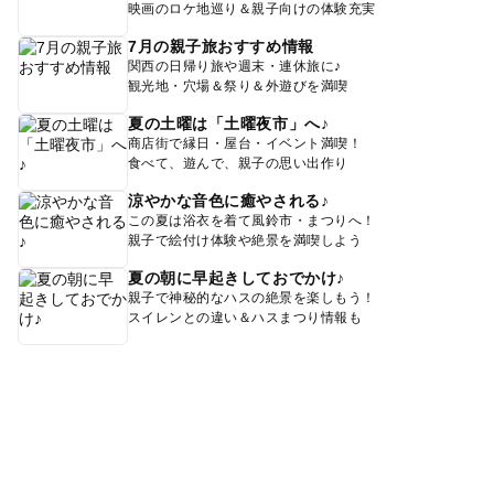
映画のロケ地巡り＆親子向けの体験充実
7月の親子旅おすすめ情報
関西の日帰り旅や週末・連休旅に♪
観光地・穴場＆祭り＆外遊びを満喫
夏の土曜は「土曜夜市」へ♪
商店街で縁日・屋台・イベント満喫！
食べて、遊んで、親子の思い出作り
涼やかな音色に癒やされる♪
この夏は浴衣を着て風鈴市・まつりへ！
親子で絵付け体験や絶景を満喫しよう
夏の朝に早起きしておでかけ♪
親子で神秘的なハスの絶景を楽しもう！
スイレンとの違い＆ハスまつり情報も