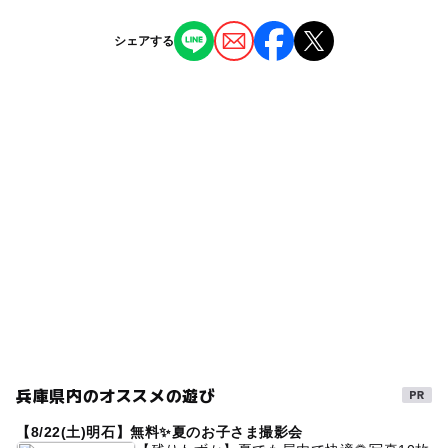
近くの駅
プール用オムツ：可
◯
ー
授乳室あり
託児所
ジャンル
有馬温泉駅
シェアする
ホテル・旅館
◯
ー
雨でもOK
ベビーカーOK
有馬口駅
タグ
ー
ー
食事持込OK
レストラン
駐車場料金
日帰り入浴
午後から遊べる
1日中遊べるスポット
無料
◯
◯
売店
オムツ交換台
雨の日でもOK
屋内プールあり
家族風呂
駐車場詳細
貸切家族風呂
児童書
神戸電鉄三田線
30台収容
1日遊べるスポット
屋内プール
プール用おむつ可
絵本読み聞かせ
温泉がある宿泊施設
GW(ゴールデンウィーク)2027
貸切露天風呂
GW2016
プール併設の宿泊施設
貸切風呂
兵庫県内のオススメの遊び
雨のお出かけ
手作り体験
えほん
子供と温泉
【8/22(土)明石】無料✨夏のお子さま撮影会
有馬温泉
アミューズメント施設
露天風呂