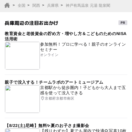
全国
関西
兵庫県
神戸有馬温泉 元湯 龍泉閣
兵庫周辺の注目お出かけ
教育資金と老後資金の貯め方・増やし方＆こどものためのNISA
活用術
参加無料！プロに学べる！親子のオンライン
セミナー
オンライン
親子で没入する！チームラボのアートミュージアム
京都駅から徒歩圏内！子どもから大人まで五
感を使って没入できる
京都府京都市南区
【8/22(土)尼崎】無料✨夏のお子さま撮影会
【残りわずか】夏でも屋内で快適🌻写真10枚