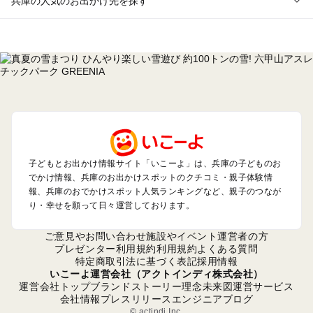
兵庫の人気のお出かけ先を探す
兵庫のエリアからプール子ども連れのお出かけスポット
を探す
神戸・有馬・六甲山・西宮・明石のプールお出かけ
姫路・加古川・播磨・赤穂のプールお出かけ
尼崎・宝塚・芦屋・三田のプールお出かけ
淡路島のプールお出かけ
城崎・豊岡・竹野のプールお出かけ
神鍋・養父・和田山・鉢伏のプールお出かけ
香住・湯村・浜坂のプールお出かけ
子どもとお出かけ情報サイト「いこーよ」は、兵庫の子どものお
でかけ情報、兵庫のお出かけスポットのクチコミ・親子体験情
報、兵庫のおでかけスポット人気ランキングなど、親子のつなが
兵庫の定番お出かけスポット
り・幸せを願って日々運営しております。
兵庫の遊園地
兵庫の動物園
ご意見やお問い合わせ
施設やイベント運営者の方
兵庫のバーベキュー
プレゼンター利用規約
利用規約
よくある質問
特定商取引法に基づく表記
採用情報
兵庫の釣り
いこーよ運営会社（アクトインディ株式会社）
兵庫の牧場
運営会社トップ
ブランドストーリー
理念
未来図
運営サービス
兵庫のプール
会社情報
プレスリリース
エンジニアブログ
兵庫のアスレチック
© actindi Inc.