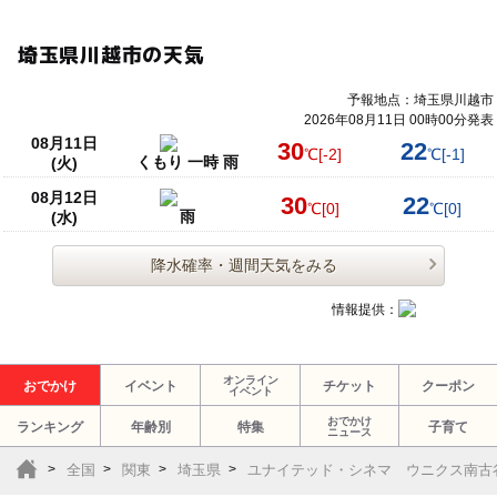
埼玉県川越市の天気
予報地点：埼玉県川越市
2026年08月11日 00時00分発表
08月11日
30
22
℃
[-2]
℃
[-1]
くもり 一時 雨
(火)
08月12日
30
22
℃
[0]
℃
[0]
雨
(水)
降水確率・週間天気をみる
情報提供：
オンライン
おでかけ
イベント
チケット
クーポン
イベント
おでかけ
ランキング
年齢別
特集
子育て
ニュース
全国
関東
埼玉県
ユナイテッド・シネマ ウニクス南古