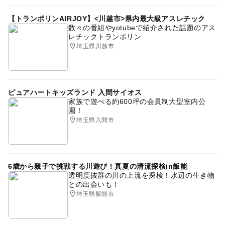
【トランポリンAIRJOY】<川越市>県内最大級アスレチック
数々の番組やyotubeで紹介された話題のアス
レチックトランポリン
埼玉県川越市
ピュアハートキッズランド 入間サイオス
家族で遊べる約600坪の会員制大型室内公
園！
埼玉県入間市
6歳から親子で挑戦する川遊び！真夏の清流探検in飯能
透明度抜群の川の上流を探検！水辺の生き物
との出会いも！
埼玉県飯能市