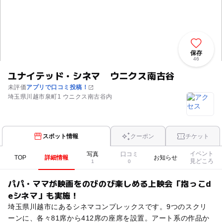
保存
46
ユナイテッド・シネマ ウニクス南古谷
未評価
アプリで口コミ投稿！
埼玉県川越市泉町1 ウニクス南古谷内
スポット情報
クーポン
チケット
イベント
写真
口コミ
TOP
詳細情報
お知らせ
見どころ
1
0
パパ・ママが映画をのびのび楽しめる上映会「抱っこd
eシネマ」も実施！
埼玉県川越市にあるシネマコンプレックスです。9つのスクリ
ーンに、各々81席から412席の座席を設置。アート系の作品か