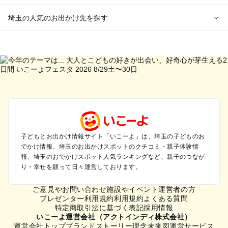
埼玉の人気のお出かけ先を探す
埼玉のエリアからプール子ども連れのお出かけスポット
を探す
川越・所沢・入間・新座のプールお出かけ
大宮・浦和・上尾・岩槻・蓮田のプールお出かけ
越谷・草加・春日部のプールお出かけ
秩父・長瀞のプールお出かけ
川口・戸田・和光・朝霞のプールお出かけ
飯能・坂戸・東松山・日高のプールお出かけ
久喜・行田・加須・羽生のプールお出かけ
子どもとお出かけ情報サイト「いこーよ」は、埼玉の子どものお
でかけ情報、埼玉のお出かけスポットのクチコミ・親子体験情
熊谷・太田・足利・古河のプールお出かけ
報、埼玉のおでかけスポット人気ランキングなど、親子のつなが
本庄・深谷・美里周辺のプールお出かけ
り・幸せを願って日々運営しております。
埼玉の定番お出かけスポット
ご意見やお問い合わせ
施設やイベント運営者の方
埼玉の遊園地
プレゼンター利用規約
利用規約
よくある質問
特定商取引法に基づく表記
採用情報
埼玉の動物園
いこーよ運営会社（アクトインディ株式会社）
埼玉のバーベキュー
運営会社トップ
ブランドストーリー
理念
未来図
運営サービス