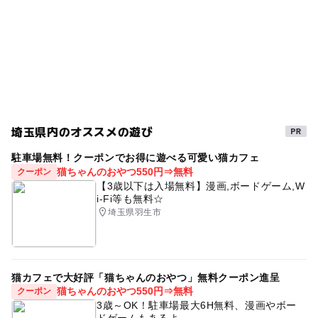
駐車場詳細
屋内遊び場
GW
寒くても楽しめる
無料（2065台）
◆各種サービスデー、割引料金は、公式ホームページ内
クリスマス2026
三連休
雨でも遊べる
「ご入場料金」ページをご確認ください。
GW(ゴールデンウィーク)2027
親子で映画
暑い日でもOK
雨の日でもOK
埼京線(埼玉県)
GW(ゴールデンウィーク)2016
雨でも楽しめる
埼玉県内のオススメの遊び
寒い日
遊び場
GW(ゴールデンウィーク)2015
駐車場無料！クーポンでお得に遊べる可愛い猫カフェ
GW2016
おでかけ映画
埼京線
梅雨
猫ちゃんのおやつ550円⇒無料
クーポン
【3歳以下は入場無料】漫画,ボードゲーム,W
雨の日おでかけ
屋内施設
東武東上線(埼玉県)
i-Fi等も無料☆
埼玉県羽生市
寒い日でもOK
雨でもOK
川越線
ゴールデンウィーク2016
東武東上線
猫カフェで大好評「猫ちゃんのおやつ」無料クーポン進呈
猫ちゃんのおやつ550円⇒無料
クーポン
3歳～OK！駐車場最大6H無料、漫画やボー