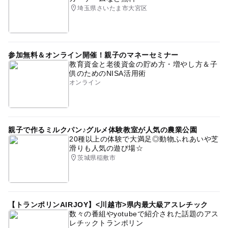
埼玉県さいたま市大宮区
参加無料＆オンライン開催！親子のマネーセミナー
教育資金と老後資金の貯め方・増やし方＆子
供のためのNISA活用術
オンライン
親子で作るミルクパン♪グルメ体験教室が人気の農業公園
20種以上の体験で大満足◎動物ふれあいや芝
滑りも人気の遊び場☆
茨城県稲敷市
【トランポリンAIRJOY】<川越市>県内最大級アスレチック
数々の番組やyotubeで紹介された話題のアス
レチックトランポリン