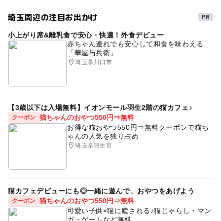
埼玉周辺の注目お出かけ
小上がり席&離乳食で安心・快適！外食デビュー
赤ちゃん連れでも安心して和食を味わえる
「華屋与兵衛」
埼玉県川口市
【3歳以下は入場無料】イオンモール羽生2階の猫カフェ♪
猫ちゃんのおやつ550円⇒無料
クーポン
お得な猫おやつ550円⇒無料クーポンで猫ち
ゃんの人気を独り占め
埼玉県羽生市
猫カフェデビューにも◎一緒に遊んで、おやつをあげよう
猫ちゃんのおやつ550円⇒無料
クーポン
可愛い子供×猫に癒される♪猫じゃらし・マン
ガ・ゲームなど無料