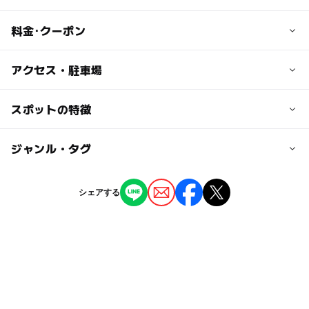
料金･クーポン
子供の料金
アクセス・駐車場
幼児（3～6歳）・小学生・中学生・高校生：1000円 ※
中学生、高校生は要学生証提示
交通アクセス
スポットの特徴
JR川越線「南古谷」駅より徒歩5分
※3D作品は別途料金が掛かります。
◯
ー
駐車場あり
ジャンル・タグ
駅から近い
近くの駅
大人の料金
南古谷駅
ー
ー
授乳室あり
託児所
ジャンル
大人：2000円
シェアする
大学生：1500円 ※大学生は要学生証提示
映画館
◯
ー
雨でもOK
ベビーカーOK
新河岸駅
シニア（60歳以上）：1300円 ※来館時、要年齢証明提
示
タグ
ー
ー
食事持込OK
レストラン
障がい者（ご本人様と付き添いのお客様1名様まで）：100
駐車場料金
0円 ※来館時、要障がい者手帳提示
涼しい
雨のお出かけ
子供と映画
gw2015
無料
◯
ー
売店
オムツ交換台
体験
駐車場あり
室内
コロナ対策
室内施設
※3D作品は別途料金が掛かります。